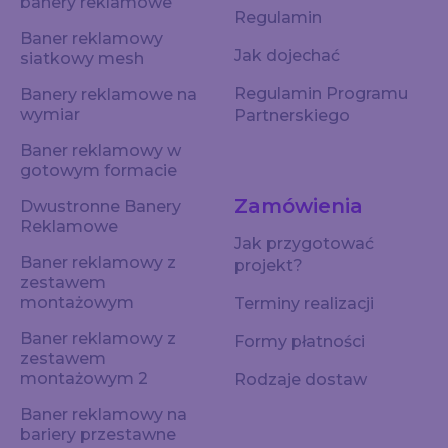
banery reklamowe
Regulamin
Baner reklamowy
Jak dojechać
siatkowy mesh
Regulamin Programu
Banery reklamowe na
wymiar
Partnerskiego
Baner reklamowy w
gotowym formacie
Zamówienia
Dwustronne Banery
Reklamowe
Jak przygotować
Baner reklamowy z
projekt?
zestawem
montażowym
Terminy realizacji
Baner reklamowy z
Formy płatności
zestawem
montażowym 2
Rodzaje dostaw
Baner reklamowy na
bariery przestawne