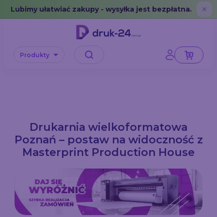
Error: No data in cache or invalid format
Lubimy ułatwiać zakupy - wysyłka jest bezpłatna.
✕
Produkty
Drukarnia wielkoformatowa
Poznań – postaw na widoczność z
Masterprint Production House