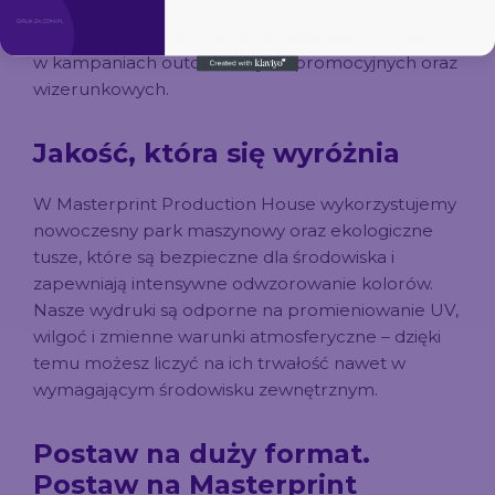
Druk wielkoformatowy to niezastąpione narzędzie
w kampaniach outdoorowych, promocyjnych oraz
wizerunkowych.
Jakość, która się wyróżnia
W Masterprint Production House wykorzystujemy
nowoczesny park maszynowy oraz ekologiczne
tusze, które są bezpieczne dla środowiska i
zapewniają intensywne odwzorowanie kolorów.
Nasze wydruki są odporne na promieniowanie UV,
wilgoć i zmienne warunki atmosferyczne – dzięki
temu możesz liczyć na ich trwałość nawet w
wymagającym środowisku zewnętrznym.
Postaw na duży format.
Postaw na Masterprint