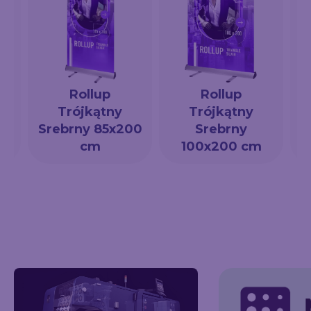
Rollup
Rollup
Trójkątny
Trójkątny
a
Srebrny 85x200
Srebrny
cm
100x200 cm