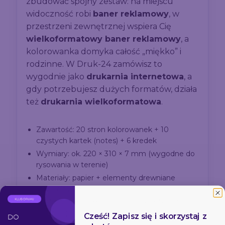
zbudować spójny zestaw: na miejscu
widoczność robi
baner reklamowy
, w
przestrzeni zewnętrznej wspiera Cię
wielkoformatowy baner reklamowy
, a
kolorowanka domyka całość „miękko” i
rodzinne. W Druk-24 zamówisz to
wygodnie jako
drukarnia internetowa
, a
gdy potrzebujesz dużych formatów, działa
też
drukarnia wielkoformatowa
.
Zawartość: 20 stron kolorowanek + 10
czystych kartek (notes) + 6 kredek
Wymiary: ok. 220 × 310 × 7 mm (wygodne do
rysowania w terenie)
Materiały: papier + elementy drewniane
(naturalny, „eko” wygląd)
Znakowanie: pole nadruku ok. 50 × 50 mm
(np. tampondruk – dobór do projektu)
Cześć! Zapisz się i skorzystaj z