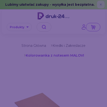
Error: No data in cache or invalid format
Lubimy ułatwiać zakupy - wysyłka jest bezpłatna.
✕
Produkty
Strona Główna
Kredki i Zakreślacze
Kolorowanka z notesem MALOVI