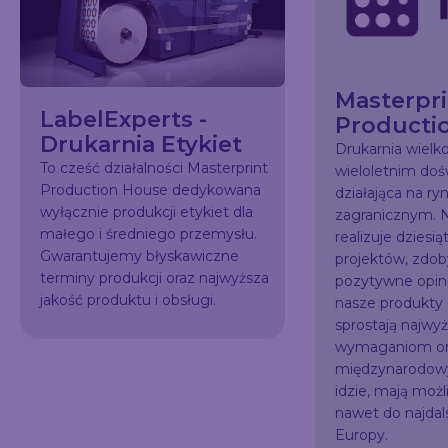
Masterpri
LabelExperts -
Producti
Drukarnia Etykiet
Drukarnia wiel
To cześć działalności Masterprint
wieloletnim do
Production House dedykowana
działająca na ry
wyłącznie produkcji etykiet dla
zagranicznym. N
małego i średniego przemysłu.
realizuje dziesią
Gwarantujemy błyskawiczne
projektów, zdo
terminy produkcji oraz najwyższa
pozytywne opini
jakość produktu i obsługi.
nasze produkty
sprostają najw
wymaganiom or
międzynarodowy
idzie, mają możl
nawet do najda
Europy.