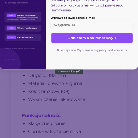
Wskakuj do programu partnerskiego
druk-
24.com.pl
i drukuj taniej — już od pierwszego
Promo
Kids
Gift
zamówienia.
Wprowadź swój adres e-mail
Szczegóły techniczne – co zawiera
produkt?
Odbieram kod rabatowy →
🔒 Bez spamu. Wypisujesz się jednym kliknięciem.
FUNNI MIX – Miś
Model: FUNNI MIX
Rodzaj: ołówek z gumką
Długość: 185 mm
Materiał: drewno + guma
Kolor: brązowy (09)
Wykończenie: lakierowane
Funkcjonalność
Klasyczne pisanie
Gumka w kształcie misia