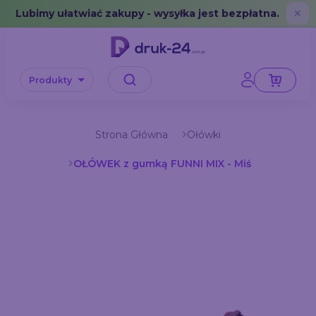
Error: No data in cache or invalid format
Lubimy ułatwiać zakupy - wysyłka jest bezpłatna.
✕
Produkty
Strona Główna
Ołówki
OŁÓWEK z gumką FUNNI MIX - Miś