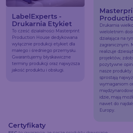
Masterpri
LabelExperts -
Producti
Drukarnia Etykiet
Drukarnia wiel
To cześć działalności Masterprint
wieloletnim do
Production House dedykowana
działająca na ry
wyłącznie produkcji etykiet dla
zagranicznym. N
małego i średniego przemysłu.
realizuje dziesią
Gwarantujemy błyskawiczne
projektów, zdo
terminy produkcji oraz najwyższa
pozytywne opini
jakość produktu i obsługi.
nasze produkty
sprostają najw
wymaganiom or
międzynarodowy
idzie, mają możl
nawet do najda
Europy.
Certyfikaty
FSC
to gwarancja, że nasze produkty drewniane