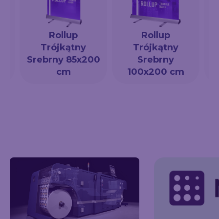
Rollup
Rollup
Trójkątny
Trójkątny
a
Srebrny 85x200
Srebrny
cm
100x200 cm