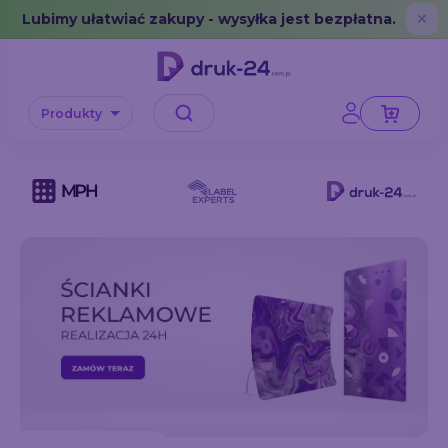
Error: No data in cache or invalid format
Lubimy ułatwiać zakupy - wysyłka jest bezpłatna.
✕
Produkty