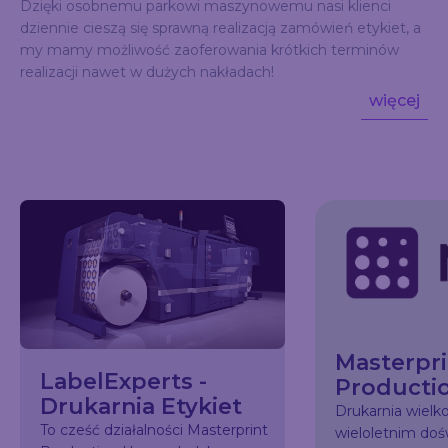
Dzięki osobnemu parkowi maszynowemu nasi klienci
dziennie cieszą się sprawną realizacją zamówień etykiet, a
my mamy możliwość zaoferowania krótkich terminów
realizacji nawet w dużych nakładach!
więcej
Masterpri
LabelExperts -
Producti
Drukarnia Etykiet
Drukarnia wiel
To cześć działalności Masterprint
wieloletnim do