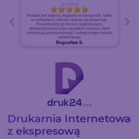
26.07.2026
Produkt jest stabilny, wygodny w transporcie, łatwy
w rozkładaniu i bardzo dobrze się prezentuje.
a
Polecilibyśmy go firmom, organizacjom,
Bard
stowarzyszeniom oraz wszystkim osobom, które
potrzebują profesjonalnego i estetycznego nośnika
reklamowego
Bogusław S.
Drukarnia Internetowa
z ekspresową