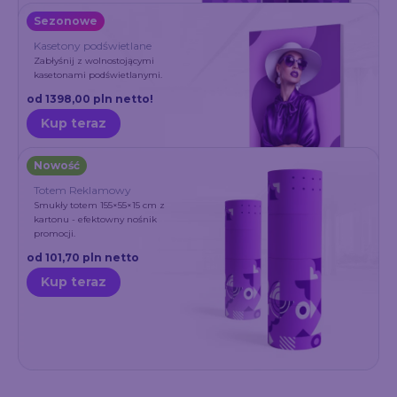
Sezonowe
Kasetony podświetlane
Zabłyśnij z wolnostojącymi
kasetonami podświetlanymi.
od 1398,00 pln netto!
Kup teraz
Nowość
Totem Reklamowy
Smukły totem 155×55×15 cm z
kartonu - efektowny nośnik
promocji.
od 101,70 pln netto
Kup teraz