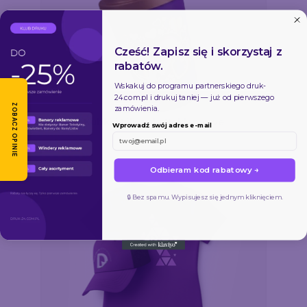
Cześć! Zapisz się i skorzystaj z
rabatów.
Wskakuj do programu partnerskiego
druk-
24.com.pl
i drukuj taniej — już od pierwszego
ZOBACZ OPINIE
zamówienia.
Kubki i Filiżanki Reklamowe
Wprowadź swój adres e-mail
Odbieram kod rabatowy →
🔒 Bez spamu. Wypisujesz się jednym kliknięciem.