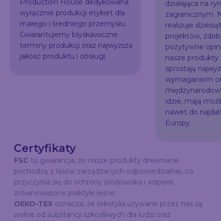
Production House dedykowana
działająca na ry
wyłącznie produkcji etykiet dla
zagranicznym. N
małego i średniego przemysłu.
realizuje dziesią
Gwarantujemy błyskawiczne
projektów, zdo
terminy produkcji oraz najwyższa
pozytywne opini
jakość produktu i obsługi.
nasze produkty
sprostają najw
wymaganiom or
międzynarodowy
idzie, mają możl
nawet do najda
Europy.
Certyfikaty
FSC
to gwarancja, że nasze produkty drewniane
pochodzą z lasów zarządzanych odpowiedzialnie, co
przyczynia się do ochrony środowiska i wspiera
zrównoważone praktyki leśne.
OEKO-TEX
oznacza, że tekstylia używane przez nas są
wolne od substancji szkodliwych dla ludzi oraz