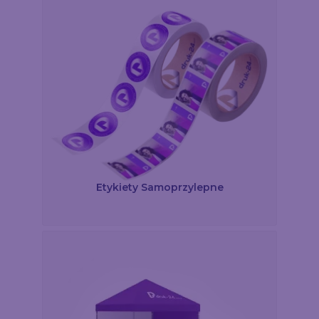
Etykiety Samoprzylepne