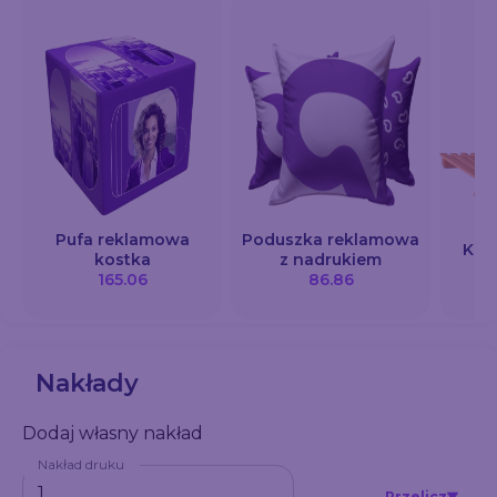
Pufa reklamowa
Poduszka reklamowa
Krz
kostka
z nadrukiem
165.06
86.86
Nakłady
Dodaj własny nakład
Nakład druku
Przelicz