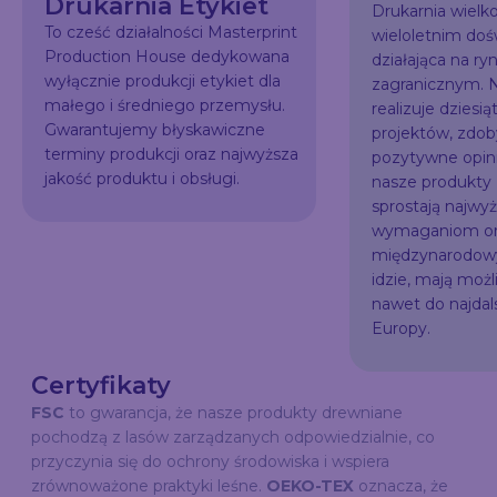
Drukarnia Etykiet
Drukarnia wiel
To cześć działalności Masterprint
wieloletnim do
Production House dedykowana
działająca na ry
wyłącznie produkcji etykiet dla
zagranicznym. N
małego i średniego przemysłu.
realizuje dziesią
Gwarantujemy błyskawiczne
projektów, zdo
terminy produkcji oraz najwyższa
pozytywne opini
jakość produktu i obsługi.
nasze produkty
sprostają najw
wymaganiom or
międzynarodowy
idzie, mają możl
nawet do najda
Europy.
Certyfikaty
FSC
to gwarancja, że nasze produkty drewniane
pochodzą z lasów zarządzanych odpowiedzialnie, co
przyczynia się do ochrony środowiska i wspiera
zrównoważone praktyki leśne.
OEKO-TEX
oznacza, że