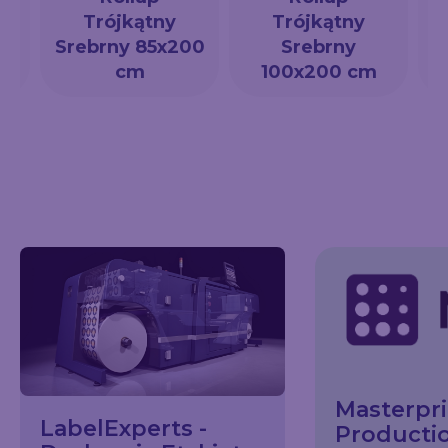
Trójkątny
Trójkątny
a
Srebrny 85x200
Srebrny
cm
100x200 cm
Masterpri
LabelExperts -
Producti