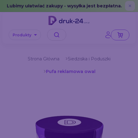
Error: No data in cache or invalid format
Lubimy ułatwiać zakupy - wysyłka jest bezpłatna.
✕
Produkty
Strona Główna
Siedziska i Poduszki
Pufa reklamowa owal