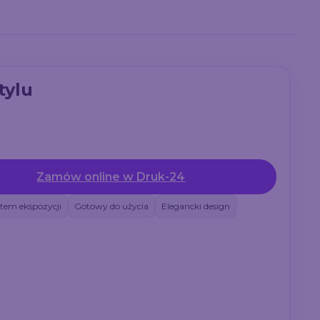
tylu
zystaj z
Zamów online w Druk-24
stem ekspozycji
Gotowy do użycia
Elegancki design
go
druk-
pierwszego