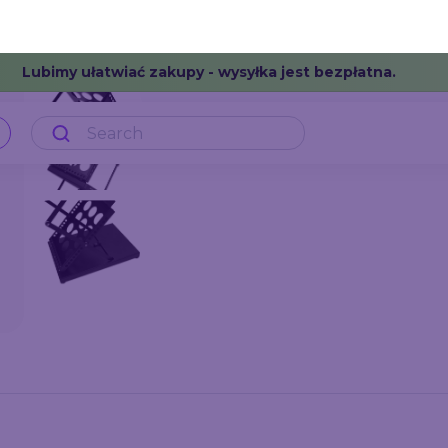
różnych przestrzeni.
Format
A4 (210 x 297 mm)