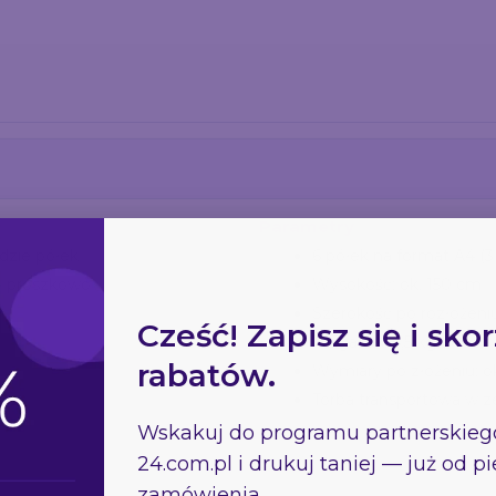
Odbieram kod rabato
🔒 Bez spamu. Wypisujesz się jednym
Parametry
dzie półek
6 półek na format A4 (3 
o proszkowo
Wysokość: ok. 150 cm
Szerokość po rozłożeni
Waga: ok. 6,5 kg
Wymiary po złożeniu: ok
Torba transportowa w z