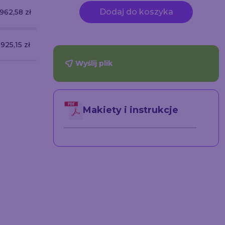
Dodaj do koszyka
962,58 zł
 925,15 zł
Mobilne stoisko
Wyślij plik
lamowa
Set Targowo-
targowe Mega SEG 3 x
30 cm
Eventowy STE1 6m²
2 m – 6 m² – z
1718.1
zabudową 2 ścian
3628.79
Makiety i instrukcje