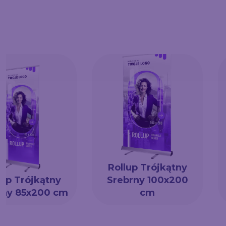
Rollup Trójkątny
lup Trójkątny
Srebrny 100x200
rny 85x200 cm
cm