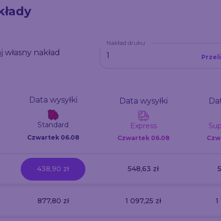
kłady
Nakład druku
j własny nakład
Przel
Data wysyłki
Data wysyłki
Dat
Standard
Express
Sup
Czwartek 06.08
Czwartek
06.08
Czw
438,90 zł
548,63 zł
5
877,80 zł
1 097,25 zł
1