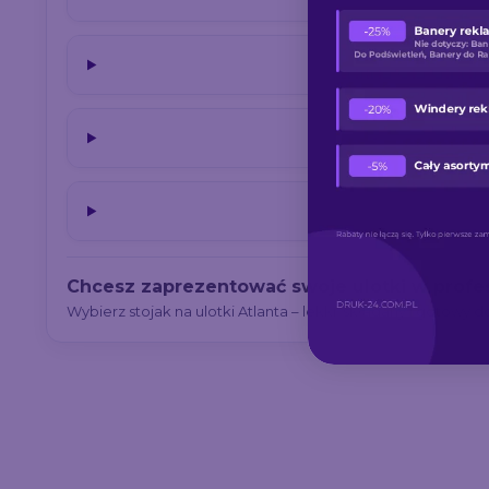
Chcesz zaprezentować swoje ulotki w profe
Wybierz stojak na ulotki Atlanta – lekki, składany i gotowy d