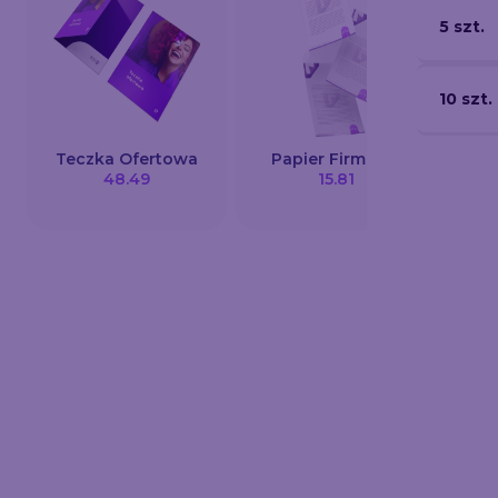
5 szt.
10 szt.
Teczka Ofertowa
Papier Firmowy
K
48.49
15.81