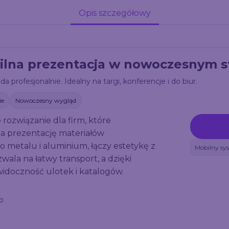
Opis szczegółowy
obilna prezentacja w nowoczesnym s
 profesjonalnie. Idealny na targi, konferencje i do biur.
ie
Nowoczesny wygląd
 rozwiązanie dla firm, które
Cześć! Zapisz się i skor
a prezentację materiałów
rabatów.
 metalu i aluminium, łączy estetykę z
Mobilny sy
ala na łatwy transport, a dzięki
idoczność ulotek i katalogów.
Wskakuj do programu partnerskie
24.com.pl
i drukuj taniej — już od 
o
zamówienia.
Wprowadź swój adres e-mail