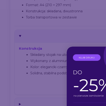
Format: A4 (210 × 297 mm)
Konstrukcja: składana, dwustronna
Torba transportowa w zestawie
Konstrukcja
Składany stojak na ulotki o dwustronnym ukła
Wykonany z aluminium i metalu malowaneg
Kolor: elegancki czarny mat
Solidna, stabilna podstawa