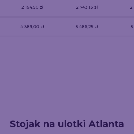
2 194,50 zł
2 743,13 zł
2 
4 389,00 zł
5 486,25 zł
5
Ścianka Rek
atalog Szyty
Wizytówki
Prosta 250x2
93.6
34.45
1150.6
Stojak na ulotki Atlanta