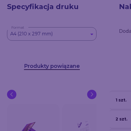
Specyfikacja druku
Na
Format
Doda
A4 (210 x 297 mm)
Produkty powiązane
1 szt.
2 szt.