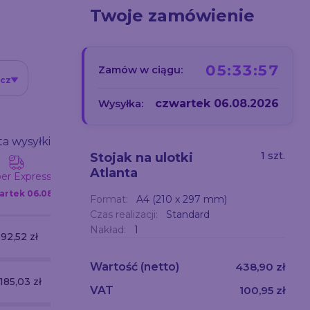
Twoje zamówienie
05:33:56
Zamów w ciągu:
icz
czwartek 06.08.2026
Wysyłka:
a wysyłki
1 szt.
Stojak na ulotki
Atlanta
er Express
artek
06.08
Format:
A4 (210 x 297 mm)
Czas realizacji:
Standard
Nakład:
1
92,52 zł
Wartość
(netto)
438,90 zł
 185,03 zł
VAT
100,95 zł