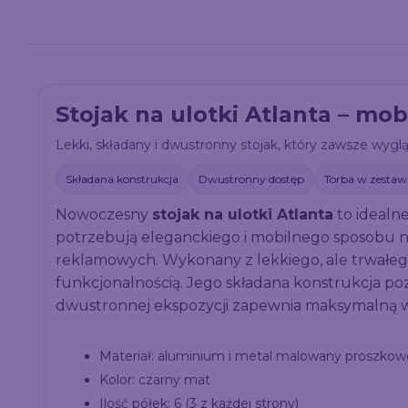
Stojak na ulotki Atlanta – m
Lekki, składany i dwustronny stojak, który zawsze wygląda
Składana konstrukcja
Dwustronny dostęp
Torba w zestaw
Nowoczesny
stojak na ulotki Atlanta
to idealne
potrzebują eleganckiego i mobilnego sposobu n
reklamowych. Wykonany z lekkiego, ale trwałego
funkcjonalnością. Jego składana konstrukcja pozw
dwustronnej ekspozycji zapewnia maksymalną w
Materiał: aluminium i metal malowany proszkow
Kolor: czarny mat
Ilość półek: 6 (3 z każdej strony)