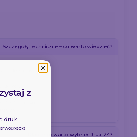
wy →
Szczegóły techniczne – co warto wiedzieć?
 kliknięciem.
z każdej strony)
u: ok. 28 cm
. 25 × 35 × 40 cm
estawie
Dlaczego warto wybrać Druk-24?