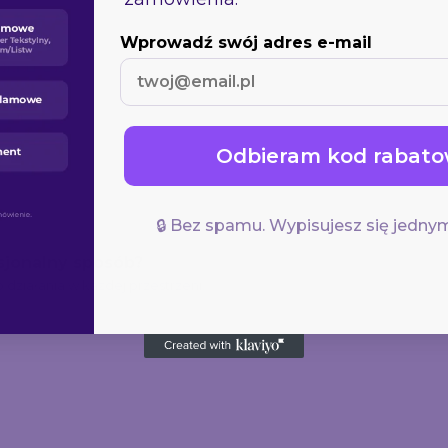
sjonalny sposób?
o działania w każdej przestrzeni.