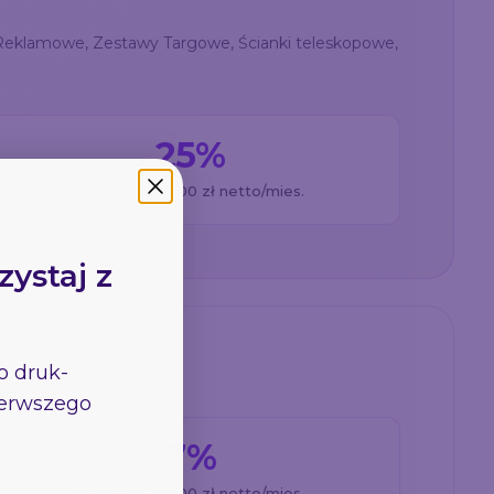
 Reklamowe, Zestawy Targowe, Ścianki teleskopowe,
25%
powyżej 20 000 zł netto/mies.
zystaj z
go
druk-
pierwszego
7%
powyżej 20 000 zł netto/mies.