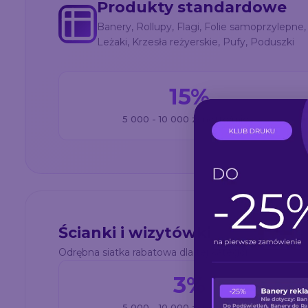
Produkty standardowe
Banery, Rollupy, Flagi, Folie samoprzylep
Leżaki, Krzesła reżyerskie, Pufy, Poduszki
15%
5 000 - 10 000 zł netto/mies.
Ścianki i wizytówki
Odrębna siatka rabatowa dla tej kategorii
3%
5 000 - 10 000 zł netto/mies.