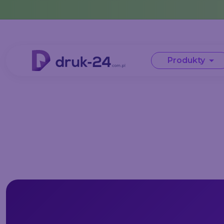
Error: No data in cache or invalid format
Produkty