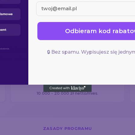
Odbieram kod rabato
ty reklamowe
🔒 Bez spamu. Wypisujesz się jednym
 reklamowa (bez wizytówek)
8%
10 000 - 20 000 zł netto/mies.
ZASADY PROGRAMU