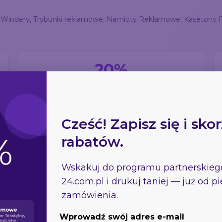
ne, Windery, Trybunki reklamowe, Namioty Reklamowe, Kasetony
20%
10 000 - 20 000 zł netto/mies.
Cześć! Zapisz się i skor
rabatów.
Wskakuj do programu partnerskie
24.com.pl
i drukuj taniej — już od 
zamówienia.
5%
Wprowadź swój adres e-mail
10 000 - 20 000 zł netto/mies.