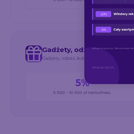
Gadżety, odzież i produk
Gadżety, odzież, kubki, filiżanki, poligrafia
5%
5 000 - 10 000 zł netto/mies.