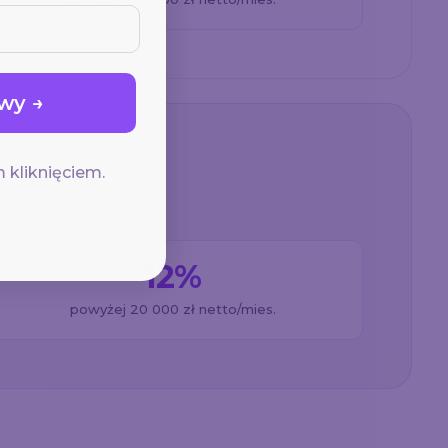
wy →
 kliknięciem.
12%
powyżej 20 000 zł netto/mies.