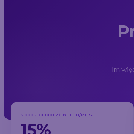
P
Im więc
5 000 - 10 000 ZŁ NETTO/MIES.
15%