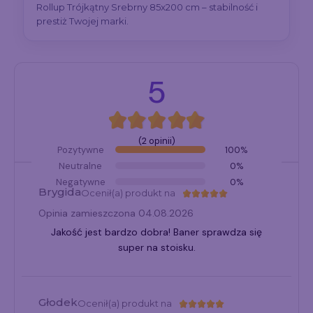
Rollup Trójkątny Srebrny 85x200 cm – stabilność i
prestiż Twojej marki.
5
(2 opinii)
Pozytywne
100%
Neutralne
0%
Negatywne
0%
Brygida
Ocenił(a) produkt na
Opinia zamieszczona 04.08.2026
Jakość jest bardzo dobra! Baner sprawdza się
super na stoisku.
Głodek
Ocenił(a) produkt na