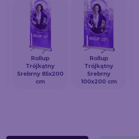
Rollup
Rollup
Trójkątny
Trójkątny
a
Srebrny 85x200
Srebrny
cm
100x200 cm