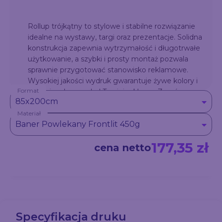
Rollup trójkątny to stylowe i stabilne rozwiązanie
idealne na wystawy, targi oraz prezentacje. Solidna
konstrukcja zapewnia wytrzymałość i długotrwałe
użytkowanie, a szybki i prosty montaż pozwala
sprawnie przygotować stanowisko reklamowe.
Wysokiej jakości wydruk gwarantuje żywe kolory i
Format
profesjonalny wygląd Twojej reklamy. Zamów w
85x200cm
Druk-24 i wyróżnij swoją markę w każdej
przestrzeni!
Materiał
Baner Powlekany Frontlit 450g
177,35 zł
cena netto
Specyfikacja druku