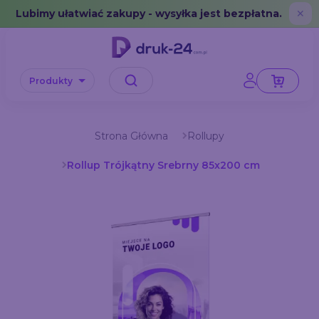
Error: No data in cache or invalid format
Lubimy ułatwiać zakupy - wysyłka jest bezpłatna.
✕
Produkty
Strona Główna
Rollupy
Rollup Trójkątny Srebrny 85x200 cm