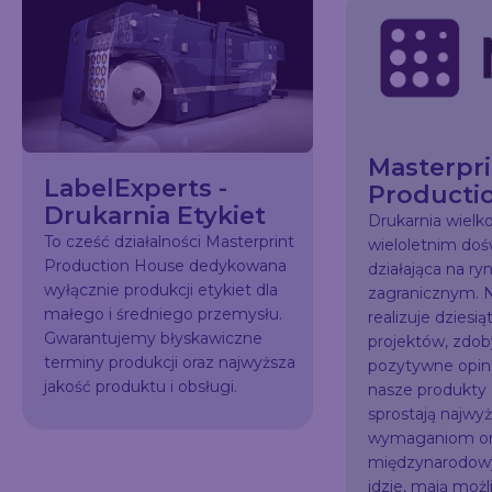
Masterpri
LabelExperts -
Producti
Drukarnia Etykiet
Drukarnia wiel
To cześć działalności Masterprint
wieloletnim do
Production House dedykowana
działająca na ry
wyłącznie produkcji etykiet dla
zagranicznym. N
małego i średniego przemysłu.
realizuje dziesią
Gwarantujemy błyskawiczne
projektów, zdo
terminy produkcji oraz najwyższa
pozytywne opini
jakość produktu i obsługi.
nasze produkty
sprostają najw
wymaganiom or
międzynarodowy
idzie, mają możl