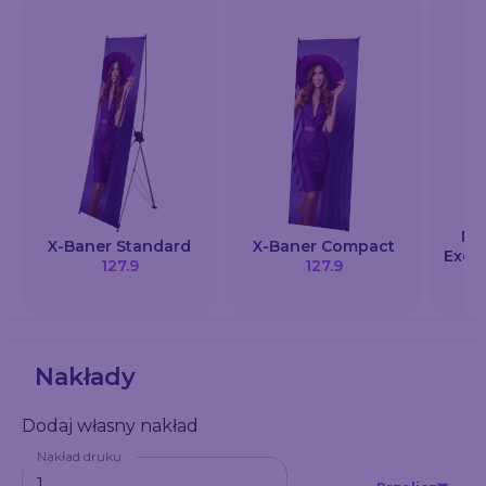
Rol
X-Baner Standard
X-Baner Compact
Excl
127.9
127.9
Nakłady
Dodaj własny nakład
Nakład druku