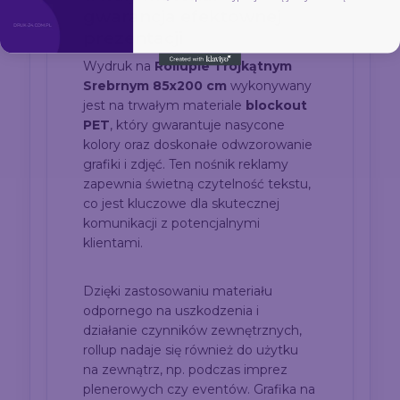
gwarancja efektownej
prezentacji
Wydruk na
Rollupie Trójkątnym
Srebrnym 85x200 cm
wykonywany
jest na trwałym materiale
blockout
PET
, który gwarantuje nasycone
kolory oraz doskonałe odwzorowanie
grafiki i zdjęć. Ten nośnik reklamy
zapewnia świetną czytelność tekstu,
co jest kluczowe dla skutecznej
komunikacji z potencjalnymi
klientami.
Dzięki zastosowaniu materiału
odpornego na uszkodzenia i
działanie czynników zewnętrznych,
rollup nadaje się również do użytku
na zewnątrz, np. podczas imprez
plenerowych czy eventów. Grafika na