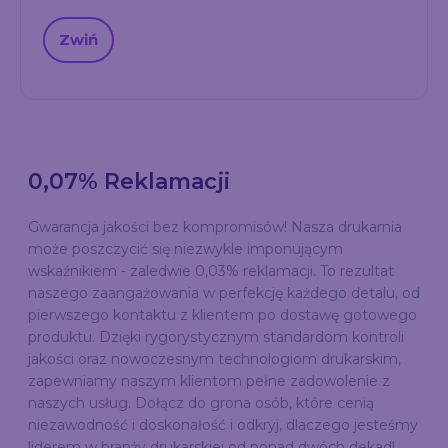
Zwiń
0,07% Reklamacji
Gwarancja jakości bez kompromisów! Nasza drukarnia
może poszczycić się niezwykle imponującym
wskaźnikiem - zaledwie 0,03% reklamacji. To rezultat
naszego zaangażowania w perfekcję każdego detalu, od
pierwszego kontaktu z klientem po dostawę gotowego
produktu. Dzięki rygorystycznym standardom kontroli
jakości oraz nowoczesnym technologiom drukarskim,
zapewniamy naszym klientom pełne zadowolenie z
naszych usług. Dołącz do grona osób, które cenią
niezawodność i doskonałość i odkryj, dlaczego jesteśmy
liderem w branży drukarskiej od ponad dwóch dekad!