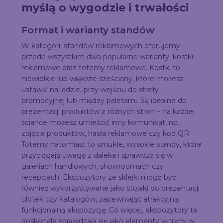
myślą o wygodzie i trwałości
Format i warianty standów
W kategorii standów reklamowych oferujemy
przede wszystkim dwa popularne warianty: kostki
reklamowe oraz totemy reklamowe. Kostki to
niewielkie lub większe sześciany, które możesz
ustawić na ladzie, przy wejściu do strefy
promocyjnej lub między paletami. Są idealne do
prezentacji produktów z różnych stron – na każdej
ściance możesz umieścić inny komunikat, np.
zdjęcia produktów, hasła reklamowe czy kod QR.
Totemy natomiast to smukłe, wysokie standy, które
przyciągają uwagę z daleka i sprawdzą się w
galeriach handlowych, showroomach czy
recepcjach. Ekspozytory ze sklejki mogą być
również wykorzystywane jako stojaki do prezentacji
ulotek czy katalogów, zapewniając atrakcyjną i
funkcjonalną ekspozycję. Co więcej, ekspozytory te
doskonale sprawdzają się jako elementy witryny w