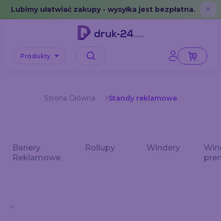
Error: No data in cache or invalid format
Lubimy ułatwiać zakupy - wysyłka jest bezpłatna.
✕
Produkty
Strona Główna
Standy reklamowe
Banery
Rollupy
Windery
Win
we
Reklamowe
pre
‹
›