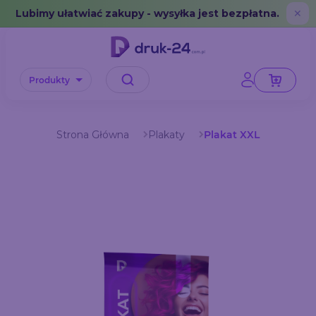
Error: No data in cache or invalid format
Lubimy ułatwiać zakupy - wysyłka jest bezpłatna.
✕
Produkty
Strona Główna
Plakaty
Plakat XXL