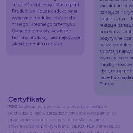
To cześć działalności Masterprint
wieloletnim do
Production House dedykowana
działająca na ry
wyłącznie produkcji etykiet dla
zagranicznym. N
małego i średniego przemysłu.
realizuje dziesią
Gwarantujemy błyskawiczne
projektów, zdo
terminy produkcji oraz najwyższa
pozytywne opini
jakość produktu i obsługi.
nasze produkty
sprostają najw
wymaganiom or
międzynarodowy
idzie, mają możl
nawet do najda
Europy.
Certyfikaty
FSC
to gwarancja, że nasze produkty drewniane
pochodzą z lasów zarządzanych odpowiedzialnie, co
przyczynia się do ochrony środowiska i wspiera
zrównoważone praktyki leśne.
OEKO-TEX
oznacza, że
tekstylia używane przez nas są wolne od substancji