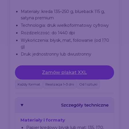
Materiały: kreda 135–250 g, blueback 115 g,
satyna premium
Technologia: druk wielkoformatowy cyfrowy
Rozdzielczość: do 1440 dpi
Wykończenia: błysk, mat, foliowanie (od 170
g)
Druk: jednostronny lub dwustronny
Zamów plakat XXL
Każdy format
Realizacja 1–3 dni
Od 1 sztuki
Szczegóły techniczne
Materiały i formaty
Papier kredowy błysk lub mat: 135, 170,