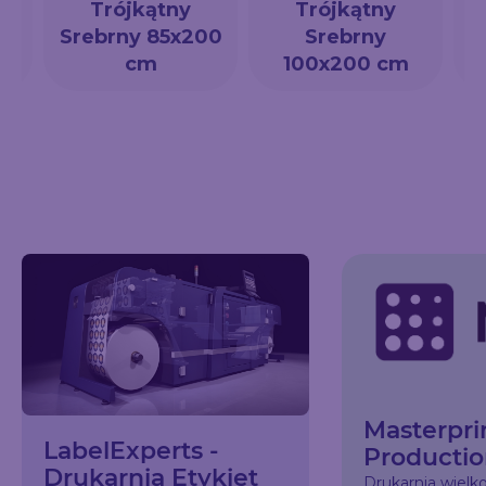
Trójkątny
Trójkątny
a
Srebrny 85x200
Srebrny
cm
100x200 cm
Masterpri
LabelExperts -
Producti
Drukarnia Etykiet
Drukarnia wiel