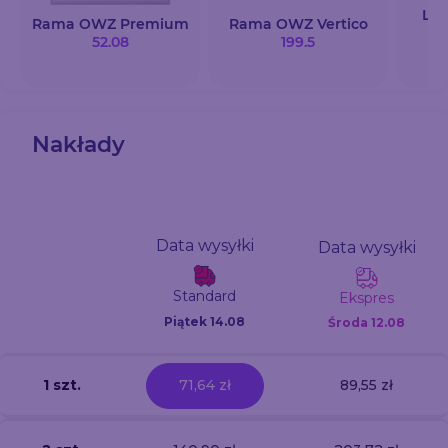
Lis
Rama OWZ Premium
Rama OWZ Vertico
52.08
199.5
Nakłady
Data wysyłki
Data wysyłki
Standard
Ekspres
Piątek 14.08
Środa
12.08
1 szt.
71,64 zł
89,55 zł