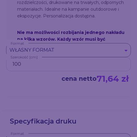
rozdzielczości, drukowane na trwałych, odpornych
materiałach. Idealne na kampanie outdoorowe i
ekspozycje. Personalizacja dostępna.
Nie ma możliwości rozbijania jednego nakładu
na kilka wzorów. Każdy wzór musi być
Format
zrealizowany jako osobne zamówienie –
WŁASNY FORMAT
niezależnie od ilości sztuk.
Szerokość [cm]
Przykład: Jeśli chcesz zamówić łącznie 100
sztuk w dwóch różnych wzorach (np. 50 sztuk
z wzorem A i 50 sztuk z wzorem B), należy
71,64 zł
cena netto
złożyć dwa oddzielne zamówienia – każde po
50 sztuk.
Specyfikacja druku
Format