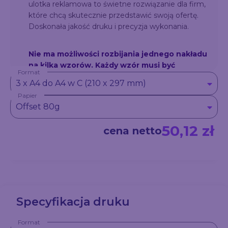
ulotka reklamowa to świetne rozwiązanie dla firm,
które chcą skutecznie przedstawić swoją ofertę.
Doskonała jakość druku i precyzja wykonania.
Nie ma możliwości rozbijania jednego nakładu
na kilka wzorów. Każdy wzór musi być
Format
zrealizowany jako osobne zamówienie –
3 x A4 do A4 w C (210 x 297 mm)
niezależnie od ilości sztuk.
Papier
Przykład: Jeśli chcesz zamówić łącznie 100
Offset 80g
sztuk w dwóch różnych wzorach (np. 50 sztuk
z wzorem A i 50 sztuk z wzorem B), należy
50,12 zł
cena netto
złożyć dwa oddzielne zamówienia – każde po
50 sztuk.
Specyfikacja druku
Format