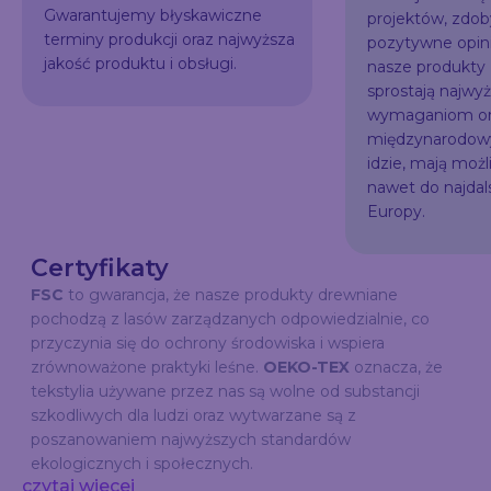
Gwarantujemy błyskawiczne
projektów, zdo
terminy produkcji oraz najwyższa
pozytywne opini
jakość produktu i obsługi.
nasze produkty
sprostają najw
wymaganiom or
międzynarodowy
idzie, mają możl
nawet do najda
Europy.
Certyfikaty
FSC
to gwarancja, że nasze produkty drewniane
pochodzą z lasów zarządzanych odpowiedzialnie, co
przyczynia się do ochrony środowiska i wspiera
zrównoważone praktyki leśne.
OEKO-TEX
oznacza, że
tekstylia używane przez nas są wolne od substancji
szkodliwych dla ludzi oraz wytwarzane są z
poszanowaniem najwyższych standardów
ekologicznych i społecznych.
czytaj wiecej