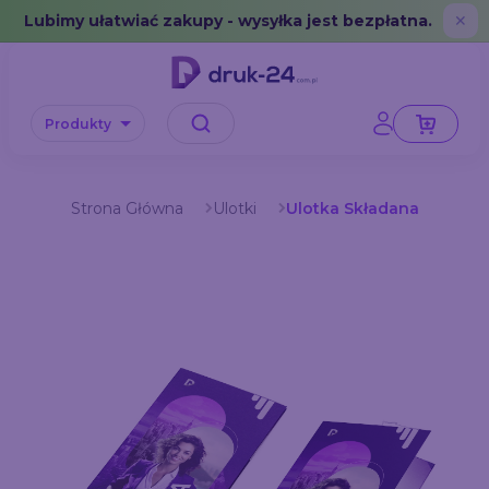
Error: No data in cache or invalid format
Lubimy ułatwiać zakupy - wysyłka jest bezpłatna.
✕
Produkty
Strona Główna
Ulotki
Ulotka Składana