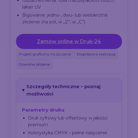
Uszlachetnienia: folia mat/błysk/soft-touch,
lakier UV
Bigowanie: jedno-, dwu- lub wielokrotne
złożenie (na pół, w „Z”, w „C”)
Zamów online w Druk-24
Projekt graficzny na życzenie
Ekspresowa realizacja
Dowolne złożenie
Szczegóły techniczne – poznaj
możliwości
Parametry druku
Druk cyfrowy lub offsetowy w jakości
premium
Kolorystyka CMYK – pełne nasycenie