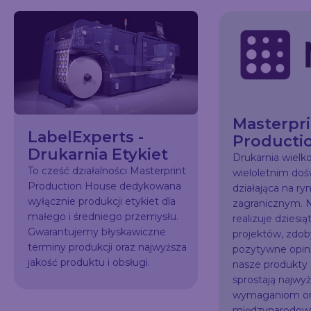
Masterpri
LabelExperts -
Producti
Drukarnia Etykiet
Drukarnia wiel
To cześć działalności Masterprint
wieloletnim do
Production House dedykowana
działająca na ry
wyłącznie produkcji etykiet dla
zagranicznym. N
małego i średniego przemysłu.
realizuje dziesią
Gwarantujemy błyskawiczne
projektów, zdo
terminy produkcji oraz najwyższa
pozytywne opini
jakość produktu i obsługi.
nasze produkty
sprostają najw
wymaganiom or
międzynarodowy