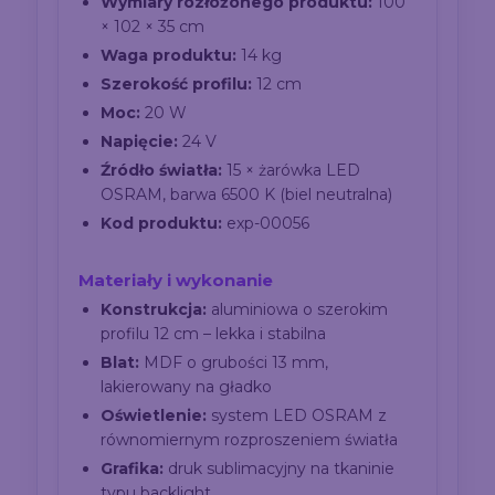
Wymiary rozłożonego produktu:
100
× 102 × 35 cm
Waga produktu:
14 kg
Szerokość profilu:
12 cm
Moc:
20 W
Napięcie:
24 V
Źródło światła:
15 × żarówka LED
OSRAM, barwa 6500 K (biel neutralna)
Kod produktu:
exp-00056
Materiały i wykonanie
Konstrukcja:
aluminiowa o szerokim
profilu 12 cm – lekka i stabilna
Blat:
MDF o grubości 13 mm,
lakierowany na gładko
Oświetlenie:
system LED OSRAM z
równomiernym rozproszeniem światła
Grafika:
druk sublimacyjny na tkaninie
typu backlight