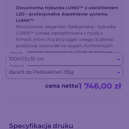
Dwustronna trybunka LUMIX™ z oświetleniem
LED – profesjonalne dopełnienie systemu
LUMIX™
Nowoczesna, elegancka i funkcjonalna – trybunka
LUMIX™ została zaprojektowana z myślą o
firmach, które chcą przyciągać uwagę i budować
prestiżowy wizerunek na targach, konferencjach
czy eventach promocyjnych. Dzięki aluminiowej
Format
konstrukcji o szerokim profilu (12 cm) i
100x102x35 cm
podświetleniu LED marki OSRAM, Twój przekaz
Materiał
będzie widoczny z daleka – zarówno z przodu, jak i
Backlit do Podświetleń 195g
z tyłu.
1 746,00 zł
cena netto
Specyfikacja druku