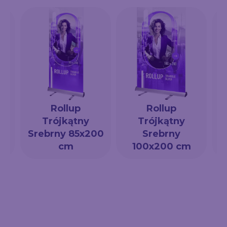
Rollup
Rollup
Trójkątny
Trójkątny
a
Srebrny 85x200
Srebrny
cm
100x200 cm