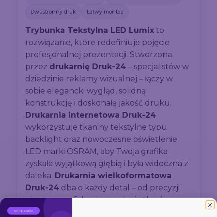
Dwustronny druk
Łatwy montaż
Trybunka Tekstylna LED Lumix
to
rozwiązanie, które redefiniuje pojęcie
profesjonalnej prezentacji. Stworzona
przez
drukarnię Druk-24
– specjalistów w
dziedzinie reklamy wizualnej – łączy w
sobie elegancki wygląd, solidną
konstrukcję i doskonałą jakość druku.
Drukarnia internetowa Druk-24
wykorzystuje tkaniny tekstylne typu
backlight oraz nowoczesne oświetlenie
LED marki OSRAM, aby Twoja grafika
zyskała wyjątkową głębię i była widoczna z
daleka.
Drukarnia wielkoformatowa
Druk-24
dba o każdy detal – od precyzji
cięcia po perfekcyjne napięcie tkaniny,
dzięki czemu trybunka LED Lumix