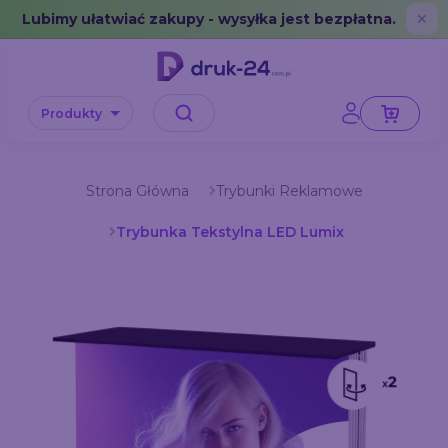
Error: No data in cache or invalid format
Lubimy ułatwiać zakupy - wysyłka jest bezpłatna.
✕
Produkty
Strona Główna
Trybunki Reklamowe
Trybunka Tekstylna LED Lumix