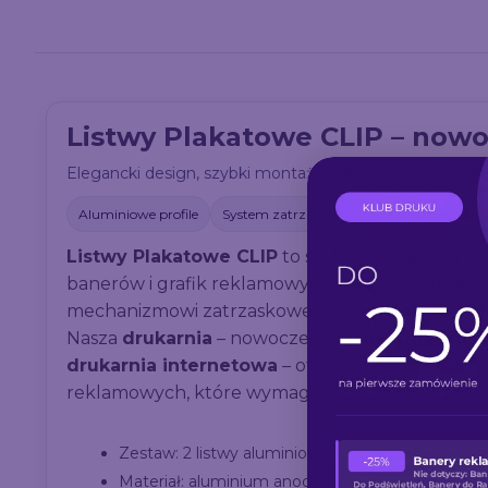
Listwy Plakatowe CLIP – nowo
Elegancki design, szybki montaż i solidny chwyt. Plaka
Aluminiowe profile
System zatrzaskowy
Zawiesia w zesta
Listwy Plakatowe CLIP
to szybkie i estetyczne
banerów i grafik reklamowych. Dzięki aluminiowe
mechanizmowi zatrzaskowemu zapewniają profes
Nasza
drukarnia
– nowoczesna
drukarnia wie
drukarnia internetowa
– oferuje te listwy jak
reklamowych, które wymagają eleganckiej preze
Zestaw: 2 listwy aluminiowe (górna i dolna) + 2 z
Materiał: aluminium anodowane – lekkie, trwałe,