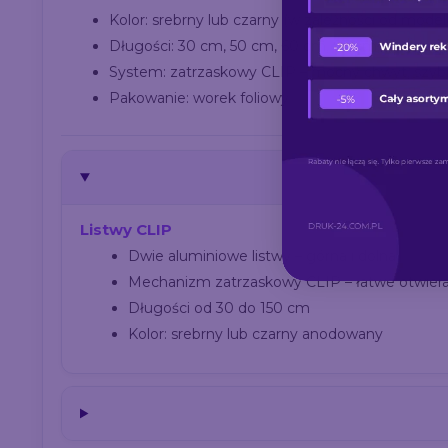
Kolor: srebrny lub czarny (w zależności od model
Długości: 30 cm, 50 cm, 60 cm, 85 cm, 100 cm,
System: zatrzaskowy CLIP – mocny chwyt, szyb
Pakowanie: worek foliowy
Listwy CLIP
Dwie aluminiowe listwy – górna i dolna
Mechanizm zatrzaskowy CLIP – łatwe otwiera
Długości od 30 do 150 cm
Kolor: srebrny lub czarny anodowany