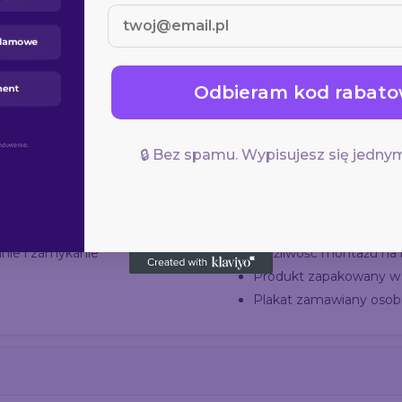
u)
 120 cm, 150 cm
ka wymiana plakatu
Odbieram kod rabato
🔒 Bez spamu. Wypisujesz się jednym
Akcesoria
2 zawiesia plastikowe w
nie i zamykanie
Możliwość montażu na l
Produkt zapakowany w 
Plakat zamawiany osob