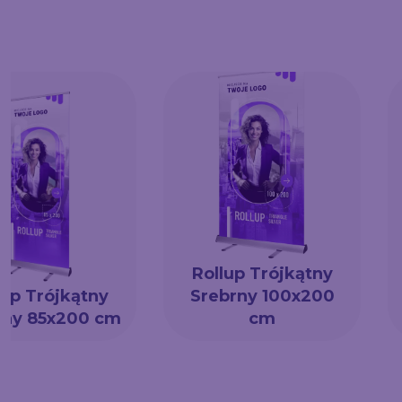
Rollup Trójkątny
lup Trójkątny
Srebrny 100x200
rny 85x200 cm
cm