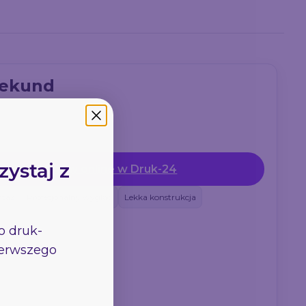
sekund
zystaj z
Zamów online w Druk-24
ntaż
Profesjonalny wygląd
Lekka konstrukcja
go
druk-
pierwszego