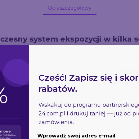
Opis szczegółowy
czesny system ekspozycji w kilka 
t zamów osobno – listwy gotowe do użycia od razu.
wie
Wielokrotne użycie
 rozwiązanie do zawieszania plakatów,
Cześć! Zapisz się i skor
j konstrukcji i solidnemu
rabatów.
jonalny wygląd każdej ekspozycji.
Szybki mo
lkoformatowa
i profesjonalna
o idealne uzupełnienie wydruków
Wskakuj do programu partnerskie
ntacji.
24.com.pl
i drukuj taniej — już od 
zamówienia.
awiesia plastikowe
Wprowadź swój adres e-mail
 odporne na korozję