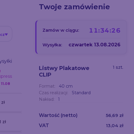
Twoje zamówienie
11:34:24
Zamów w ciągu:
icz
czwartek 13.08.2026
Wysyłka:
syłki
1 szt.
Listwy Plakatowe
CLIP
xpress
k
11.08
Format:
40 cm
Czas realizacji:
Standard
Nakład:
1
 zł
Wartość
(netto)
56,69 zł
1 zł
VAT
13,04 zł