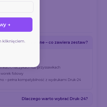
wy →
 kliknięciem.
Szczegóły techniczne – co zawiera zestaw?
 zestawie
inkach, haczykach lub przyssawkach
worek foliowy
no – pełna kompatybilność z wydrukami Druk-24
Dlaczego warto wybrać Druk-24?