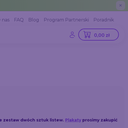
✕
 nas
FAQ
Blog
Program Partnerski
Poradnik
0,00 zł
e zestaw dwóch sztuk listew.
Plakaty
prosimy zakupić