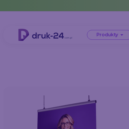
Error: No data in cache or invalid format
Produkty