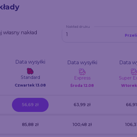
kłady
Nakład druku
j własny nakład
Przel
Data wysyłki
Data wysyłki
Data wy
Standard
Express
Super E
Czwartek 13.08
Środa
12.08
Wtore
56,69 zł
63,99 zł
66,91
85,88 zł
100,48 zł
106,3