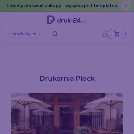
Error: No data in cache or invalid format
Lubimy ułatwiać zakupy - wysyłka jest bezpłatna.
✕
Produkty
Drukarnia Płock