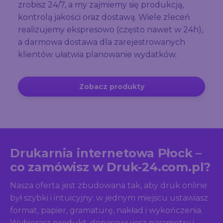
zrobisz 24/7, a my zajmiemy się produkcją,
kontrolą jakości oraz dostawą. Wiele zleceń
realizujemy ekspresowo (często nawet w 24h),
a darmowa dostawa dla zarejestrowanych
klientów ułatwia planowanie wydatków.
Zobacz produkty
Drukarnia internetowa Płock –
co zamówisz w Druk-24.com.pl?
Nasza oferta jest zbudowana tak, aby druk online
był szybki i intuicyjny: w jednym miejscu ustawiasz
format, papier, gramaturę, nakład i wykończenia.
Wybierasz produkt, dopasowujesz parametry i