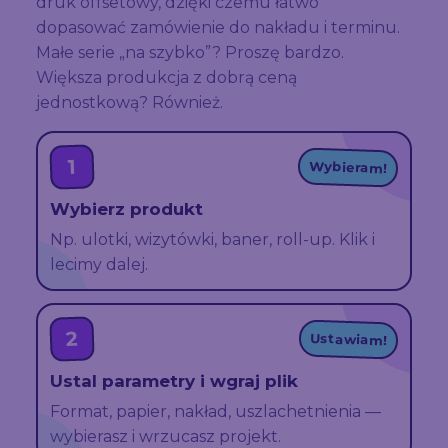
druk offsetowy, dzięki czemu łatwo
dopasować zamówienie do nakładu i terminu.
Małe serie „na szybko”? Proszę bardzo.
Większa produkcja z dobrą ceną
jednostkową? Również.
1
Wybieram!
Wybierz produkt
Np. ulotki, wizytówki, baner, roll-up. Klik i
lecimy dalej.
2
Ustawiam!
Ustal parametry i wgraj plik
Format, papier, nakład, uszlachetnienia —
wybierasz i wrzucasz projekt.