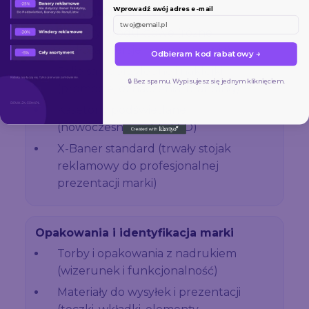
Wprowadź swój adres e-mail
Etykiety, naklejki i folie
Etykiety produktowe (różne
podłoża, wersje na opakowania)
Odbieram kod rabatowy →
Folie samoprzylepne i naklejki
🔒 Bez spamu. Wypisujesz się jednym kliknięciem.
(promocje, oznaczenia, branding)
Kasetony podświetlane
(nowoczesne szyldy LED)
X-Baner standard (trwały stojak
reklamowy do profesjonalnej
prezentacji marki)
Opakowania i identyfikacja marki
Torby i opakowania z nadrukiem
(wizerunek i funkcjonalność)
Materiały do wysyłek i prezentacji