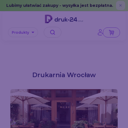
Error: No data in cache or invalid format
Lubimy ułatwiać zakupy - wysyłka jest bezpłatna.
✕
Produkty
Drukarnia Wrocław