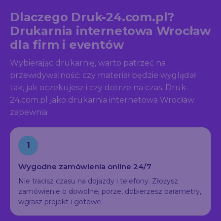
Dlaczego Druk-24.com.pl?
Drukarnia internetowa Wrocław
dla firm i eventów
Wybierając drukarnię, warto patrzeć na
przewidywalność: czy materiał będzie wyglądał
tak, jak oczekujesz i czy dotrze na czas. Druk-
24.com.pl jako drukarnia internetowa Wrocław
zapewnia:
1
Wygodne zamówienia online 24/7
Nie tracisz czasu na dojazdy i telefony. Złożysz
zamówienie o dowolnej porze, dobierzesz parametry,
wgrasz projekt i gotowe.