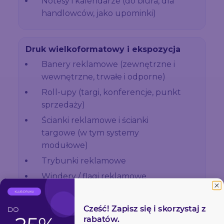
Notesy i kalendarze (do biura, dla
handlowców, jako upominki)
Druk wielkoformatowy i ekspozycja
Banery reklamowe (zewnętrzne i
wewnętrzne, trwałe i odporne)
Roll-upy (targi, konferencje, punkt
sprzedaży)
Ścianki reklamowe i ścianki
targowe (w tym systemy
modułowe)
Trybunki reklamowe
Windery / flagi reklamowe
(widoczność z daleka, mobilna
reklama)
Cześć! Zapisz się i skorzystaj z
Kasetony podświetlane (silny efekt
rabatów.