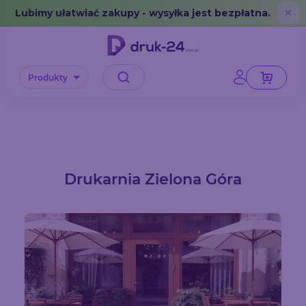
Error: No data in cache or invalid format
Lubimy ułatwiać zakupy - wysyłka jest bezpłatna.
✕
Produkty
Drukarnia Zielona Góra