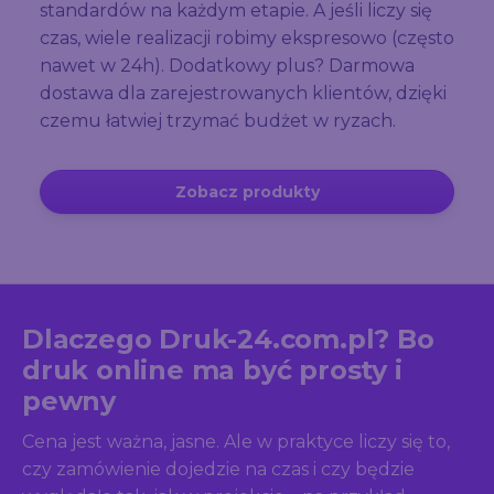
standardów na każdym etapie. A jeśli liczy się
czas, wiele realizacji robimy ekspresowo (często
nawet w 24h). Dodatkowy plus? Darmowa
dostawa dla zarejestrowanych klientów, dzięki
czemu łatwiej trzymać budżet w ryzach.
Zobacz produkty
Dlaczego Druk-24.com.pl? Bo
druk online ma być prosty i
pewny
Cena jest ważna, jasne. Ale w praktyce liczy się to,
czy zamówienie dojedzie na czas i czy będzie