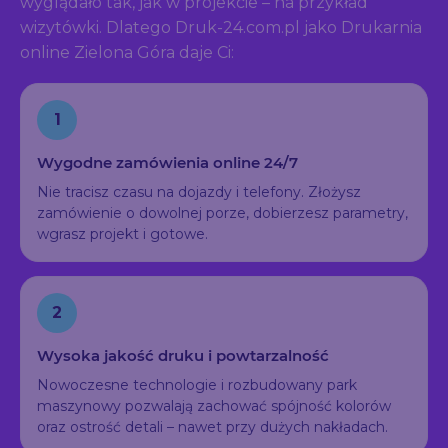
wyglądało tak, jak w projekcie – na przykład
wizytówki. Dlatego Druk-24.com.pl jako Drukarnia
online Zielona Góra daje Ci:
1
Wygodne zamówienia online 24/7
Nie tracisz czasu na dojazdy i telefony. Złożysz
zamówienie o dowolnej porze, dobierzesz parametry,
wgrasz projekt i gotowe.
2
Wysoka jakość druku i powtarzalność
Nowoczesne technologie i rozbudowany park
maszynowy pozwalają zachować spójność kolorów
oraz ostrość detali – nawet przy dużych nakładach.