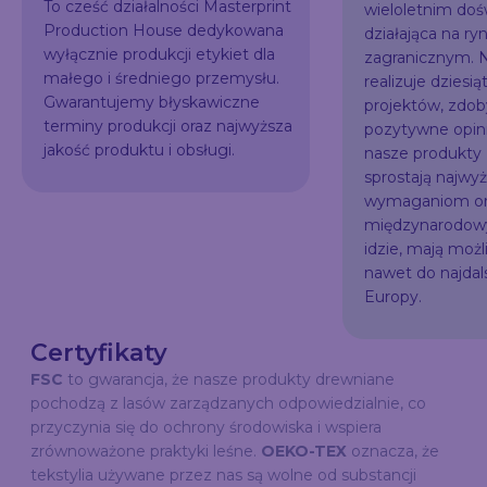
To cześć działalności Masterprint
wieloletnim do
Production House dedykowana
działająca na ry
wyłącznie produkcji etykiet dla
zagranicznym. N
małego i średniego przemysłu.
realizuje dziesią
Gwarantujemy błyskawiczne
projektów, zdo
terminy produkcji oraz najwyższa
pozytywne opini
jakość produktu i obsługi.
nasze produkty
sprostają najw
wymaganiom or
międzynarodowy
idzie, mają możl
nawet do najda
Europy.
Certyfikaty
FSC
to gwarancja, że nasze produkty drewniane
pochodzą z lasów zarządzanych odpowiedzialnie, co
przyczynia się do ochrony środowiska i wspiera
zrównoważone praktyki leśne.
OEKO-TEX
oznacza, że
tekstylia używane przez nas są wolne od substancji