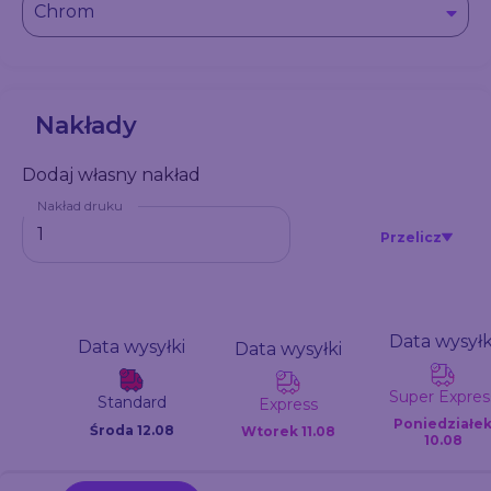
Chrom
Nakłady
Dodaj własny nakład
Nakład druku
Przelicz
Data wysyłk
Data wysyłki
Data wysyłki
Super Expres
Standard
Express
Poniedziałe
Środa 12.08
Wtorek
11.08
10.08