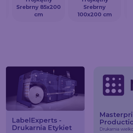
a
Srebrny 85x200
Srebrny
cm
100x200 cm
Masterpri
LabelExperts -
Producti
Drukarnia Etykiet
Drukarnia wiel