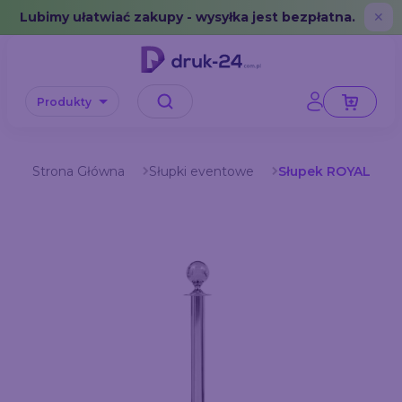
Error: No data in cache or invalid format
Lubimy ułatwiać zakupy - wysyłka jest bezpłatna.
✕
Produkty
Strona Główna
Słupki eventowe
Słupek ROYAL