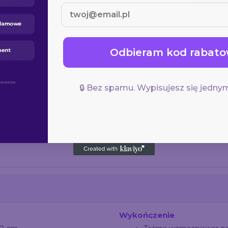
ierasz jeden z popularnych rozmiarów,
otowy produkt. Flagi produkowane w
Produkcja 
Druk sublimacyjny 1200 DPI zapewnia
arantują odporność na wiatr, słońce i
Odbieram kod rabato
tytucji państwowych, wojska i
🔒 Bez spamu. Wypisujesz się jednym
cm
i
Wykończenie