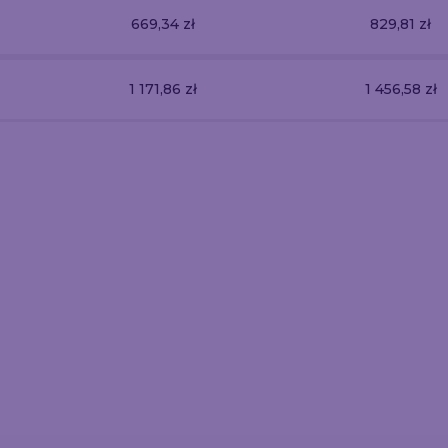
669,34 zł
829,81 zł
1 171,86 zł
1 456,58 zł
er reklamowy z
Baner reklam
Wielkoformatowe
zestawem
zestawe
banery reklamowe
ontażowym 2
montażo
67.5
96.12
95.66