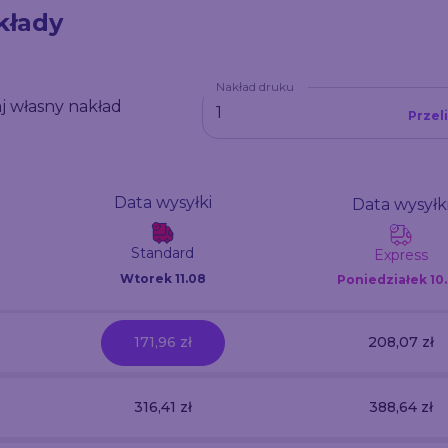
kłady
Nakład druku
j własny nakład
Przel
Data wysyłki
Data wysyłk
Standard
Express
Wtorek 11.08
Poniedziałek
10
171,96 zł
208,07 zł
316,41 zł
388,64 zł