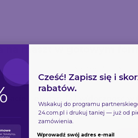
a na maszt w gotowym for
Opis szczegółowy
Jak przygotować pliki
Cześć! Zapisz się i skor
rabatów.
macie – elegancja i widoczność w
Wskakuj do programu partnerskie
enie. Wystarczy zamocować i Twoja flaga zaczyna pracować na m
24.com.pl
i drukuj taniej — już od 
zamówienia.
Certyfikat B1
 Druk-24 to szybki i efektowny
Wprowadź swój adres e-mail