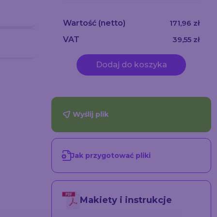
Wartość
(netto)
171,96 zł
VAT
39,55 zł
Dodaj do koszyka
Wyślij plik
Jak przygotować pliki
owy z
Baner reklamowy na
Baner reklamowy
m
bariery przestawne
siatkowy mesh
wym
2,3m
67.5
88.72
Makiety i instrukcje