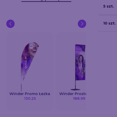
5 szt.
10 szt.
Ban
Winder Promo Łezka
Winder Prostokątny
130.25
188.99
m