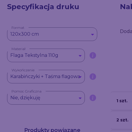
Specyfikacja druku
Na
Format
Doda
120x300 cm
Materiał
Flaga Tekstylna 110g
Wykończenie
Karabińczyki + Taśma flagowa
Pomoc Graficzna
Nie, dziękuję
1 szt.
2 szt.
Produkty powiązane