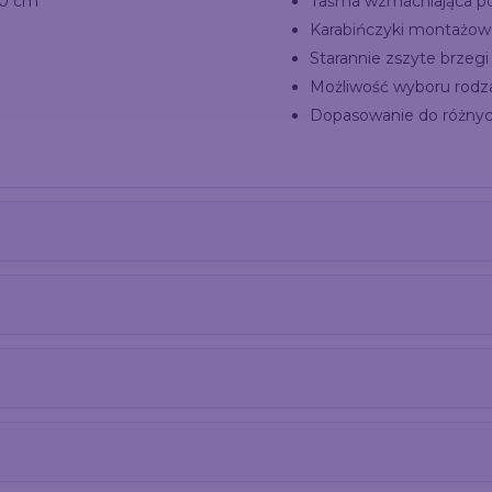
00 cm
Taśma wzmacniająca po
Karabińczyki montażow
Starannie zszyte brzegi
Możliwość wyboru rodz
Dopasowanie do różny