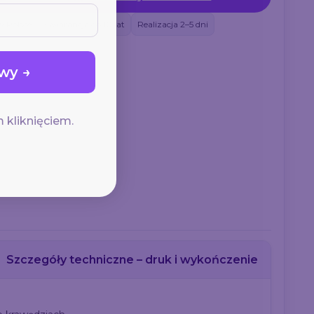
w Polsce
Gwarancja do 10 lat
Realizacja 2–5 dni
wy →
 kliknięciem.
Szczegóły techniczne – druk i wykończenie