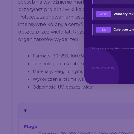
sposób na wyróżnienie marki lub instytucji. Wyb
przesyłasz projekt i w kilka dni otrzymujesz g
Polsce, z zachowaniem ustawowych proporcji. 
intensywne kolory, a certyfikowane materiały gw
deszcz przez wiele lat. Rozwiązanie dla firm, ins
organizatorów wydarzeń.
Formaty: 70×250, 100×300, 120×400, 150×500 
Technologia: druk sublimacyjny 1200 DPI
Materiały: Flag, Longlife, Blockout, Mesh
Wykończenie: taśma wzmacniająca, karabińczyk
Odporność: UV, deszcz, wiatr
Flaga