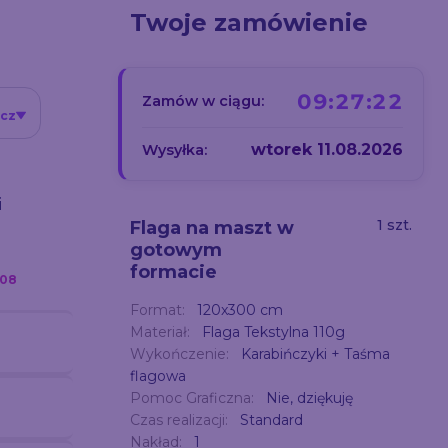
Twoje zamówienie
09:27:21
Zamów w ciągu:
icz
wtorek 11.08.2026
Wysyłka:
i
1 szt.
Flaga na maszt w
gotowym
formacie
.08
Format:
120x300 cm
Materiał:
Flaga Tekstylna 110g
Wykończenie:
Karabińczyki + Taśma
flagowa
Pomoc Graficzna:
Nie, dziękuję
Czas realizacji:
Standard
Nakład:
1