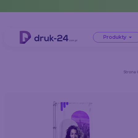
Error: No data in cache or invalid format
Produkty
Strona