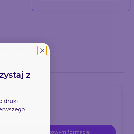
macie
zystaj z
 jednym
go
druk-
arkę.
pierwszego
Zamów flagę w gotowym formacie