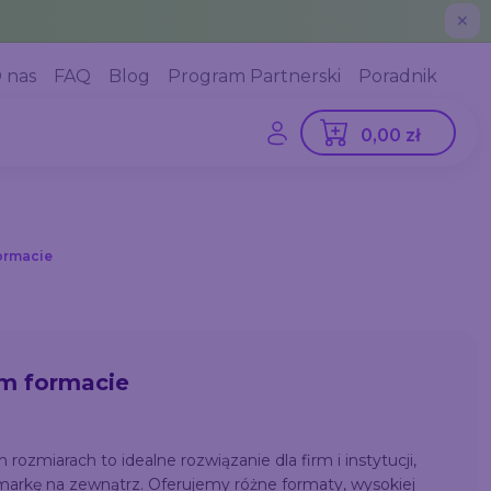
✕
 nas
FAQ
Blog
Program Partnerski
Poradnik
0,00 zł
ormacie
m formacie
zmiarach to idealne rozwiązanie dla firm i instytucji,
markę na zewnątrz. Oferujemy różne formaty, wysokiej