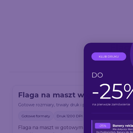
Flag
Flaga na maszt w gotowym for
Gotowe rozmiary, trwały druk i profesjonalne wykończ
Gotowe formaty
Druk 1200 DPI
Odporność na warunki
Flaga na maszt w gotowym formacie od drukarni