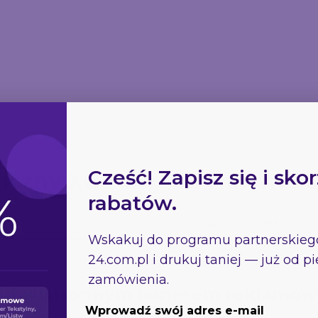
Ścianka Banerowa -
r z barierkami -
Rollup Classic
Teleskopowa 150x200
Chrom
cm
cm
557.98
171.95
820.05
Cześć! Zapisz się i skor
liczny XL z dwustronnym 
rabatów.
Opis szczegółowy
Jak przygotować pliki
Wskakuj do programu partnerskie
24.com.pl
i drukuj taniej — już od 
zamówienia.
 z dwustronnym banerem reklamo
Wprowadź swój adres e-mail