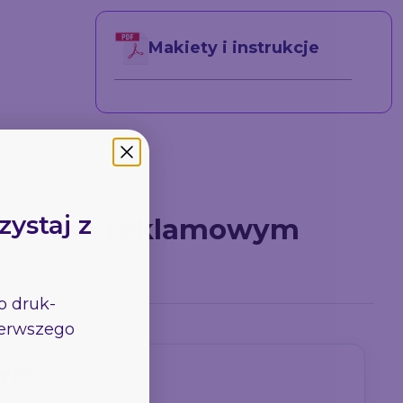
Makiety i instrukcje
Samoprzylepne Folie
 85x200
Reklamowe -
Monomeryczne
77.5
zystaj z
banerem reklamowym
go
druk-
pierwszego
wym