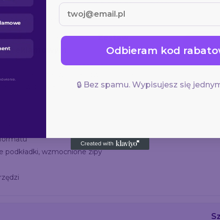
taw XL – trwała reklama w przestrzeni miejskiej.
ć na pogodę
Stabilny montaż
magających ekspozycji.
Zestaw
Odbieram kod rabato
rem reklamowym
oferuje większą
y maszt i komplet akcesoriów
Większa po
/m² nie prześwituje i gwarantuje
🔒 Bez spamu. Wypisujesz się jednym
ie sprawdzi się przy ruchliwych
ć 73 cm
 formatu
 podkładki, wzmocnione zipy
rzędzi
Sz