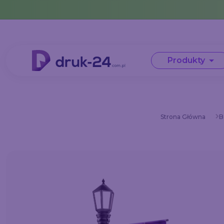
Error: No data in cache or invalid format
Produkty
Strona Główna
B