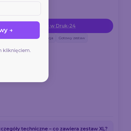
Zamów online w Druk-24
wy →
wierzchnia
Szybka realizacja
Gotowy zestaw
 kliknięciem.
czegóły techniczne – co zawiera zestaw XL?