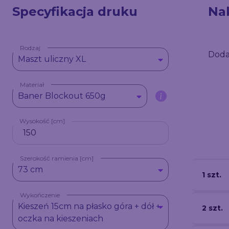
Specyfikacja druku
Na
Rodzaj
Doda
Maszt uliczny XL
Materiał
Baner Blockout 650g
Wysokość [cm]
Szerokość ramienia [cm]
73 cm
1 szt.
Wykończenie
Kieszeń 15cm na płasko góra + dół +
2 szt.
oczka na kieszeniach