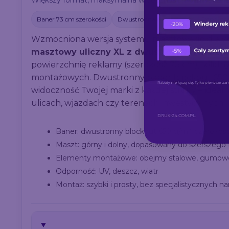
Większy format, maksymalna widoczność. Kompletny zes
Baner 73 cm szerokości
Dwustronna ekspozycja
Odpornoś
Wzmocniona wersja systemu masztowego dla wy
masztowy uliczny XL z dwustronnym bane
powierzchnię reklamy (szerokość 73 cm), solidn
montażowych. Dwustronny baner blockout 650 g
widoczność Twojej marki z każdej strony – idealn
ulicach, wjazdach czy terenach inwestycyjnych.
Baner: dwustronny blockout 650 g/m², szerokoś
Maszt: górny i dolny, dopasowany do szerszego
Elementy montażowe: obejmy stalowe, gumowe
Odporność: UV, deszcz, wiatr
Montaż: szybki i prosty, bez specjalistycznych na