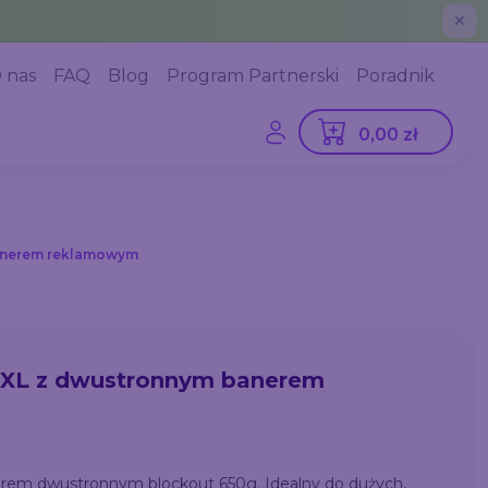
✕
 nas
FAQ
Blog
Program Partnerski
Poradnik
0,00 zł
banerem reklamowym
 XL z dwustronnym banerem
em dwustronnym blockout 650g. Idealny do dużych,