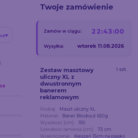
Twoje zamówienie
22:42:59
Zamów w ciągu:
icz
wtorek 11.08.2026
Wysyłka:
i
1 szt.
Zestaw masztowy
uliczny XL z
dwustronnym
.08
banerem
reklamowym
Rodzaj:
Maszt uliczny XL
Materiał:
Baner Blockout 650g
Wysokość [cm]:
150
Szerokość ramienia [cm]:
73 cm
Wykończenie:
Kieszeń 15cm na płasko