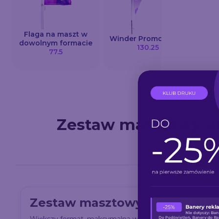
Flaga na maszt w
Bane
Winder Promo Łezka
dowolnym formacie
130.25
77.5
Zestaw masztowy u
Zestaw masztowy uliczny XL