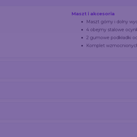
Maszt i akcesoria
Maszt górny i dolny wy
4 obejmy stalowe ocy
2 gumowe podkładki o
Komplet wzmocnionyc