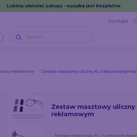
Lubimy ułatwiać zakupy - wysyłka jest bezpłatna.
Kontakt
O
anery Reklamowe
Zestaw masztowy uliczny XL z dwustronnym 
Zestaw masztowy uliczny
reklamowym
Zestaw masztowy XL z szerszym baner