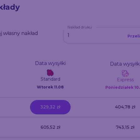
kłady
Nakład druku
j własny nakład
Przel
Data wysyłki
Data wysyłk
Standard
Express
Wtorek 11.08
Poniedziałek
10
329,32 zł
404,78 zł
605,52 zł
743,15 zł