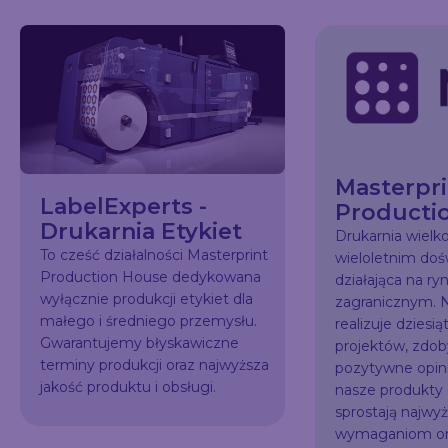
Masterpri
LabelExperts -
Producti
Drukarnia Etykiet
Drukarnia wiel
To cześć działalności Masterprint
wieloletnim do
Production House dedykowana
działająca na ry
wyłącznie produkcji etykiet dla
zagranicznym. N
małego i średniego przemysłu.
realizuje dziesią
Gwarantujemy błyskawiczne
projektów, zdo
terminy produkcji oraz najwyższa
pozytywne opini
jakość produktu i obsługi.
nasze produkty
sprostają najw
wymaganiom or