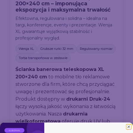
200×240 cm – imponująca
ekspozycja i maksymalna trwałość
Efektowna, regulowana i solidna – idealna na
targi, konferencje, eventy i prezentacje. Wersja
XL gwarantuje wyjątkową stabilność i
profesjonalny wygląd.
Wersja XL
Grubsze rurki 32 mm
Regulowany rozmiar
Torba transportowa w zestawie
Ścianka banerowa teleskopowa XL
200×240 cm
to mobilne tło reklamowe
stworzone dla firm, które chcą przyciągać
uwagę i prezentować się profesjonalnie.
Produkt dostępny w
drukarni Druk-24
łączy wysoką jakość wykonania z łatwością
użytkowania. Nasza
drukarnia
wielkoformatowa
oferuje druk UV lub
eco-solvent, zapewniający intensywne