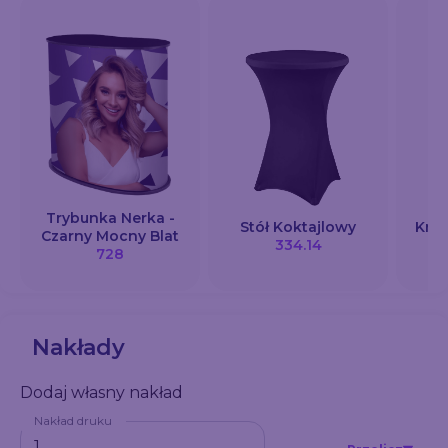
Trybunka Nerka -
Stół Koktajlowy
Krze
Czarny Mocny Blat
334.14
728
Nakłady
Dodaj własny nakład
Nakład druku