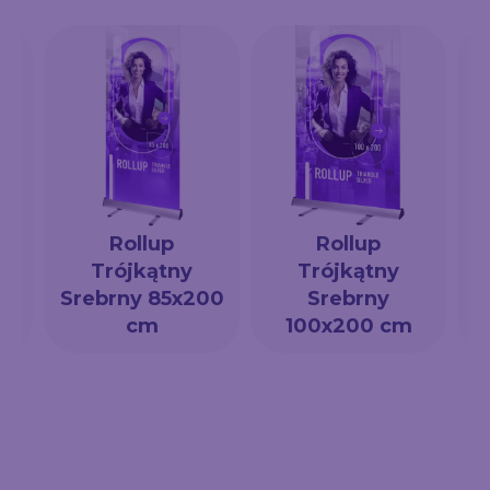
Rollup
Rollup
Trójkątny
Trójkątny
a
Srebrny 85x200
Srebrny
cm
100x200 cm