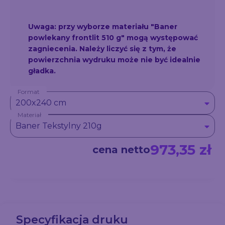
Uwaga: przy wyborze materiału "Baner
powlekany frontlit 510 g" mogą występować
zagniecenia. Należy liczyć się z tym, że
powierzchnia wydruku może nie być idealnie
gładka.
Format
Ścianka teleskopowa XL 200x240 cm – efektowna
200x240 cm
reklama, regulacja szerokości, solidna konstrukcja.
Materiał
Sprawdź na Druk-24!
Baner Tekstylny 210g
973,35 zł
cena netto
Specyfikacja druku