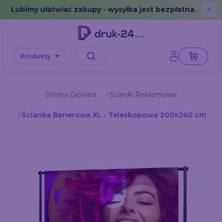
Error: No data in cache or invalid format
Lubimy ułatwiać zakupy - wysyłka jest bezpłatna.
✕
Produkty
Strona Główna
Ścianki Reklamowe
Ścianka Banerowa XL - Teleskopowa 200x240 cm