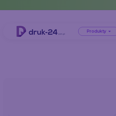
Error: No data in cache or invalid format
Produkty