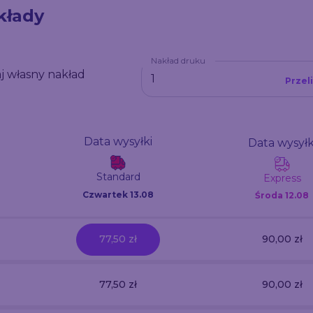
kłady
Nakład druku
j własny nakład
Przel
Data wysyłki
Data wysyłk
Standard
Express
Czwartek 13.08
Środa
12.08
77,50 zł
90,00 zł
77,50 zł
90,00 zł