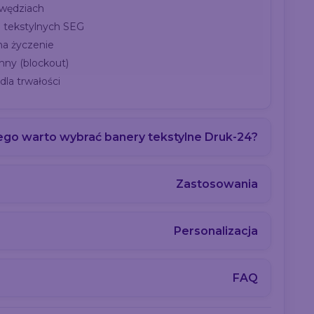
awędziach
 tekstylnych SEG
na życzenie
ny (blockout)
la trwałości
ego warto wybrać banery tekstylne Druk-24?
Zastosowania
Personalizacja
FAQ