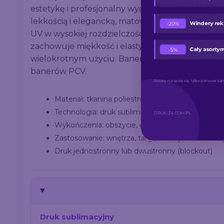
estetykę i profesjonalny wygląd. Wykonane z tkan
lekkością i elegancką, matową powierzchnią. D
UV w wysokiej rozdzielczości zapewnia nasycone k
zachowuje miękkość i elastyczność, a baner wy
wielokrotnym użyciu. Banery tekstylne stanowią 
banerów PCV.
Materiał: tkanina poliestrowa 210–260 g/m²
Technologia: druk sublimacyjny lub UV
Wykończenia: obszycie, oczka, tunele, rzepy, ke
Zastosowanie: wnętrza, targi, eventy, showroom
Druk jednostronny lub dwustronny (blockout)
Druk sublimacyjny