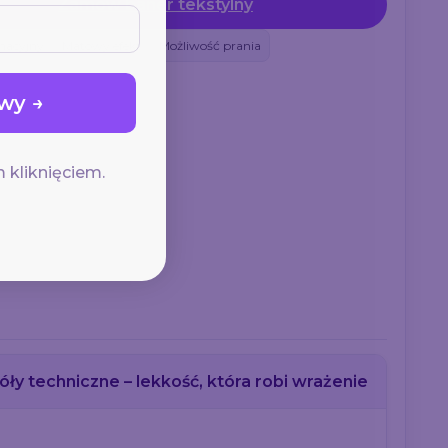
Zamów baner tekstylny
macyjny
Matowy efekt
Możliwość prania
wy →
 kliknięciem.
ły techniczne – lekkość, która robi wrażenie