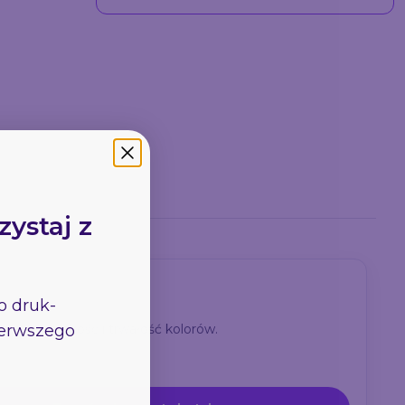
Monomeryczne
77.5
zystaj z
go
druk-
pierwszego
 wysoką jakość i trwałość kolorów.