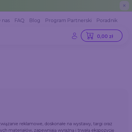
✕
 nas
FAQ
Blog
Program Partnerski
Poradnik
0,00 zł
ozwiązanie reklamowe, doskonałe na wystawy, targi oraz
h materiałów, zapewniają wyraźną i trwałą ekspozycję