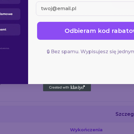
iny poliestrowej, wyróżniają się
ruk wielkoformatowy sublimacyjny lub
Druk subli
olory i ostrość detali. Materiał
gląda doskonale nawet po
Odbieram kod rabato
lekki, trwały zamiennik tradycyjnych
🔒 Bez spamu. Wypisujesz się jednym
der
y
Szczegó
Wykończenia