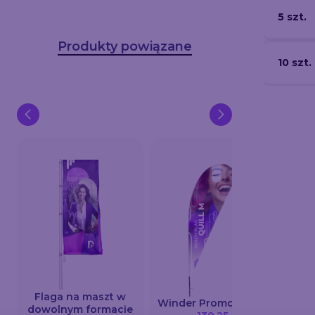
5 szt.
Produkty powiązane
10 szt.
Flaga na maszt w
Bane
Winder Promo Łezka
dowolnym formacie