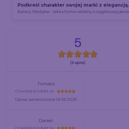
Podkreśl charakter swojej marki z elegancją.
Banery Tekstylne – lekka forma reklamy o wyjątkowej jakośc
5
(3 opinii)
Tomasz
Ocenił(a) produkt na
Opinia zamieszczona 14.06.2026
Daniel
Ocenił(a) produkt na