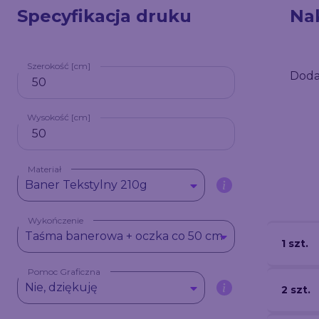
Specyfikacja druku
Na
Szerokość [cm]
Doda
Wysokość [cm]
Materiał
Baner Tekstylny 210g
Wykończenie
Taśma banerowa + oczka co 50 cm
1 szt.
Pomoc Graficzna
Nie, dziękuję
2 szt.