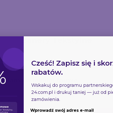
cm
557.98
171.95
820.05
Banery Tekstylne
Opis szczegółowy
Jak przygotować pliki
Cześć! Zapisz się i skor
rabatów.
reklama w lekkiej formie
Wskakuj do programu partnerskie
24.com.pl
i drukuj taniej — już od 
tawy i eventy – z drukiem przyjaznym środowisku, który zapewnia
zamówienia.
ąd
Druk ekologiczny
Wprowadź swój adres e-mail
anie dla firm, które stawiają na