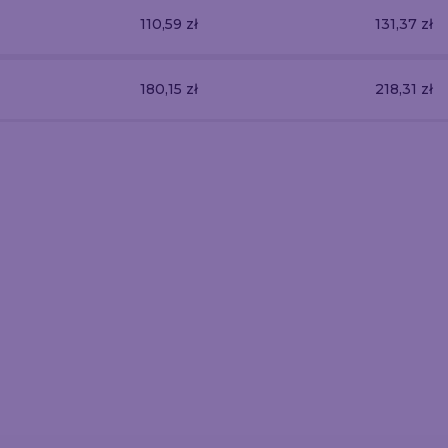
110,59 zł
131,37 zł
180,15 zł
218,31 zł
Ścianka Banerowa -
r z barierkami -
Rollup Classic
Teleskopowa 150x200
Chrom
cm