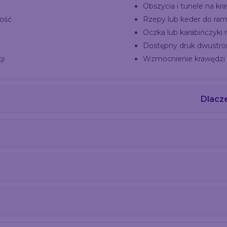
Obszycia i tunele na kr
zość
Rzepy lub keder do ram
Oczka lub karabińczyki 
Dostępny druk dwustron
ji
Wzmocnienie krawędzi d
Dlacz