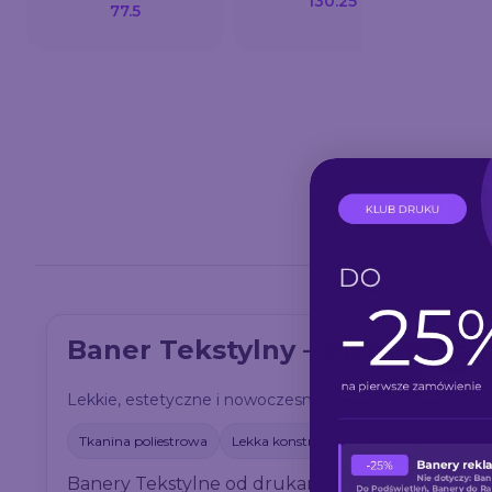
130.25
77.5
Baner Tekstylny – elegancka 
Lekkie, estetyczne i nowoczesne. Idealne na targi, wys
Tkanina poliestrowa
Lekka konstrukcja
Nowoczesny wygl
Banery Tekstylne od drukarni Druk-24 to rozwiąz