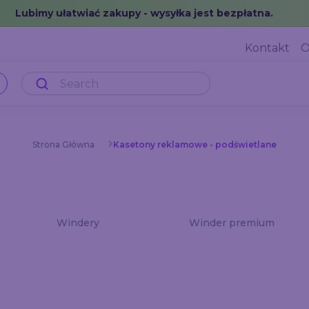
Lubimy ułatwiać zakupy - wysyłka jest bezpłatna.
Kontakt
O
Strona Główna
Kasetony reklamowe - podświetlane
Windery
Winder premium