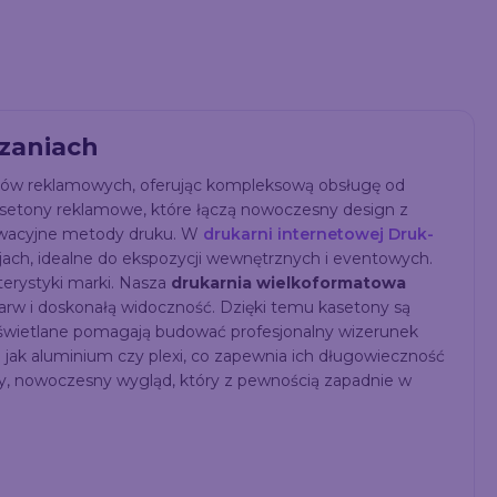
zaniach
etonów reklamowych, oferując kompleksową obsługę od
setony reklamowe, które łączą nowoczesny design z
nowacyjne metody druku. W
drukarni internetowej Druk-
jach, idealne do ekspozycji wewnętrznych i eventowych.
terystyki marki. Nasza
drukarnia wielkoformatowa
rw i doskonałą widoczność. Dzięki temu kasetony są
świetlane pomagają budować profesjonalny wizerunek
 jak aluminium czy plexi, co zapewnia ich długowieczność
y, nowoczesny wygląd, który z pewnością zapadnie w