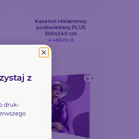
Kaseton reklamowy
podświetlany PLUS
300x240 cm
4 486,00 zł
zystaj z
go
druk-
pierwszego