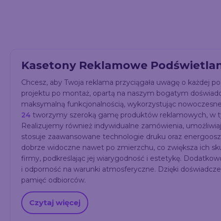
Kasetony Reklamowe Podświetlan
Chcesz, aby Twoja reklama przyciągała uwagę o każdej po
projektu po montaż, opartą na naszym bogatym doświadc
maksymalną funkcjonalnością, wykorzystując nowoczesne
24
tworzymy szeroką gamę produktów reklamowych, w
Realizujemy również indywidualne zamówienia, umożliwiają
stosuje zaawansowane technologie druku oraz energooszc
dobrze widoczne nawet po zmierzchu, co zwiększa ich s
firmy, podkreślając jej wiarygodność i estetykę. Dodatko
i odporność na warunki atmosferyczne. Dzięki doświadczen
pamięć odbiorców.
Czytaj więcej