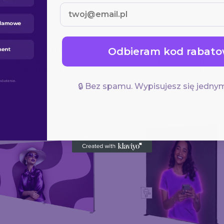
Odbieram kod rabato
Ścianka LED Lumix
Ścianka LED Lumix
200x250 cm
285x250 cm
4 312,00 zł
5 425,00 zł
🔒 Bez spamu. Wypisujesz się jednym