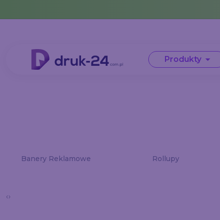
Error: No data in cache or invalid format
Produkty
Banery Reklamowe
Rollupy
‹
›