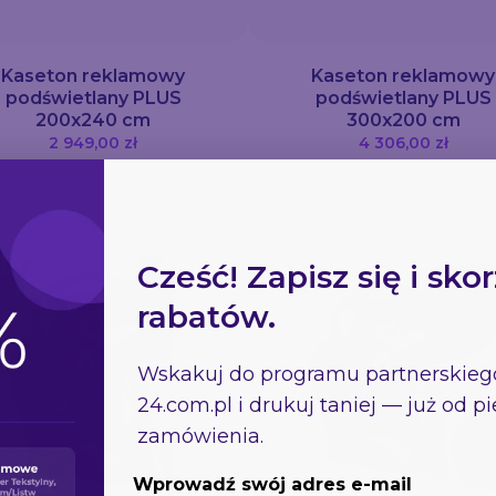
Kaseton reklamowy
Kaseton reklamowy
podświetlany PLUS
podświetlany PLUS
200x240 cm
300x200 cm
2 949,00 zł
4 306,00 zł
Cześć! Zapisz się i skor
rabatów.
Wskakuj do programu partnerskie
24.com.pl
i drukuj taniej — już od 
zamówienia.
Wprowadź swój adres e-mail