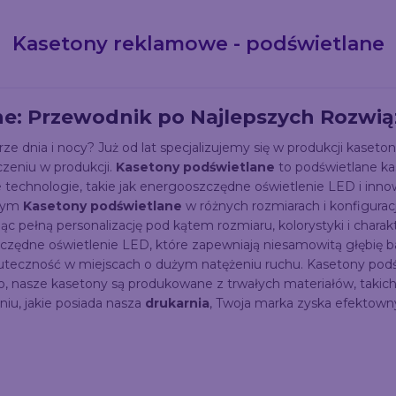
Kasetony reklamowe - podświetlane
e: Przewodnik po Najlepszych Rozwią
rze dnia i nocy? Już od lat specjalizujemy się w produkcji kas
zeniu w produkcji.
Kasetony podświetlane
to podświetlane ka
 technologie, takie jak energooszczędne oświetlenie LED i in
 tym
Kasetony podświetlane
w różnych rozmiarach i konfigurac
c pełną personalizację pod kątem rozmiaru, kolorystyki i charak
zędne oświetlenie LED, które zapewniają niesamowitą głębię ba
kuteczność w miejscach o dużym natężeniu ruchu. Kasetony pod
wo, nasze kasetony są produkowane z trwałych materiałów, takich
iu, jakie posiada nasza
drukarnia
, Twoja marka zyska efektown