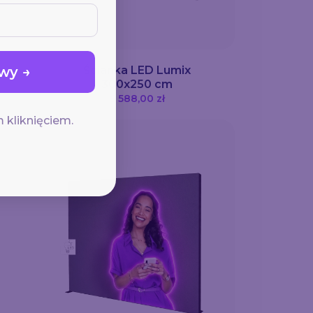
wy →
Ścianka LED Lumix
300x250 cm
5 588,00 zł
 kliknięciem.