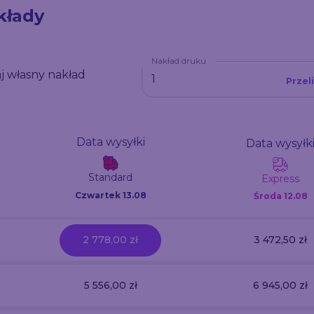
kłady
Nakład druku
j własny nakład
Przel
Data wysyłki
Data wysyłk
Standard
Express
Czwartek 13.08
Środa
12.08
2 778,00 zł
3 472,50 zł
5 556,00 zł
6 945,00 zł