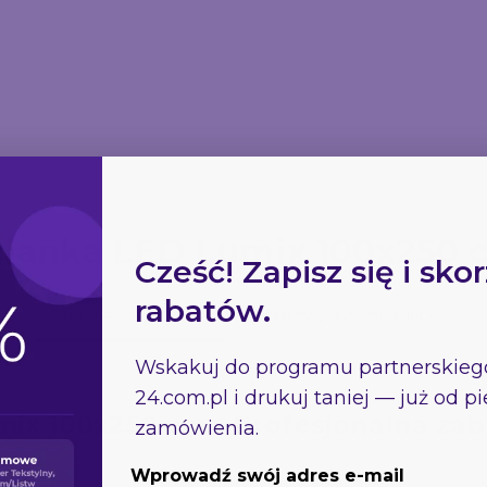
Stojak na ul
esło Koktajlowe
Pufa reklamowa owal
Boston
251.82
271.49
372.96
cianka LED Lumix 100x250 
Cześć! Zapisz się i skor
rabatów.
Opis szczegółowy
Jak przygotować plik?
Wskakuj do programu partnerskie
24.com.pl
i drukuj taniej — już od 
mix 100x250 cm - Profesjonalna za
zamówienia.
Wprowadź swój adres e-mail