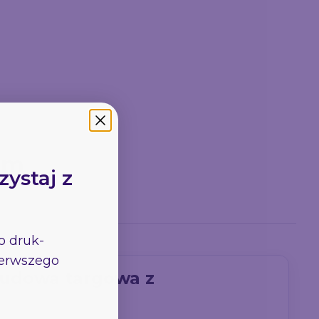
otki
Stojak na Info/Menu
Katalog Szyty
311.64
93.6
cm
zystaj z
go
druk-
pierwszego
budowa targowa z