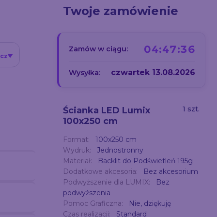
Twoje zamówienie
04:47:35
Zamów w ciągu:
icz
czwartek 13.08.2026
Wysyłka:
i
1 szt.
Ścianka LED Lumix
100x250 cm
Format:
100x250 cm
Wydruk:
Jednostronny
Materiał:
Backlit do Podświetleń 195g
Dodatkowe akcesoria:
Bez akcesorium
Podwyższenie dla LUMIX:
Bez
podwyższenia
Pomoc Graficzna:
Nie, dziękuję
Czas realizacji:
Standard