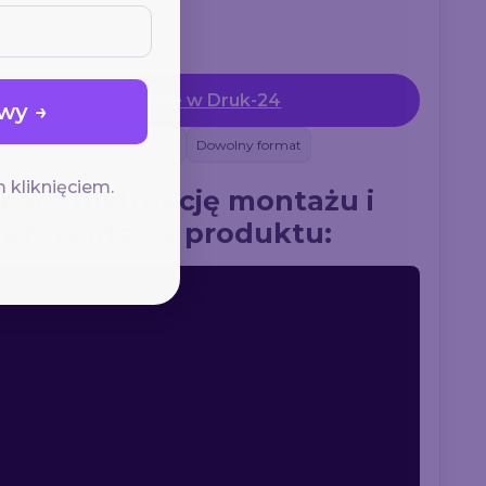
Zamów online w Druk-24
wy →
izacja
Projekt na życzenie
Dowolny format
 kliknięciem.
bacz instrukcję montażu i
prezentację produktu: