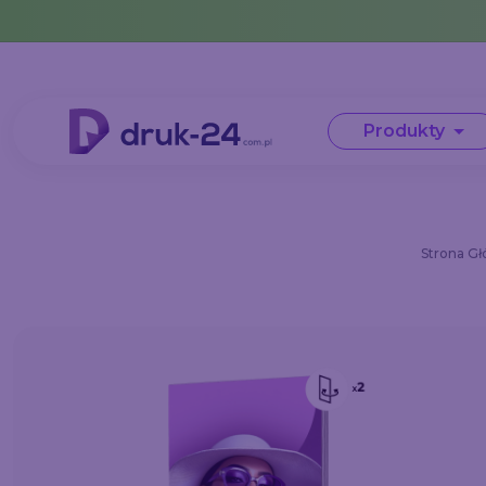
Error: No data in cache or invalid format
Produkty
Strona G