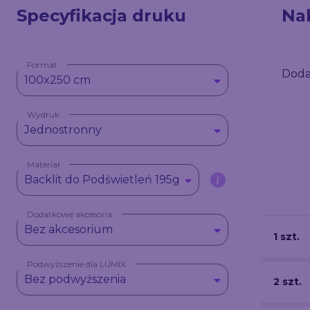
Specyfikacja druku
Na
Format
Doda
100x250 cm
Wydruk
Jednostronny
Materiał
Backlit do Podświetleń 195g
Dodatkowe akcesoria
Bez akcesorium
1 szt.
Podwyższenie dla LUMIX
Bez podwyższenia
2 szt.