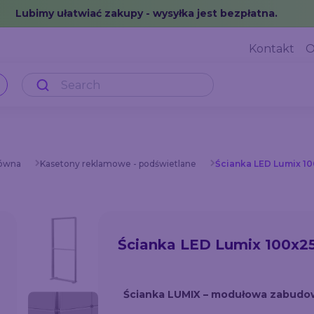
Lubimy ułatwiać zakupy - wysyłka jest bezpłatna.
Kontakt
O
łówna
Kasetony reklamowe - podświetlane
Ścianka LED Lumix 1
Ścianka LED Lumix 100x2
Ścianka LUMIX – modułowa zabudow