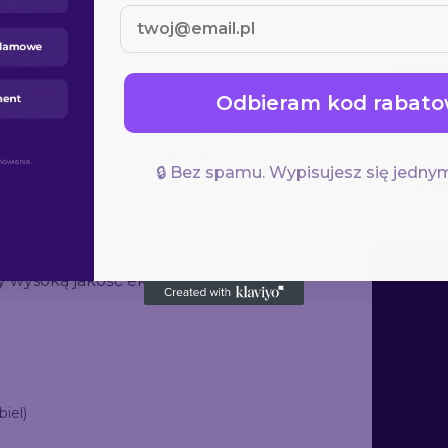
ej strony.
rzędzi
Druk backlight SEG
ce elegancki wygląd na targach bez
Odbieram kod rabato
 100x250 cm to nowoczesne
ED z modułową konstrukcją — gotowe
Szybka real
zi. Ścianka wyróżnia się solidnym
🔒 Bez spamu. Wypisujesz się jednym
Zo
y wygląd i łatwy montaż. System Lumix
eraturze barwowej 6500K, które
ierzchni grafiki. Dzięki żywotności
 parametrowi technicznemu, jakim jest
wysoką jakość ekspozycji z niskimi
iel)