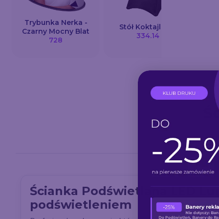
Trybunka Nerka -
Stół Koktajlowy
Krz
Czarny Mocny Blat
334.14
728
Ś
Ścianka Podświetlana LED Lu
podświetleniem