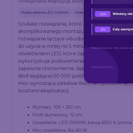
Profesjonalna ekspozycja, która przyciąga uwagę z każd
Podświetlenie LED OSRAM
Modułowa konstrukcja
Bez na
Szukasz rozwiązania, które zapewni Twojej mar
skomplikowanego montażu? Ścianka LED Lumix
rozwiązanie łączące wbudowane oświetlenie L
do użycia w mniej niż 5 minut, bez użycia narzęd
oświetleniem LED, które zapewnia profesjonaln
wykorzystuje podświetlenie LED OSRAM o temp
zapewnia równomierne, białe światło na całej pow
diod sięgającej 50 000 godzin oraz kluczowemu
moc wynosząca zaledwie 84W, ten produkt łączy 
kosztami eksploatacji.
Wymiary: 100 × 250 cm
Profil aluminiowy: 12 cm
Oświetlenie: LED OSRAM, barwa 6500 K (zimna b
Moc oświetlenia: 84–90 W