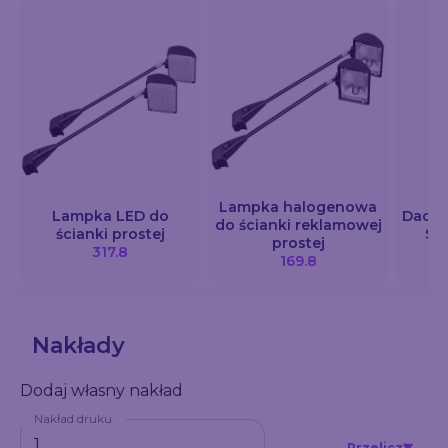
Lampka halogenowa
Lampka LED do
Dach 
do ścianki reklamowej
ścianki prostej
SE
prostej
317.8
169.8
Nakłady
Dodaj własny nakład
Nakład druku
Przelicz