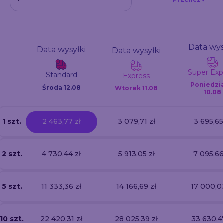
Data wys
Data wysyłki
Data wysyłki
Super Exp
Standard
Express
Poniedzi
Środa 12.08
Wtorek
11.08
10.08
1 szt.
2 463,77 zł
3 079,71 zł
3 695,65
2 szt.
4 730,44 zł
5 913,05 zł
7 095,66
5 szt.
11 333,36 zł
14 166,69 zł
17 000,0
10 szt.
22 420,31 zł
28 025,39 zł
33 630,47