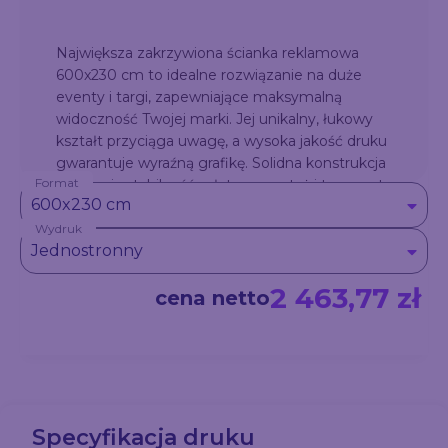
Największa zakrzywiona ścianka reklamowa
600x230 cm to idealne rozwiązanie na duże
eventy i targi, zapewniające maksymalną
widoczność Twojej marki. Jej unikalny, łukowy
kształt przyciąga uwagę, a wysoka jakość druku
gwarantuje wyraźną grafikę. Solidna konstrukcja
Format
zapewnia stabilność, a łatwy montaż i transport
600x230 cm
ułatwiają użytkowanie. Sprawdź ofertę Druk-24!
Wydruk
Jednostronny
2 463,77 zł
cena netto
Specyfikacja druku