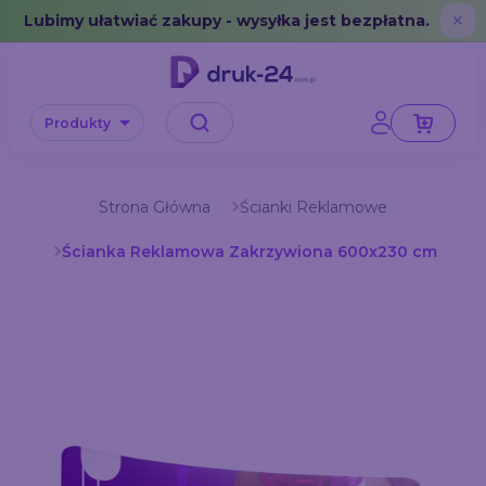
Error: No data in cache or invalid format
Lubimy ułatwiać zakupy - wysyłka jest bezpłatna.
✕
Produkty
Strona Główna
Ścianki Reklamowe
Ścianka Reklamowa Zakrzywiona 600x230 cm