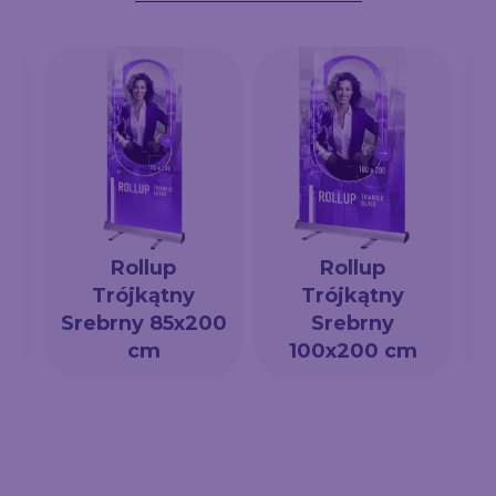
Rollup
Rollup
Trójkątny
Trójkątny
a
Srebrny 85x200
Srebrny
cm
100x200 cm