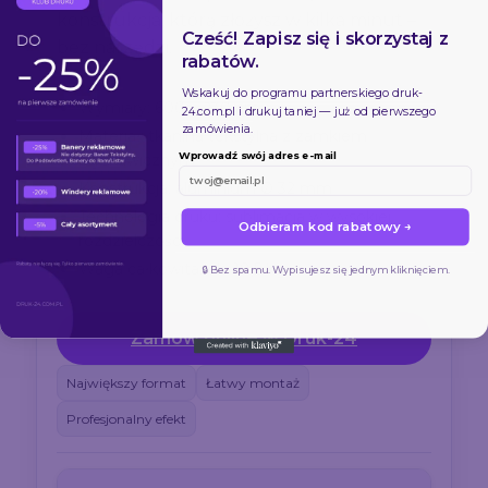
konstrukcja, którą złożysz w kilka minut –
Cześć! Zapisz się i skorzystaj z
bez narzędzi.
rabatów.
Wskakuj do programu partnerskiego
druk-
Wymiary: 600 × 230 cm
24.com.pl
i drukuj taniej — już od pierwszego
zamówienia.
Materiał: tkanina tekstylna z zamkiem
Wprowadź swój adres e-mail
błyskawicznym
Konstrukcja: aluminium Ø 32 mm
Technologia druku: sublimacja w wysokiej
Odbieram kod rabatowy →
rozdzielczości
Waga całkowita: ok. 18,5 kg
🔒 Bez spamu. Wypisujesz się jednym kliknięciem.
Zamów online w Druk-24
Największy format
Łatwy montaż
Profesjonalny efekt