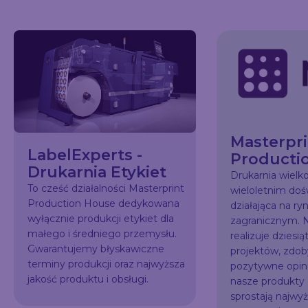
Masterpri
LabelExperts -
Producti
Drukarnia Etykiet
Drukarnia wiel
To cześć działalności Masterprint
wieloletnim do
Production House dedykowana
działająca na ry
wyłącznie produkcji etykiet dla
zagranicznym. N
małego i średniego przemysłu.
realizuje dziesią
Gwarantujemy błyskawiczne
projektów, zdo
terminy produkcji oraz najwyższa
pozytywne opini
jakość produktu i obsługi.
nasze produkty
sprostają najw