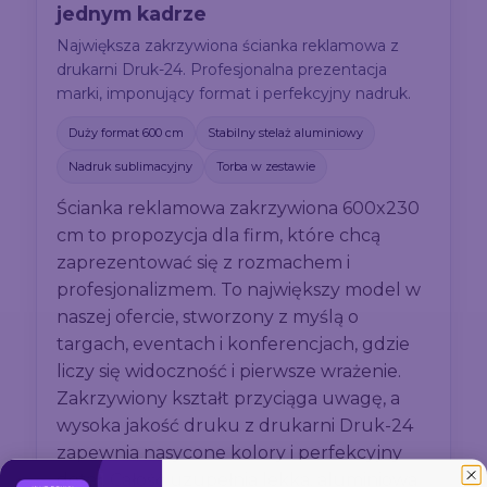
jednym kadrze
Największa zakrzywiona ścianka reklamowa z
drukarni Druk-24. Profesjonalna prezentacja
marki, imponujący format i perfekcyjny nadruk.
Duży format 600 cm
Stabilny stelaż aluminiowy
Nadruk sublimacyjny
Torba w zestawie
Ścianka reklamowa zakrzywiona 600x230
cm to propozycja dla firm, które chcą
zaprezentować się z rozmachem i
profesjonalizmem. To największy model w
naszej ofercie, stworzony z myślą o
targach, eventach i konferencjach, gdzie
liczy się widoczność i pierwsze wrażenie.
Zakrzywiony kształt przyciąga uwagę, a
wysoka jakość druku z drukarni Druk-24
zapewnia nasycone kolory i perfekcyjny
detal. Całość uzupełnia lekka, aluminiowa