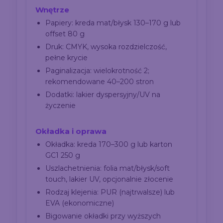
Wnętrze
Papiery: kreda mat/błysk 130–170 g lub
offset 80 g
Druk: CMYK, wysoka rozdzielczość,
pełne krycie
Paginalizacja: wielokrotność 2;
rekomendowane 40–200 stron
Dodatki: lakier dyspersyjny/UV na
życzenie
Okładka i oprawa
Okładka: kreda 170–300 g lub karton
GC1 250 g
Uszlachetnienia: folia mat/błysk/soft
touch, lakier UV, opcjonalnie złocenie
Rodzaj klejenia: PUR (najtrwalsze) lub
EVA (ekonomiczne)
Bigowanie okładki przy wyższych