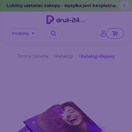
Error: No data in cache or invalid format
Lubimy ułatwiać zakupy - wysyłka jest bezpłatna.
✕
Produkty
Strona Główna
Katalogi
Katalog Klejony