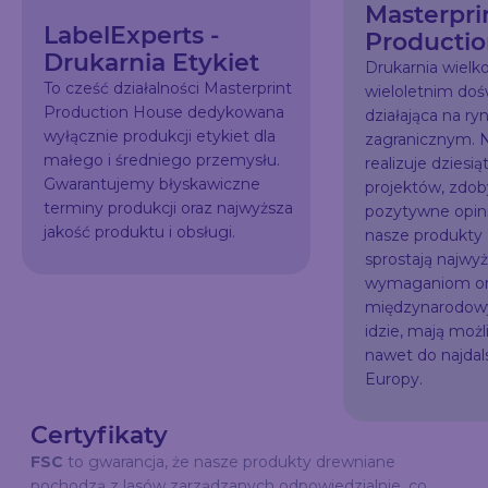
Masterpri
LabelExperts -
Producti
Drukarnia Etykiet
Drukarnia wiel
To cześć działalności Masterprint
wieloletnim do
Production House dedykowana
działająca na ry
wyłącznie produkcji etykiet dla
zagranicznym. N
małego i średniego przemysłu.
realizuje dziesią
Gwarantujemy błyskawiczne
projektów, zdo
terminy produkcji oraz najwyższa
pozytywne opini
jakość produktu i obsługi.
nasze produkty
sprostają najw
wymaganiom or
międzynarodowy
idzie, mają możl
nawet do najda
Europy.
Certyfikaty
FSC
to gwarancja, że nasze produkty drewniane
pochodzą z lasów zarządzanych odpowiedzialnie, co