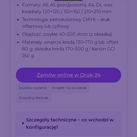
Formaty: A6, A5 (pion/poziom), A4, DL oraz
kwadraty 120×120 / 150×150 / 210×210 mm
Technologia: pełnokolorowy CMYK – druk
offsetowy lub cyfrowy
Objętość: zwykle 40–200 stron (z okładką)
Materiały: wnętrze kreda 130–170 g lub offset
80 g; okładka kreda 170–300 g / karton GC1
250 g
Zamów online w Druk-24
Szybka wycena
Projekt na życzenie
Dowolny format
Szczegóły techniczne – co wchodzi w
konfigurację?