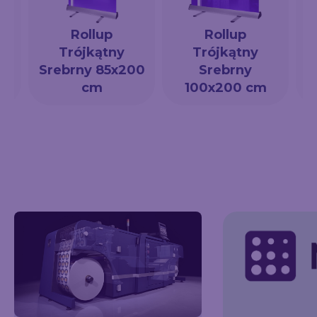
Rollup
Rollup
Trójkątny
Trójkątny
a
Srebrny 85x200
Srebrny
cm
100x200 cm