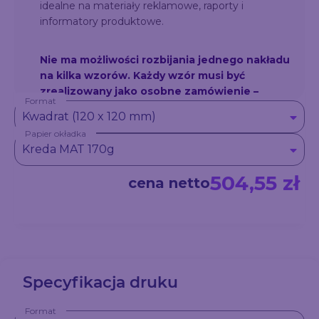
idealne na materiały reklamowe, raporty i
informatory produktowe.
Nie ma możliwości rozbijania jednego nakładu
na kilka wzorów. Każdy wzór musi być
zrealizowany jako osobne zamówienie –
Format
niezależnie od ilości sztuk.
Kwadrat (120 x 120 mm)
Przykład: Jeśli chcesz zamówić łącznie 100
Papier okładka
sztuk w dwóch różnych wzorach (np. 50 sztuk
Kreda MAT 170g
z wzorem A i 50 sztuk z wzorem B), należy
złożyć dwa oddzielne zamówienia – każde po
504,55 zł
cena netto
50 sztuk.
Specyfikacja druku
Format