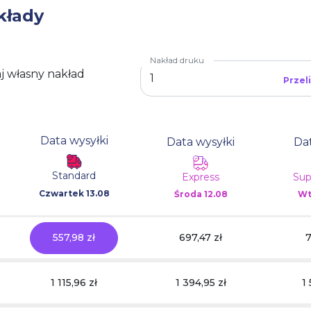
kłady
Nakład druku
j własny nakład
Przel
Data wysyłki
Data wysyłki
Dat
Standard
Express
Sup
Czwartek 13.08
Środa
12.08
Wt
557,98 zł
697,47 zł
7
1 115,96 zł
1 394,95 zł
1