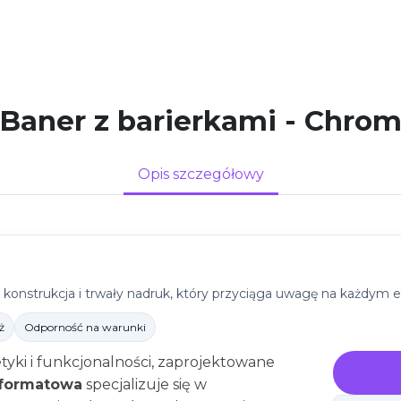
Baner z barierkami - Chro
Opis szczegółowy
Cześć! Zapisz się i skor
rabatów.
 konstrukcja i trwały nadruk, który przyciąga uwagę na każdym e
Wskakuj do programu partnerskie
24.com.pl
i drukuj taniej — już od 
ż
Odporność na warunki
zamówienia.
tyki i funkcjonalności, zaprojektowane
oformatowa
specjalizuje się w
Wprowadź swój adres e-mail