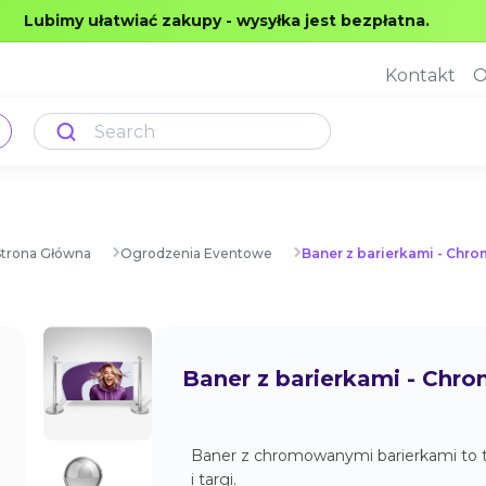
Lubimy ułatwiać zakupy - wysyłka jest bezpłatna.
Kontakt
O
Strona Główna
Ogrodzenia Eventowe
Baner z barierkami - Chro
Baner z barierkami - Chr
Baner z chromowanymi barierkami to t
i targi.