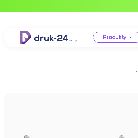
Error: No data in cache or invalid format
Produkty