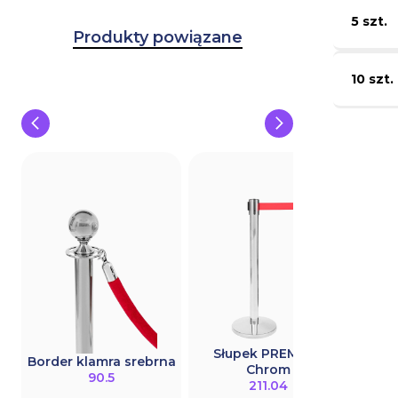
5 szt.
Produkty powiązane
10 szt.
Słupek PREMIUM
Ramk
Border klamra srebrna
Chrom
90.5
211.04