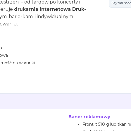
estrzeni – od targów po koncerty i
Szybki mo
feruje
drukarnia internetowa Druk-
ymi barierkami i indywidualnym
kowaniu.
Odbieram kod rabato
u
🔒 Bez spamu. Wypisujesz się jednym
rowa
orność na warunki
Baner reklamowy
u
Frontlit 510 g lub tkani