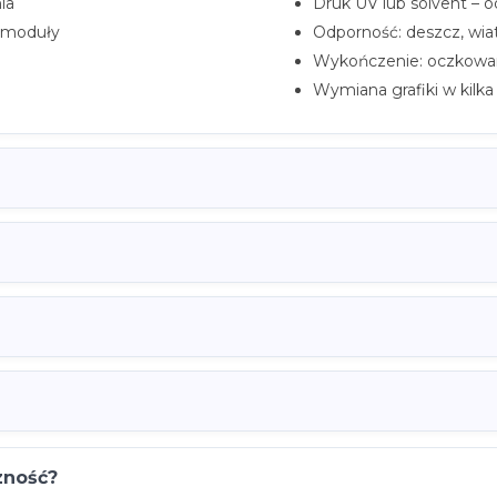
ia
Druk UV lub solvent – 
w moduły
Odporność: deszcz, wiat
Wykończenie: oczkowan
Wymiana grafiki w kilka
zność?