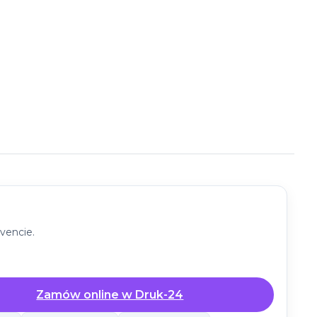
m
zystaj z
vencie.
go
druk-
pierwszego
Zamów online w Druk-24