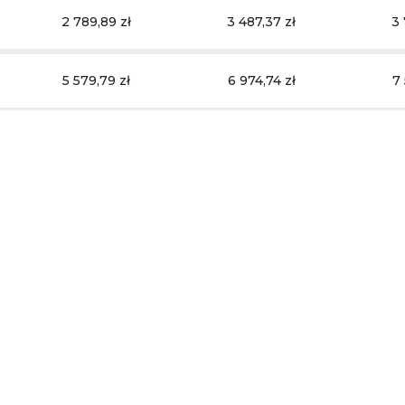
2 789,89 zł
3 487,37 zł
3 
5 579,79 zł
6 974,74 zł
7 
a A4 do Słupka
Głowica Zamienna
Głowica Naśc
PREMIUM
69.29
124.52
186.89