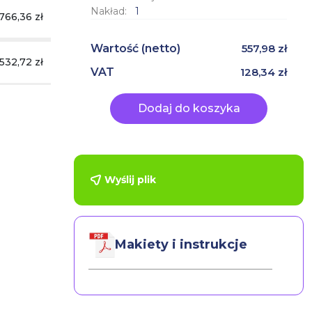
Nakład:
1
766,36 zł
Wartość
(netto)
557,98 zł
532,72 zł
VAT
128,34 zł
Dodaj do koszyka
Wyślij plik
Makiety i instrukcje
Baner reklamowy z
Rollup Trójkątny
ienna
zestawem
Srebrny 85x200 cm
montażowym
177.35
95.66