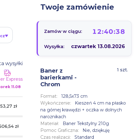
Twoje zamówienie
12:40:37
Zamów w ciągu:
icz
czwartek 13.08.2026
Wysyłka:
a wysyłki
1 szt.
Baner z
barierkami -
er Express
Chrom
orek
11.08
Format:
128,5x73 cm
Wykończenie:
Kieszeń 4 cm na płasko
53,27 zł
na górnej krawędzi + oczka w dolnych
narożnikach
Materiał:
Baner Tekstylny 210g
 506,54 zł
Pomoc Graficzna:
Nie, dziękuję
Czas realizacji:
Standard