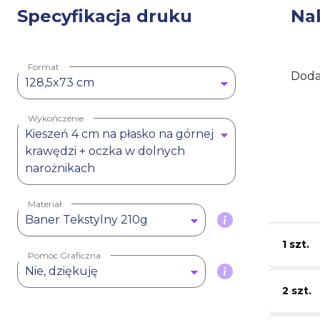
Specyfikacja druku
Na
Format
Doda
128,5x73 cm
Wykończenie
Kieszeń 4 cm na płasko na górnej
krawędzi + oczka w dolnych
narożnikach
Materiał
Baner Tekstylny 210g
1 szt.
Pomoc Graficzna
Nie, dziękuję
2 szt.