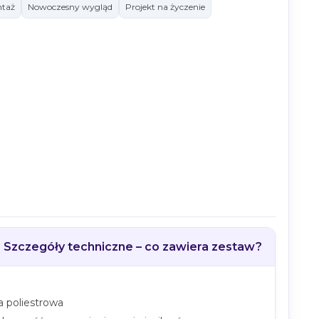
ntaż
Nowoczesny wygląd
Projekt na życzenie
wy →
 kliknięciem.
Szczegóły techniczne – co zawiera zestaw?
na poliestrowa