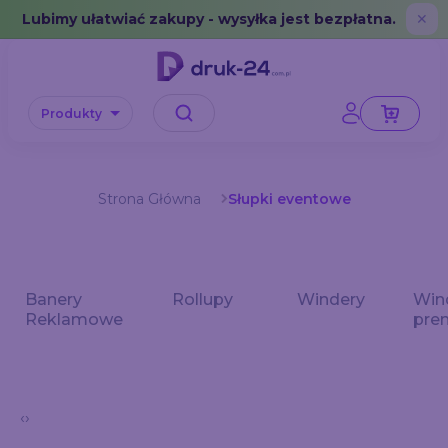
Error: No data in cache or invalid format
Lubimy ułatwiać zakupy - wysyłka jest bezpłatna.
✕
Produkty
Strona Główna
Słupki eventowe
Banery
Rollupy
Windery
Win
we
Reklamowe
pre
‹
›