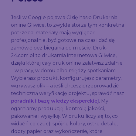
Jeśli w Google pojawia Ci się hasło Drukarnia
online Gliwice, to zwykle stoi za tym konkretna
potrzeba: materiały mają wyglądać
profesjonalnie, być gotowe na czas i dać się
zamówić bez biegania po mieście. Druk-
24.com.pl to drukarnia internetowa Gliwice,
dzięki której cały druk online załatwisz zdalnie
– w pracy, w domu albo między spotkaniami.
Wybierasz produkt, konfigurujesz parametry,
wgrywasz plik – a jeśli chcesz przeprowadzić
techniczną weryfikację projektu, sprawdź nasz
poradnik i bazę wiedzy eksperckiej
. My
ogarniamy produkcję, kontrolą jakości,
pakowanie i wysyłkę. W druku liczy się to, co
widać (i co czuć): spójne kolory, ostre detale,
dobry papier oraz wykończenie, które