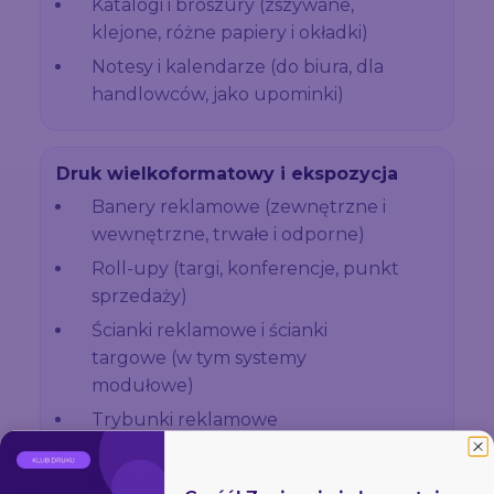
Katalogi i broszury (zszywane,
klejone, różne papiery i okładki)
Notesy i kalendarze (do biura, dla
handlowców, jako upominki)
Druk wielkoformatowy i ekspozycja
Banery reklamowe (zewnętrzne i
wewnętrzne, trwałe i odporne)
Roll-upy (targi, konferencje, punkt
sprzedaży)
Ścianki reklamowe i ścianki
targowe (w tym systemy
modułowe)
Trybunki reklamowe
Windery / flagi reklamowe
(widoczność z daleka, mobilna