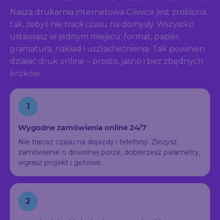
Nasza drukarnia internetowa Gliwice jest zrobiona
tak, żebyś nie tracił czasu na domysły. Wszystko
ustawiasz w jednym miejscu: format, papier,
gramatura, nakład i uszlachetnienia. Tak powinien
działać druk online – prosto, jasno i bez zbędnych
kroków.
1
Wygodne zamówienia online 24/7
Nie tracisz czasu na dojazdy i telefony. Złożysz
zamówienie o dowolnej porze, dobierzesz parametry,
wgrasz projekt i gotowe.
2