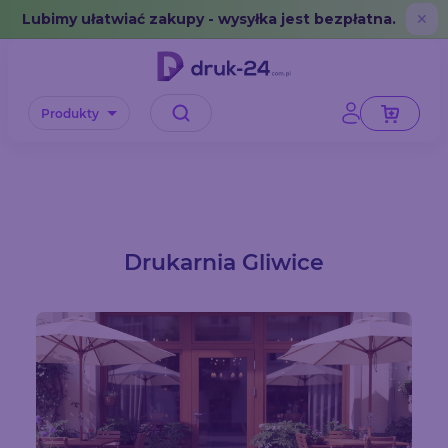
Error: No data in cache or invalid format
Lubimy ułatwiać zakupy - wysyłka jest bezpłatna.
✕
Produkty
Drukarnia Gliwice