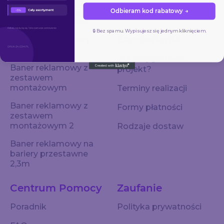
Baner reklamowy w
Odbieram kod rabatowy →
gotowym formacie
🔒 Bez spamu. Wypisujesz się jednym kliknięciem.
Zamówienia
Dwustronne Banery
Reklamowe
Jak przygotować
Baner reklamowy z
projekt?
zestawem
montażowym
Terminy realizacji
Baner reklamowy z
Formy płatności
zestawem
montażowym 2
Rodzaje dostaw
Baner reklamowy na
bariery przestawne
2,3m
Centrum Pomocy
Zaufanie
Poradnik
Polityka prywatności