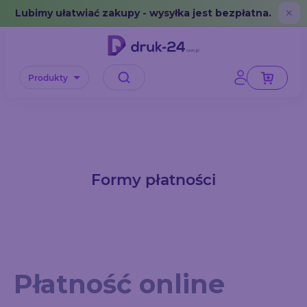
Error: No data in cache or invalid format
Lubimy ułatwiać zakupy - wysyłka jest bezpłatna.
✕
Produkty
Formy płatności
Płatność online