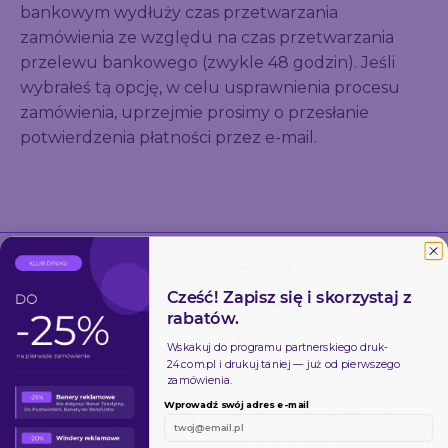
bankowym wydłuży czas przetwarzania
zamówienia ze względu na czas przetwarzania
przelewu bankowego (zwykle 48 godzin). Jeśli
wybrałeś tą opcję, w celu usprawnienia procesu
zamówienia, uprzejmie prosimy o przesłanie
potwierdzenia płatności przez e-mail.
Produkty
O nas
Cześć! Zapisz się i skorzystaj z
Firma
Wielkoformatowe
rabatów.
banery reklamowe
Regulamin
Wskakuj do programu partnerskiego
druk-
Baner reklamowy
24.com.pl
i drukuj taniej — już od pierwszego
Jak dojechać
siatkowy mesh
zamówienia.
Wprowadź swój adres e-mail
Regulamin Programu
Banery reklamowe na
wymiar
Partnerskiego