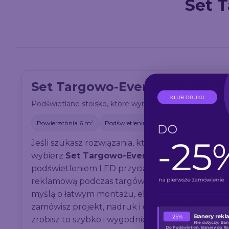
Set 
Set Targowo-Eventowy LED ST
Podświetlane stoisko, które wyróżnia się w każdym oto
Powierzchnia 6 m²
Podświetlenie LED
Wymienne wydruk
Jeśli szukasz rozwiązania, które sprawi, że Twoj
wybierz
Set Targowo-Eventowy LED STE2 6 
podświetleniem LED przyciąga uwagę i pozwala
reklamową podczas targów, konferencji i event
myślą o łatwym montażu, eleganckim wyglądzie 
zamówisz projekt, nadruk i całość konstrukcji. 
zrobisz to szybko i wygodnie online.