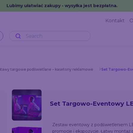
Lubimy ułatwiać zakupy - wysyłka jest bezpłatna.
Kontakt
O
tawy targowe podświetlane – kasetony reklamowe
Set Targowo-Ev
Set Targowo-Eventowy L
Zestaw eventowy z podświetleniem LE
promocje i ekspozycje. Łatwy montaż 