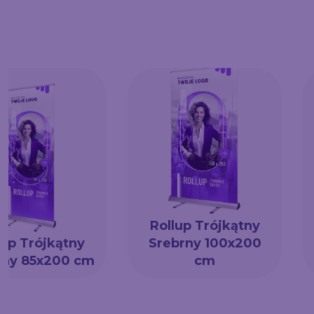
Rollup Trójkątny
lup Trójkątny
Srebrny 100x200
rny 85x200 cm
cm