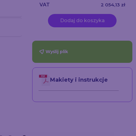
VAT
2 054,13 zł
Dodaj do koszyka
Wyślij plik
Stojak na ulotki
dana
Stojak na Info/Menu
Columbia
311.64
520.13
Makiety i instrukcje