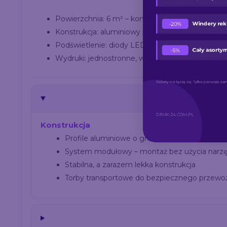
Powierzchnia: 6 m² – kompaktowe, a efektowne 
Konstrukcja: aluminiowy profil 10 cm, lekki i stabi
Podświetlenie: diody LED o mocy 2,8W, 24V, św
Wydruki: jednostronne, wymienne, druk sublimac
Konstrukcja
Profile aluminiowe o grubości 10 cm
System modułowy – montaż bez użycia narzę
Stabilna, a zarazem lekka konstrukcja
Torby transportowe do bezpiecznego przewo