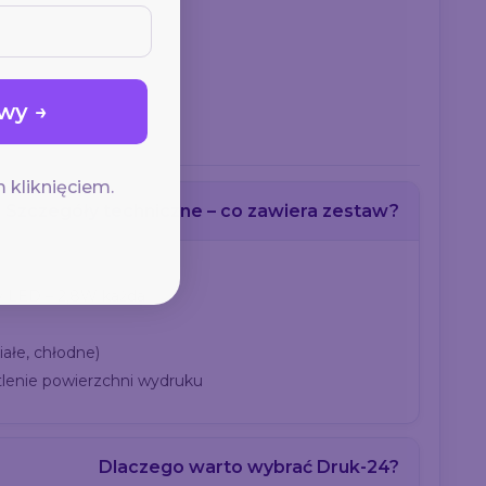
wy →
 kliknięciem.
Szczegóły techniczne – co zawiera zestaw?
 LED – 2,8W każda
iałe, chłodne)
enie powierzchni wydruku
Dlaczego warto wybrać Druk-24?