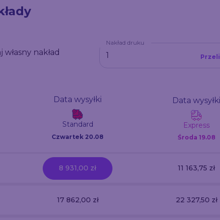
kłady
Nakład druku
j własny nakład
Przel
Data wysyłki
Data wysyłk
Standard
Express
Czwartek 20.08
Środa
19.08
8 931,00 zł
11 163,75 zł
17 862,00 zł
22 327,50 zł