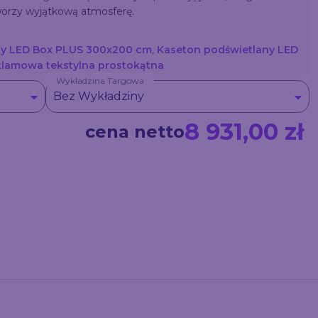
tworzy wyjątkową atmosferę.
ny LED Box PLUS 300x200 cm
,
Kaseton podświetlany LED
klamowa tekstylna prostokątna
Wykładzina Targowa
Bez Wykładziny
8 931,00 zł
cena netto