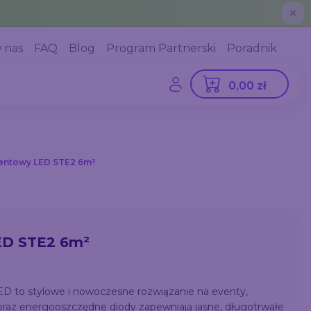
✕
 nas
FAQ
Blog
Program Partnerski
Poradnik
0,00 zł
entowy LED STE2 6m²
ED STE2 6m²
D to stylowe i nowoczesne rozwiązanie na eventy,
oraz energooszczędne diody zapewniają jasne, długotrwałe