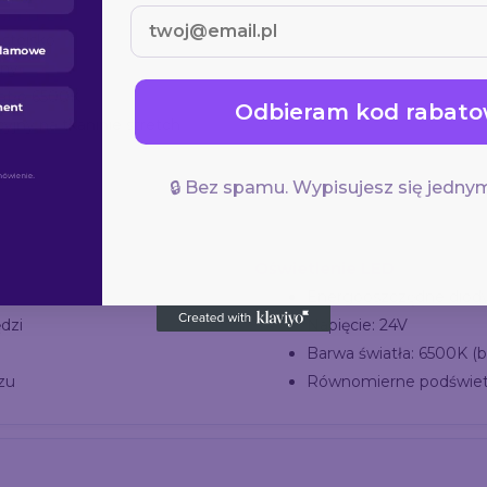
stoisko
lny
iatło 6500K
Odbieram kod rabato
yjny na tkaninie stretch
🔒 Bez spamu. Wypisujesz się jednym
Oświetlenie LED
Energooszczędne diody
dzi
Napięcie: 24V
Barwa światła: 6500K (b
zu
Równomierne podświetl