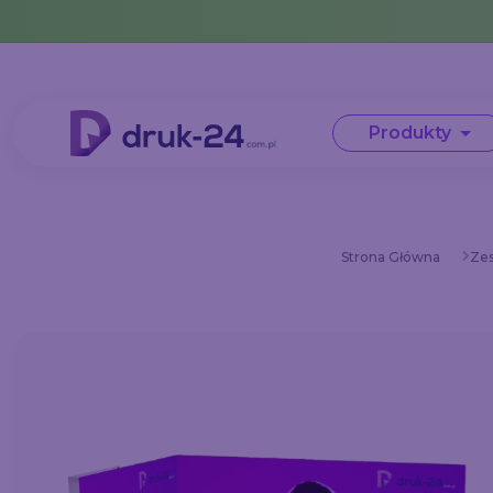
Error: No data in cache or invalid format
Produkty
Strona Główna
Zes