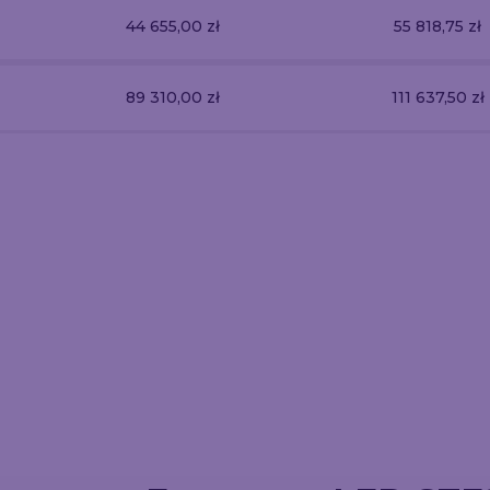
44 655,00 zł
55 818,75 zł
89 310,00 zł
111 637,50 zł
ytówki Multiloft
Katalog Szyty
Ulotka Skła
112
93.6
9.89