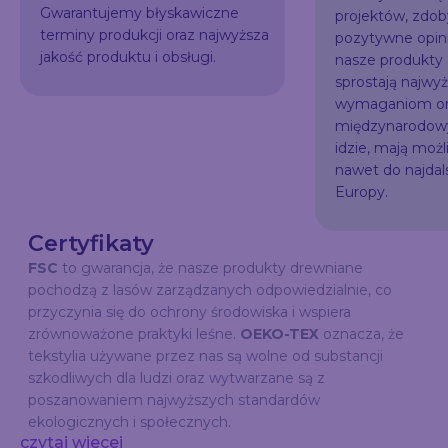
Gwarantujemy błyskawiczne
projektów, zdo
terminy produkcji oraz najwyższa
pozytywne opini
jakość produktu i obsługi.
nasze produkty
sprostają najw
wymaganiom or
międzynarodowy
idzie, mają możl
nawet do najda
Europy.
Certyfikaty
FSC
to gwarancja, że nasze produkty drewniane
pochodzą z lasów zarządzanych odpowiedzialnie, co
przyczynia się do ochrony środowiska i wspiera
zrównoważone praktyki leśne.
OEKO-TEX
oznacza, że
tekstylia używane przez nas są wolne od substancji
szkodliwych dla ludzi oraz wytwarzane są z
poszanowaniem najwyższych standardów
ekologicznych i społecznych.
czytaj wiecej