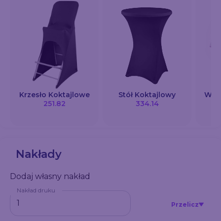
Krzesło Koktajlowe
Stół Koktajlowy
Wizy
251.82
334.14
Nakłady
Dodaj własny nakład
Nakład druku
Przelicz