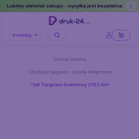
Error: No data in cache or invalid format
Lubimy ułatwiać zakupy - wysyłka jest bezpłatna.
✕
Produkty
Strona Główna
Zestawy targowe - ścianki reklamowe
Set Targowo-Eventowy STE3 6m²