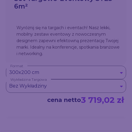
6m²
Wyróżnij się na targach i eventach! Nasz lekki,
mobilny zestaw eventowy z nowoczesnym
designem zapewni efektowną prezentację Twojej
marki. Idealny na konferencje, spotkania branżowe
i networking.
Format
Zestaw zawiera:
Ścianka reklamowa prosta
300x200 cm
300x230 cm
,
Ścianka reklamowa prosta
Wykładzina Targowa
300x230 cm x2
,
Trybunka reklamowa tekstylna
Bez Wykładziny
prostokątna
3 719,02 zł
cena netto