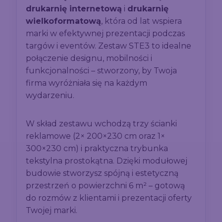
drukarnię internetową
i
drukarnię
wielkoformatową
, która od lat wspiera
marki w efektywnej prezentacji podczas
targów i eventów. Zestaw STE3 to idealne
połączenie designu, mobilności i
funkcjonalności – stworzony, by Twoja
firma wyróżniała się na każdym
wydarzeniu.
W skład zestawu wchodzą trzy ścianki
reklamowe (2× 200×230 cm oraz 1×
300×230 cm) i praktyczna trybunka
tekstylna prostokątna. Dzięki modułowej
budowie stworzysz spójną i estetyczną
przestrzeń o powierzchni 6 m² – gotową
do rozmów z klientami i prezentacji oferty
Twojej marki.