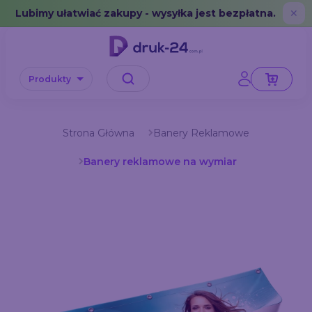
Error: No data in cache or invalid format
Lubimy ułatwiać zakupy - wysyłka jest bezpłatna.
✕
Produkty
Strona Główna
Banery Reklamowe
Banery reklamowe na wymiar