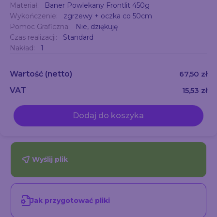
Materiał:
Baner Powlekany Frontlit 450g
Wykończenie:
zgrzewy + oczka co 50cm
Pomoc Graficzna:
Nie, dziękuję
Czas realizacji:
Standard
Nakład:
1
Wartość
(netto)
67,50 zł
VAT
15,53 zł
Dodaj do koszyka
Wyślij plik
Jak przygotować pliki