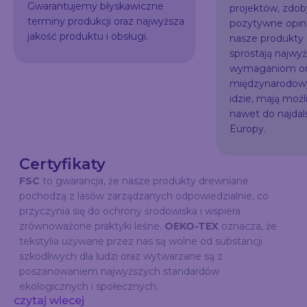
Gwarantujemy błyskawiczne
projektów, zdo
terminy produkcji oraz najwyższa
pozytywne opini
jakość produktu i obsługi.
nasze produkty
sprostają najw
wymaganiom or
międzynarodowy
idzie, mają możl
nawet do najda
Europy.
Certyfikaty
FSC
to gwarancja, że nasze produkty drewniane
pochodzą z lasów zarządzanych odpowiedzialnie, co
przyczynia się do ochrony środowiska i wspiera
zrównoważone praktyki leśne.
OEKO-TEX
oznacza, że
tekstylia używane przez nas są wolne od substancji
szkodliwych dla ludzi oraz wytwarzane są z
poszanowaniem najwyższych standardów
ekologicznych i społecznych.
czytaj wiecej