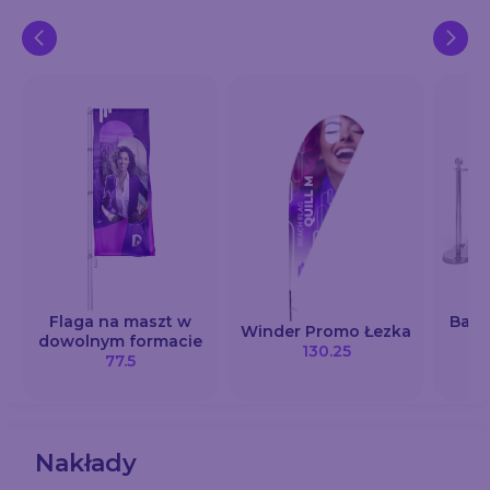
Flaga na maszt w
Bane
Winder Promo Łezka
dowolnym formacie
130.25
77.5
Nakłady