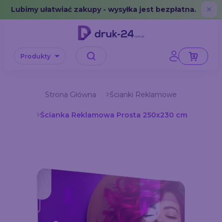
Error: No data in cache or invalid format
Lubimy ułatwiać zakupy - wysyłka jest bezpłatna.
✕
Produkty
Strona Główna
Ścianki Reklamowe
Ścianka Reklamowa Prosta 250x230 cm