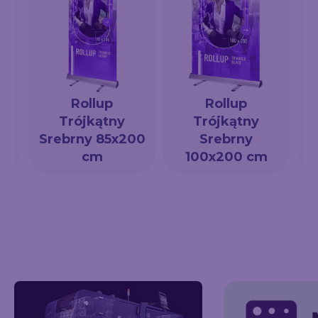
Rollup
Rollup
Trójkątny
Trójkątny
a
Srebrny 85x200
Srebrny
cm
100x200 cm