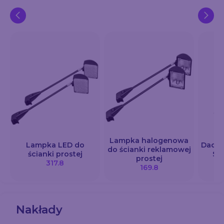
Lampka halogenowa
Lampka LED do
Dach 
do ścianki reklamowej
ścianki prostej
SE
prostej
317.8
169.8
Nakłady