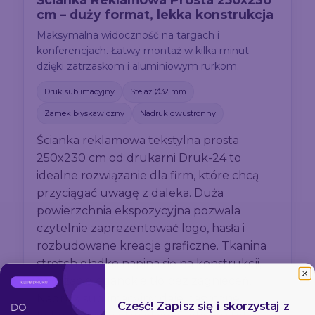
cm – duży format, lekka konstrukcja
Maksymalna widoczność na targach i
konferencjach. Łatwy montaż w kilka minut
dzięki zatrzaskom i aluminiowym rurkom.
Druk sublimacyjny
Stelaż Ø32 mm
Zamek błyskawiczny
Nadruk dwustronny
Ścianka reklamowa tekstylna prosta
250x230 cm od drukarni Druk-24 to
idealne rozwiązanie dla firm, które chcą
przyciągać uwagę z daleka. Duża
powierzchnia ekspozycyjna pozwala
czytelnie zaprezentować logo, hasła i
rozbudowane kreacje graficzne. Tkanina
stretch gładko napina się na konstrukcji,
tworząc eleganckie tło bez zagnieceń.
Nadruk sublimacyjny daje nasycone
Cześć! Zapisz się i skorzystaj z