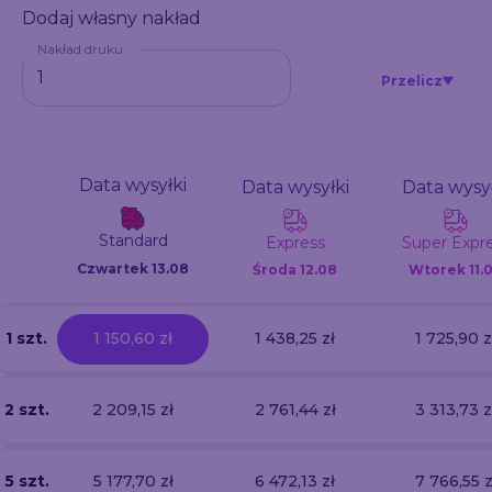
Dodaj własny nakład
Nakład druku
Przelicz
Data wysyłki
Data wysyłki
Data wysył
Standard
Express
Super Expr
Czwartek 13.08
Środa
12.08
Wtorek
11.
1 szt.
1 150,60 zł
1 438,25 zł
1 725,90 z
2 szt.
2 209,15 zł
2 761,44 zł
3 313,73 z
5 szt.
5 177,70 zł
6 472,13 zł
7 766,55 z