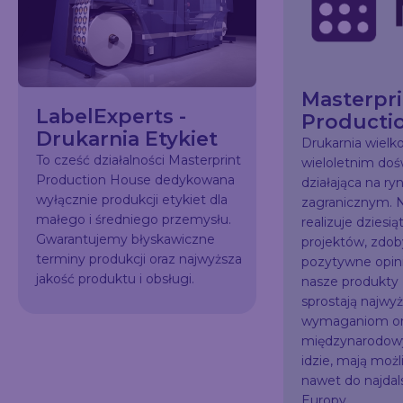
Masterpri
LabelExperts -
Producti
Drukarnia Etykiet
Drukarnia wiel
To cześć działalności Masterprint
wieloletnim do
Production House dedykowana
działająca na ry
wyłącznie produkcji etykiet dla
zagranicznym. N
małego i średniego przemysłu.
realizuje dziesią
Gwarantujemy błyskawiczne
projektów, zdo
terminy produkcji oraz najwyższa
pozytywne opini
jakość produktu i obsługi.
nasze produkty
sprostają najw
wymaganiom or
międzynarodowy
idzie, mają możl
nawet do najda
Europy.