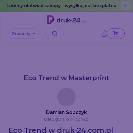
Error: No data in cache or invalid format
Lubimy ułatwiać zakupy - wysyłka jest bezpłatna.
✕
Produkty
Eco Trend w Masterprint
Damian Sobczyk
sklep@druk-24.com.pl
Eco Trend w druk-24.com.pl