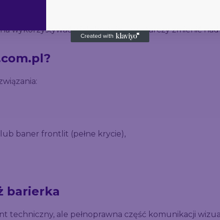
jach.
a wykorzystywać wielokrotnie – wystarczy zmienić nadr
.com.pl?
wiązania:
ub baner frontlit (pełne krycie),
ż barierka
t techniczny, ale pełnoprawna część komunikacji wizual