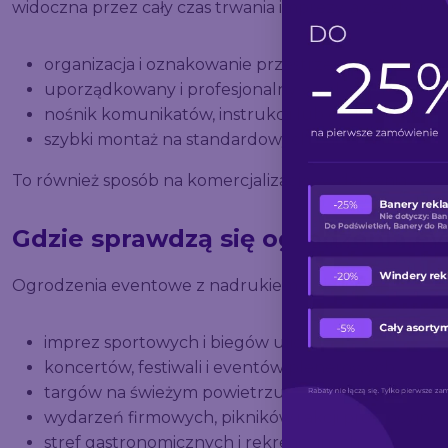
widoczna przez cały czas trwania imprezy, a często rów
organizacja i oznakowanie przestrzeni (np. wejścia,
uporządkowany i profesjonalny wygląd terenu,
nośnik komunikatów, instrukcji lub oznaczeń kie
szybki montaż na standardowych barierkach.
To również sposób na komercjalizację wydarzenia – o
Gdzie sprawdzą się ogrodzenia e
Ogrodzenia eventowe z nadrukiem świetnie sprawdzą s
imprez sportowych i biegów ulicznych,
koncertów, festiwali i eventów plenerowych,
targów na świeżym powietrzu,
wydarzeń firmowych, pikników i akcji promocyjnyc
stref gastronomicznych i rekreacyjnych,