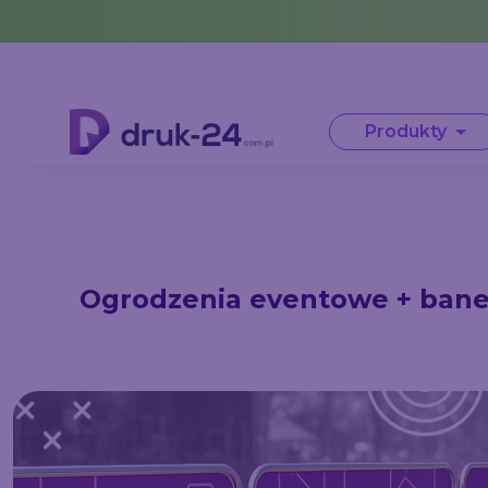
Error: No data in cache or invalid format
Produkty
Ogrodzenia eventowe + bane