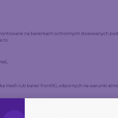
 montowane na barierkach ochronnych stosowanych podcz
 to:
ia),
ka mesh lub baner frontlit), odpornych na warunki atm
a z nadrukiem?
 zarówno na miejscu, jak i poprzez media oraz media s