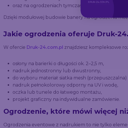
oraz na ogrodzeniach tymczasowych przy inwestyc
Dzięki modułowej budowie banery na ogrodzenia możn
Jakie ogrodzenia oferuje Druk-24
W ofercie
Druk-24.com.pl
znajdziesz kompleksowe roz
osłony na barierki o długości ok. 2–2,5 m,
nadruk jednostronny lub dwustronny,
do wyboru materiał: siatka mesh (przepuszczalna) l
nadruk pełnokolorowy odporny na UV i wodę,
oczka lub tunele do łatwego montażu,
projekt graficzny na indywidualne zamówienie.
Ogrodzenie, które mówi więcej ni
Ogrodzenia eventowe z nadrukiem to nie tylko elemen