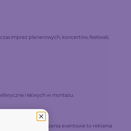
as imprez plenerowych, koncertów, festiwali,
osferyczne i łatwych w montażu.
połecznościowe. Ogrodzenia eventowe to reklama