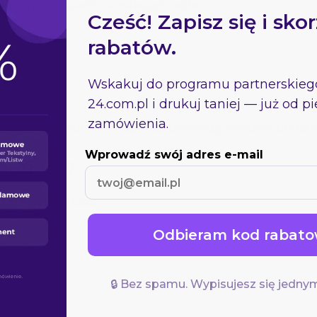
nież na zdjęciach i w relacjach wideo.
Cześć! Zapisz się i skor
rabatów.
 sektory),
runkowych,
Wskakuj do programu partnerskie
24.com.pl
i drukuj taniej — już od 
zamówienia.
grodzenia z nadrukiem sponsorów mogą stanowić dodatk
Wprowadź swój adres e-mail
ventowe?
ię m.in. podczas:
Odbieram kod rabato
🔒 Bez spamu. Wypisujesz się jednym
h,