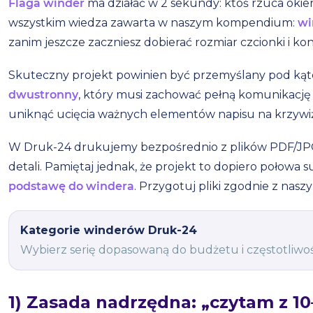
Flaga winder
ma działać w 2 sekundy: ktoś rzuca okiem 
wszystkim wiedza zawarta w naszym kompendium:
wi
zanim jeszcze zaczniesz dobierać rozmiar czcionki i kont
Skuteczny projekt powinien być przemyślany pod kąte
dwustronny
, który musi zachować pełną komunikację z
uniknąć ucięcia ważnych elementów napisu na krzywi
W Druk-24 drukujemy bezpośrednio z plików PDF/JPG
detali. Pamiętaj jednak, że projekt to dopiero połowa 
podstawę do windera
. Przygotuj pliki zgodnie z na
Kategorie winderów Druk-24
Wybierz serię dopasowaną do budżetu i częstotliwośc
1) Zasada nadrzędna: „czytam z 10