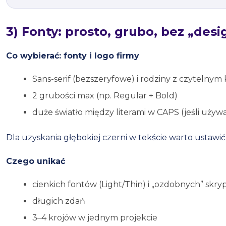
3) Fonty: prosto, grubo, bez „desi
Co wybierać: fonty i logo firmy
Sans-serif (bezszeryfowe) i rodziny z czytelnym
2 grubości max (np. Regular + Bold)
duże światło między literami w CAPS (jeśli używ
Dla uzyskania głębokiej czerni w tekście warto usta
Czego unikać
cienkich fontów (Light/Thin) i „ozdobnych” skr
długich zdań
3–4 krojów w jednym projekcie