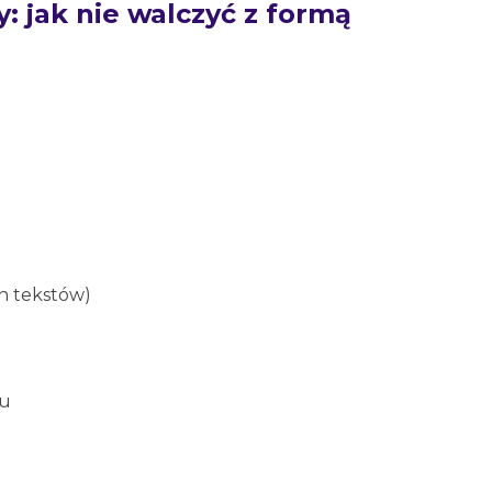
y: jak nie walczyć z formą
h tekstów)
ku