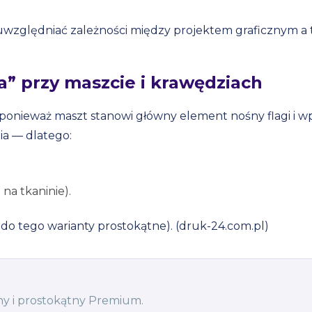
względniać zależności między projektem graficznym a
” przy maszcie i krawędziach
 ponieważ maszt stanowi główny element nośny flagi i w
ia — dlatego:
 na tkaninie).
 do tego warianty prostokątne). (druk-24.com.pl)
tny i prostokątny Premium.