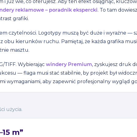
i już wie, co oferujesz. Aby ten efekt osiągnąć, kluczowy
ndery reklamowe – poradnik ekspercki
. To tam dowiesz
rast grafiki.
m czytelności. Logotypy muszą być duże i wyraźne — s
 obu kierunków ruchu. Pamiętaj, że każda grafika musi u
źnie masztu.
/TIFF. Wybierając
windery Premium
, zyskujesz druk d
sukcesu — flaga musi stać stabilnie, by projekt był wido
szymi wymaganiami, aby zapewnić profesjonalny wygląd 
i użycia.
–15 m”