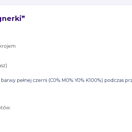
gnerki”
 krojem
asz)
wić barwy pełnej czerni (C0% M0% Y0% K100%) podczas pr
yptów