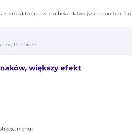
R + adres (duża powierzchnia = łatwiejsza hierarchia). (d
dź linię Premium.
znaków, większy efekt
stracja, menu)