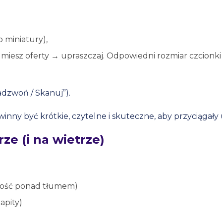
 miniatury),
umiesz oferty → upraszczaj. Odpowiedni rozmiar czcionki 
Zadzwoń / Skanuj”).
winny być krótkie, czytelne i skuteczne, aby przyciągały 
ze (i na wietrze)
zność ponad tłumem)
kapity)