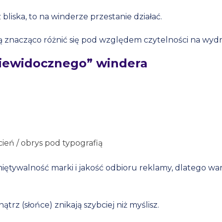
bliska, to na winderze przestanie działać.
gą znacząco różnić się pod względem czytelności na wyd
niewidocznego” windera
cień / obrys pod typografią
iętywalność marki i jakość odbioru reklamy, dlatego w
rz (słońce) znikają szybciej niż myślisz.