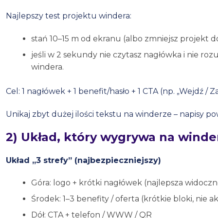
Najlepszy test projektu windera:
stań 10–15 m od ekranu (albo zmniejsz projekt do
jeśli w 2 sekundy nie czytasz nagłówka i nie roz
windera.
Cel: 1 nagłówek + 1 benefit/hasło + 1 CTA (np. „Wejdź / 
Unikaj zbyt dużej ilości tekstu na winderze – napisy po
2) Układ, który wygrywa na winder
Układ „3 strefy” (najbezpieczniejszy)
Góra: logo + krótki nagłówek (najlepsza widoc
Środek: 1–3 benefity / oferta (krótkie bloki, nie a
Dół: CTA + telefon / WWW / QR