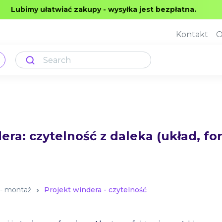
Lubimy ułatwiać zakupy - wysyłka jest bezpłatna.
Kontakt
O
era: czytelność z daleka (układ, fon
- montaż
Projekt windera - czytelność