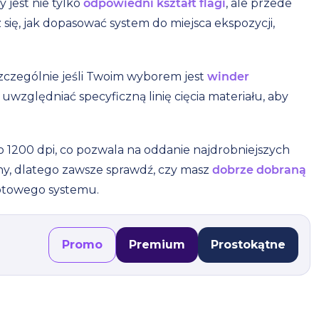
 jest nie tylko
odpowiedni kształt flagi
, ale przede
 się, jak dopasować system do miejsca ekspozycji,
zczególnie jeśli Twoim wyborem jest
winder
względniać specyficzną linię cięcia materiału, aby
o 1200 dpi, co pozwala na oddanie najdrobniejszych
czny, dlatego zawsze sprawdź, czy masz
dobrze dobraną
gotowego systemu.
Promo
Premium
Prostokątne