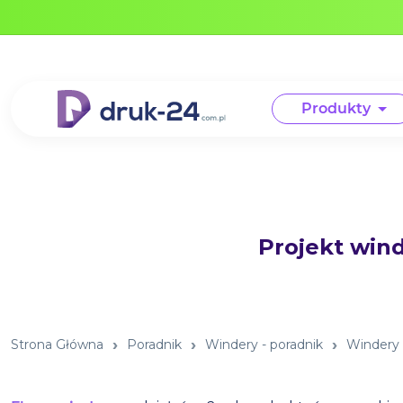
Error: No data in cache or invalid format
Produkty
Projekt wind
Strona Główna
Poradnik
Windery - poradnik
Windery 