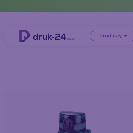
Error: No data in cache or invalid format
Produkty