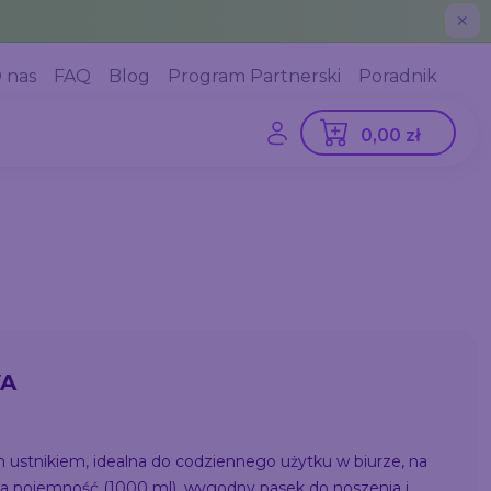
✕
 nas
FAQ
Blog
Program Partnerski
Poradnik
0,00 zł
VA
 ustnikiem, idealna do codziennego użytku w biurze, na
ża pojemność (1000 ml), wygodny pasek do noszenia i