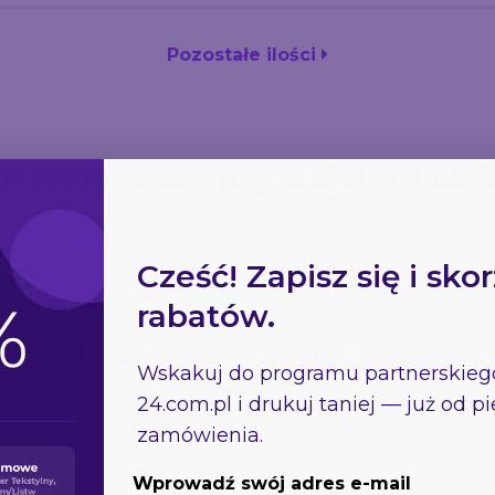
Pozostałe ilości
n motywacyjny 1000 ml M
Opis szczegółowy
Cześć! Zapisz się i skor
rabatów.
0 ml – zielony, energia i świeżość
Wskakuj do programu partnerskie
r podkreślający aktywny styl życia.
24.com.pl
i drukuj taniej — już od 
zamówienia.
tycznej to praktyczna butelka
Wprowadź swój adres e-mail