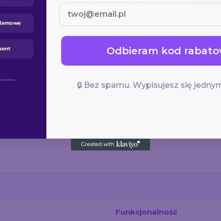
żytku. Duża pojemność oraz czytelna
nia.
Fresh style
zenia sprawiają, że bidon świetnie
Odbieram kod rabato
s wydarzeń plenerowych. Zielony kolor
🔒 Bez spamu. Wypisujesz się jednym
Funkcjonalność