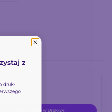
OTIVA
zystaj z
go
druk-
pierwszego
Zamów online w Druk-24