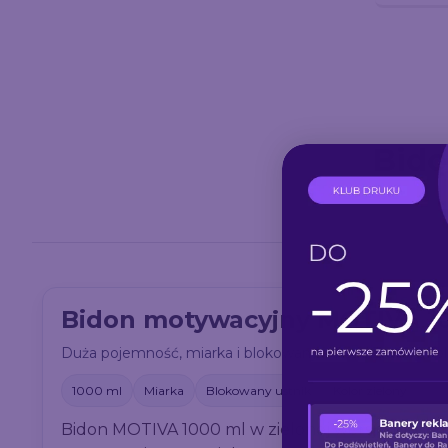
Bido
Bidon motywacyjny MOTIVA 100
Duża pojemność, miarka i blokowany ustnik. Zielony kolo
1000 ml
Miarka
Blokowany ustnik
Kolor zielony
Bidon MOTIVA 1000 ml w zielonej wersji kolorys