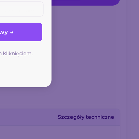
Sport
BPA free
wy →
 kliknięciem.
Szczegóły techniczne