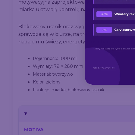
motywacyjna zaprojektowana do codziennego u
miarka ułatwiają kontrolę nawodnienia w ciągu d
Blokowany ustnik oraz wygodny pasek do przenos
sprawdza się w biurze, na treningu oraz podcza
nadaje mu świeży, energetyczny charakter.
Pojemność: 1000 ml
Wymiary: 78 × 280 mm
Materiał: tworzywo
Kolor: zielony
Funkcje: miarka, blokowany ustnik
MOTIVA