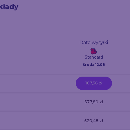
kłady
Data wysyłki
Standard
Środa 12.08
187,56 zł
377,80 zł
520,48 zł