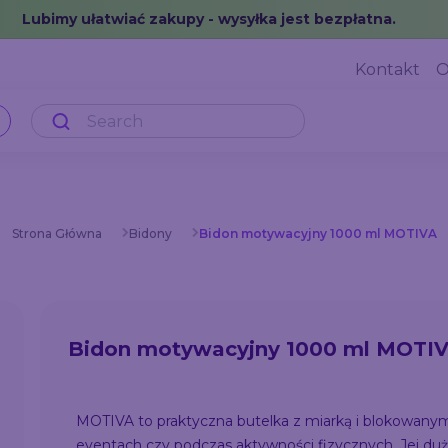
Lubimy ułatwiać zakupy - wysyłka jest bezpłatna.
Kontakt
O
Strona Główna
Bidony
Bidon motywacyjny 1000 ml MOTIVA
Bidon motywacyjny 1000 ml MOTI
MOTIVA to praktyczna butelka z miarką i blokowanym
eventach czy podczas aktywności fizycznych. Jej du