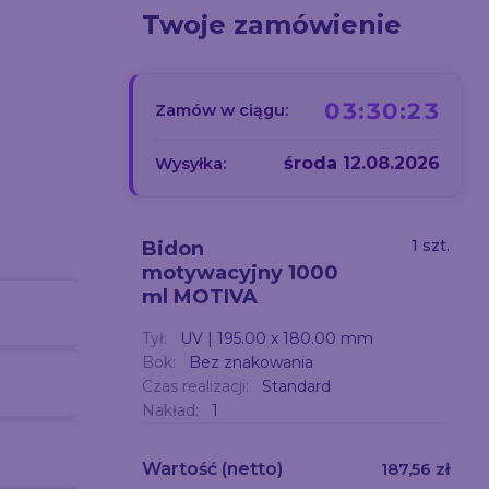
Twoje zamówienie
03:30:21
Zamów w ciągu:
środa 12.08.2026
Wysyłka:
1 szt.
Bidon
motywacyjny 1000
ml MOTIVA
Tył:
UV | 195.00 x 180.00 mm
Bok:
Bez znakowania
Czas realizacji:
Standard
Nakład:
1
Wartość
(netto)
187,56 zł