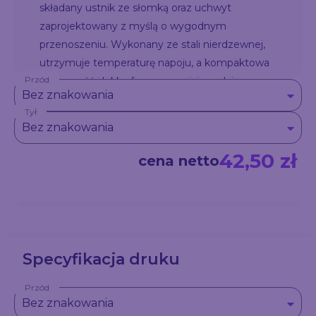
składany ustnik ze słomką oraz uchwyt
zaprojektowany z myślą o wygodnym
przenoszeniu. Wykonany ze stali nierdzewnej,
utrzymuje temperaturę napoju, a kompaktowa
Przód
pojemność i lekka forma sprzyjają codziennemu
Bez znakowania
użytkowaniu – także przez młodszych
Tył
użytkowników. Idealny na wycieczkę, do plecaka
Bez znakowania
lub na drogę.
42,50 zł
cena netto
Specyfikacja druku
Przód
Bez znakowania