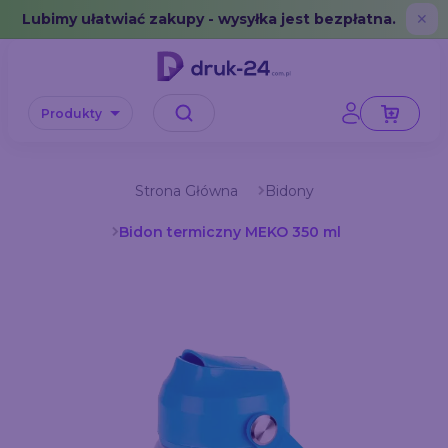
Error: No data in cache or invalid format
Lubimy ułatwiać zakupy - wysyłka jest bezpłatna.
✕
Produkty
Strona Główna
Bidony
Bidon termiczny MEKO 350 ml