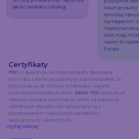
pozytywne opini
jakość produktu i obsługi.
nasze produkty
sprostają najw
wymaganiom or
międzynarodowy
idzie, mają możl
nawet do najda
Europy.
Certyfikaty
FSC
to gwarancja, że nasze produkty drewniane
pochodzą z lasów zarządzanych odpowiedzialnie, co
przyczynia się do ochrony środowiska i wspiera
zrównoważone praktyki leśne.
OEKO-TEX
oznacza, że
tekstylia używane przez nas są wolne od substancji
szkodliwych dla ludzi oraz wytwarzane są z
poszanowaniem najwyższych standardów
ekologicznych i społecznych.
czytaj wiecej