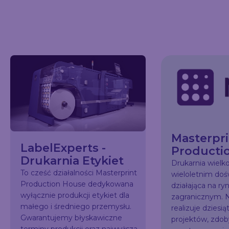
Masterpri
LabelExperts -
Producti
Drukarnia Etykiet
Drukarnia wiel
To cześć działalności Masterprint
wieloletnim do
Production House dedykowana
działająca na ry
wyłącznie produkcji etykiet dla
zagranicznym. N
małego i średniego przemysłu.
realizuje dziesią
Gwarantujemy błyskawiczne
projektów, zdo
terminy produkcji oraz najwyższa