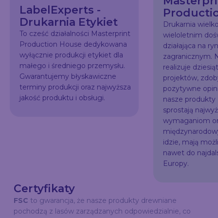
Masterpri
LabelExperts -
Producti
Drukarnia Etykiet
Drukarnia wiel
To cześć działalności Masterprint
wieloletnim do
Production House dedykowana
działająca na ry
wyłącznie produkcji etykiet dla
zagranicznym. N
małego i średniego przemysłu.
realizuje dziesią
Gwarantujemy błyskawiczne
projektów, zdo
terminy produkcji oraz najwyższa
pozytywne opini
jakość produktu i obsługi.
nasze produkty
sprostają najw
wymaganiom or
międzynarodowy
idzie, mają możl
nawet do najda
Europy.
Certyfikaty
FSC
to gwarancja, że nasze produkty drewniane
pochodzą z lasów zarządzanych odpowiedzialnie, co