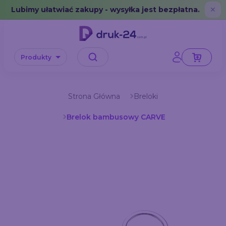
Error: No data in cache or invalid format
Lubimy ułatwiać zakupy - wysyłka jest bezpłatna.
✕
Produkty
Strona Główna
Breloki
Brelok bambusowy CARVE