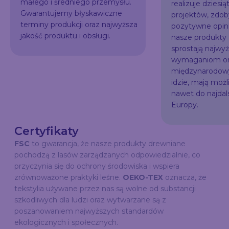
małego i średniego przemysłu.
realizuje dziesią
Gwarantujemy błyskawiczne
projektów, zdo
terminy produkcji oraz najwyższa
pozytywne opini
jakość produktu i obsługi.
nasze produkty
sprostają najw
wymaganiom or
międzynarodowy
idzie, mają możl
nawet do najda
Europy.
Certyfikaty
FSC
to gwarancja, że nasze produkty drewniane
pochodzą z lasów zarządzanych odpowiedzialnie, co
przyczynia się do ochrony środowiska i wspiera
zrównoważone praktyki leśne.
OEKO-TEX
oznacza, że
tekstylia używane przez nas są wolne od substancji
szkodliwych dla ludzi oraz wytwarzane są z
poszanowaniem najwyższych standardów
ekologicznych i społecznych.