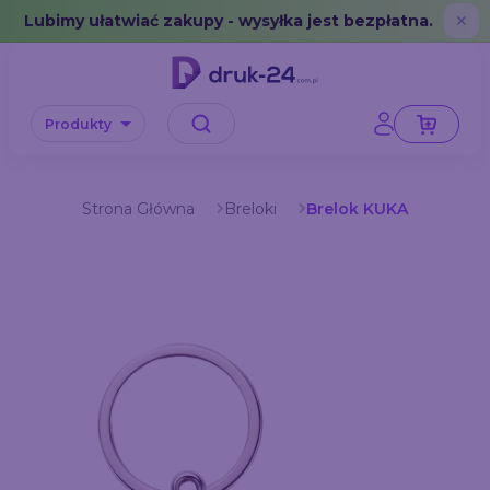
Error: No data in cache or invalid format
Lubimy ułatwiać zakupy - wysyłka jest bezpłatna.
✕
Produkty
Strona Główna
Breloki
Brelok KUKA