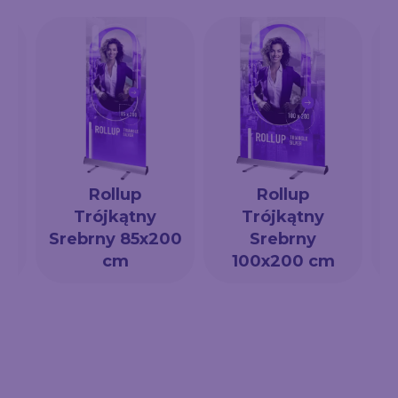
Rollup
Rollup
Trójkątny
Trójkątny
a
Srebrny 85x200
Srebrny
cm
100x200 cm