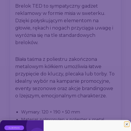
Brelok TED to sympatyczny gadżet
reklamowy w formie misia w sweterku.
Dzięki połyskującym elementom na
głowie, rękach i nogach przyciąga uwagę i
wyróżnia się na tle standardowych
breloków.
Biała taśma z poliestru zakończona
metalowym kółkiem umożliwia łatwe
przypięcie do kluczy, plecaka lub torby. To
idealny wybór na kampanie promocyjne,
eventy sezonowe oraz akcje brandingowe
o lżejszym, emocjonalnym charakterze.
Wymiary: 120 × 190 × 50 mm
Materiał: polipropylen + poliester + metal
Kolor: biały