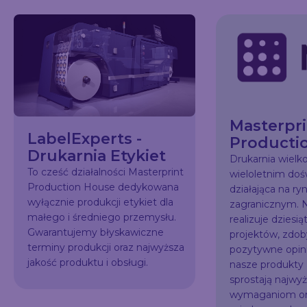
Masterpri
LabelExperts -
Producti
Drukarnia Etykiet
Drukarnia wiel
To cześć działalności Masterprint
wieloletnim do
Production House dedykowana
działająca na ry
wyłącznie produkcji etykiet dla
zagranicznym. N
małego i średniego przemysłu.
realizuje dziesią
Gwarantujemy błyskawiczne
projektów, zdo
terminy produkcji oraz najwyższa
pozytywne opini
jakość produktu i obsługi.
nasze produkty
sprostają najw
wymaganiom or