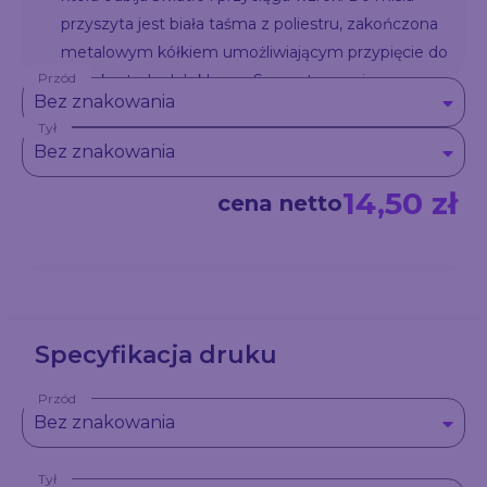
przyszyta jest biała taśma z poliestru, zakończona
metalowym kółkiem umożliwiającym przypięcie do
Przód
plecaka, torby lub kluczy. Sympatyczny i
Bez znakowania
funkcjonalny dodatek – idealny na sezonowe akcje
Tył
promocyjne.
Bez znakowania
14,50 zł
cena netto
Specyfikacja druku
Przód
Bez znakowania
Tył