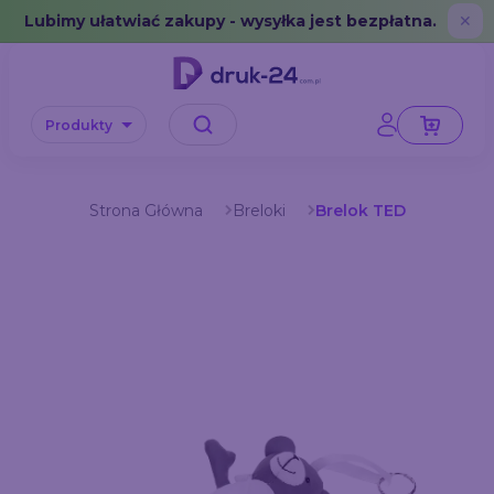
Error: No data in cache or invalid format
Lubimy ułatwiać zakupy - wysyłka jest bezpłatna.
✕
Produkty
Strona Główna
Breloki
Brelok TED