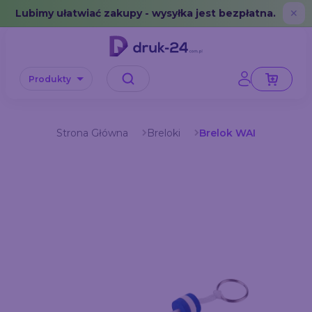
Error: No data in cache or invalid format
Lubimy ułatwiać zakupy - wysyłka jest bezpłatna.
✕
Produkty
Strona Główna
Breloki
Brelok WAI