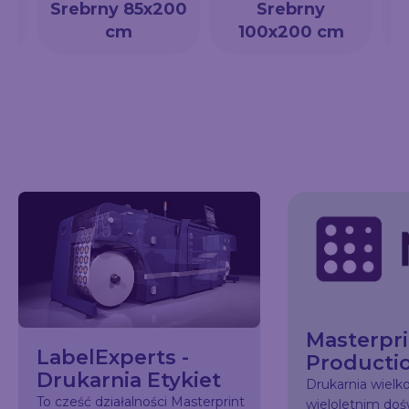
a
Srebrny 85x200
Srebrny
cm
100x200 cm
Masterpri
LabelExperts -
Producti
Drukarnia Etykiet
Drukarnia wiel
To cześć działalności Masterprint
wieloletnim do