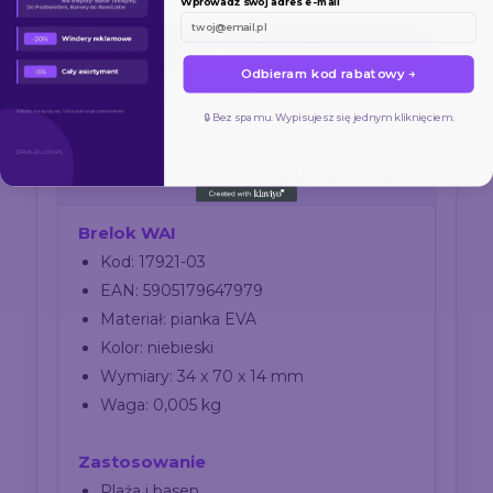
Wprowadź swój adres e-mail
Zamów w Druk-24
Odbieram kod rabatowy →
Outdoor
Woda
Nowość
🔒 Bez spamu. Wypisujesz się jednym kliknięciem.
Szczegóły techniczne
Brelok WAI
Kod: 17921-03
EAN: 5905179647979
Materiał: pianka EVA
Kolor: niebieski
Wymiary: 34 x 70 x 14 mm
Waga: 0,005 kg
Zastosowanie
Plaża i basen