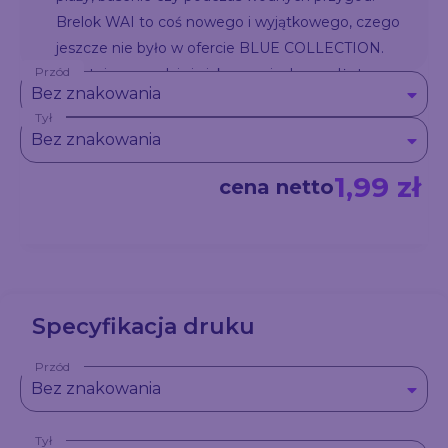
Brelok WAI to coś nowego i wyjątkowego, czego
jeszcze nie było w ofercie BLUE COLLECTION.
Przód
Świetnie sprawdzi się jako oryginalny gadżet
Bez znakowania
promocyjny.
Tył
Bez znakowania
1,99 zł
cena netto
Specyfikacja druku
Przód
Bez znakowania
Tył