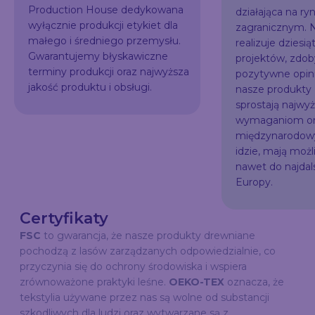
Production House dedykowana
działająca na ry
wyłącznie produkcji etykiet dla
zagranicznym. N
małego i średniego przemysłu.
realizuje dziesią
Gwarantujemy błyskawiczne
projektów, zdo
terminy produkcji oraz najwyższa
pozytywne opini
jakość produktu i obsługi.
nasze produkty
sprostają najw
wymaganiom or
międzynarodowy
idzie, mają możl
nawet do najda
Europy.
Certyfikaty
FSC
to gwarancja, że nasze produkty drewniane
pochodzą z lasów zarządzanych odpowiedzialnie, co
przyczynia się do ochrony środowiska i wspiera
zrównoważone praktyki leśne.
OEKO-TEX
oznacza, że
tekstylia używane przez nas są wolne od substancji
szkodliwych dla ludzi oraz wytwarzane są z