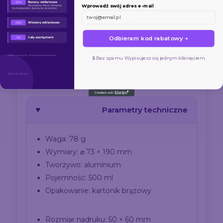
Wprowadź swój adres e-mail
Pojemność: 500 ml
Rozmiar nadruku: 50 × 60 mm
Odbieram kod rabatowy →
Zamów online w Druk-24
🔒 Bez spamu. Wypisujesz się jednym kliknięciem.
Lekka
Reklamowa
500 ml
Parametry techniczne
Waga: 78 g
Wymiary: ⌀ 73 × 190 mm
Tworzywo: aluminium
Pojemność: 500 ml
Opakowanie: kartonik brązowy
Rozmiar nadruku: 50 × 60 mm