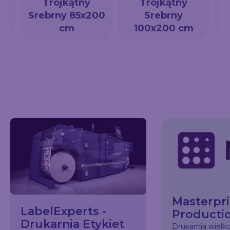
Trójkątny
Trójkątny
a
Srebrny 85x200
Srebrny
cm
100x200 cm
Masterpri
LabelExperts -
Producti
Drukarnia Etykiet
Drukarnia wiel