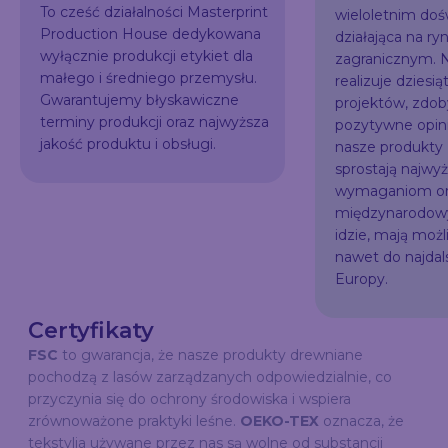
To cześć działalności Masterprint
wieloletnim do
Production House dedykowana
działająca na ry
wyłącznie produkcji etykiet dla
zagranicznym. N
małego i średniego przemysłu.
realizuje dziesią
Gwarantujemy błyskawiczne
projektów, zdo
terminy produkcji oraz najwyższa
pozytywne opini
jakość produktu i obsługi.
nasze produkty
sprostają najw
wymaganiom or
międzynarodowy
idzie, mają możl
nawet do najda
Europy.
Certyfikaty
FSC
to gwarancja, że nasze produkty drewniane
pochodzą z lasów zarządzanych odpowiedzialnie, co
przyczynia się do ochrony środowiska i wspiera
zrównoważone praktyki leśne.
OEKO-TEX
oznacza, że
tekstylia używane przez nas są wolne od substancji