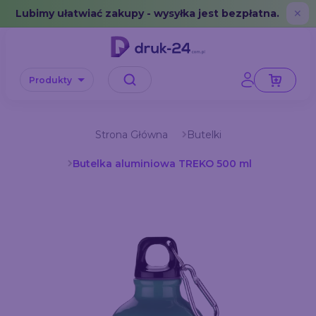
Error: No data in cache or invalid format
Lubimy ułatwiać zakupy - wysyłka jest bezpłatna.
✕
Produkty
Strona Główna
Butelki
Butelka aluminiowa TREKO 500 ml