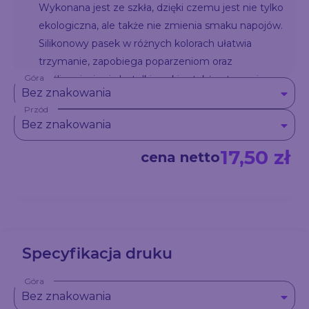
Wykonana jest ze szkła, dzięki czemu jest nie tylko
ekologiczna, ale także nie zmienia smaku napojów.
Silikonowy pasek w różnych kolorach ułatwia
trzymanie, zapobiega poparzeniom oraz
Góra
wyślizgnięciu się butelki z ręki, a także stanowi
Bez znakowania
element wyróżniający butelkę od innych. Butelka
Przód
odpowiednia do napojów o maksymalnej
Bez znakowania
temperaturze 60°C.
17,50 zł
cena netto
Specyfikacja druku
Góra
Bez znakowania