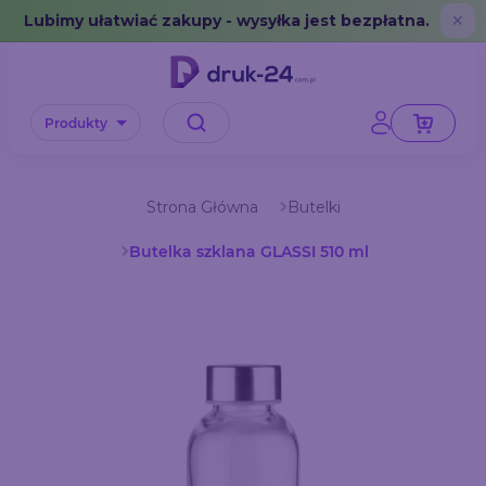
Error: No data in cache or invalid format
Lubimy ułatwiać zakupy - wysyłka jest bezpłatna.
✕
Produkty
Strona Główna
Butelki
Butelka szklana GLASSI 510 ml