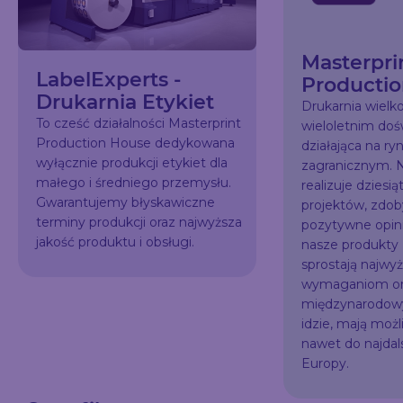
Masterpri
LabelExperts -
Producti
Drukarnia Etykiet
Drukarnia wiel
To cześć działalności Masterprint
wieloletnim do
Production House dedykowana
działająca na ry
wyłącznie produkcji etykiet dla
zagranicznym. N
małego i średniego przemysłu.
realizuje dziesią
Gwarantujemy błyskawiczne
projektów, zdo
terminy produkcji oraz najwyższa
pozytywne opini
jakość produktu i obsługi.
nasze produkty
sprostają najw
wymaganiom or
międzynarodowy
idzie, mają możl
nawet do najda
Europy.