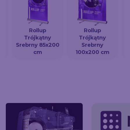
Rollup
Rollup
Trójkątny
Trójkątny
a
Srebrny 85x200
Srebrny
cm
100x200 cm