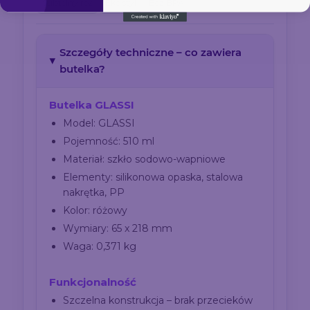
Subtelny róż
Eko styl
Bez BPA
Szczegóły techniczne – co zawiera
butelka?
Butelka GLASSI
Model: GLASSI
Pojemność: 510 ml
Materiał: szkło sodowo-wapniowe
Elementy: silikonowa opaska, stalowa
nakrętka, PP
Kolor: różowy
Wymiary: 65 x 218 mm
Waga: 0,371 kg
Funkcjonalność
Szczelna konstrukcja – brak przecieków