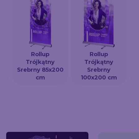
Rollup
Rollup
Trójkątny
Trójkątny
a
Srebrny 85x200
Srebrny
cm
100x200 cm