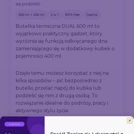
się podzielić.
600 ml + 400 ml
2 w 1
BPA free
Czarna
Butelka termiczna DUAL 600 ml to
wyjątkowo praktyczny gadżet, który
wyróżnia się funkcją odkręcanego dna
zamieniającego się w dodatkowy kubek o
pojemności 400 ml.
Dzięki temu możesz korzystać z niej na
kilka sposobów – pić bezpośrednio z
butelki, przelać napój do kubka lub
podzielić się nim z drugą osobą. To
rozwiązanie idealne do podróży, pracy i
aktywnego stylu życia.
Pojemność: 600 ml + kubek 400 ml