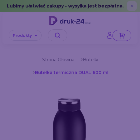
Error: No data in cache or invalid format
Lubimy ułatwiać zakupy - wysyłka jest bezpłatna.
✕
Produkty
Strona Główna
Butelki
Butelka termiczna DUAL 600 ml