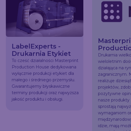
Masterpri
LabelExperts -
Producti
Drukarnia Etykiet
Drukarnia wiel
To cześć działalności Masterprint
wieloletnim do
Production House dedykowana
działająca na ry
wyłącznie produkcji etykiet dla
zagranicznym. N
małego i średniego przemysłu.
realizuje dziesią
Gwarantujemy błyskawiczne
projektów, zdo
terminy produkcji oraz najwyższa
pozytywne opini
jakość produktu i obsługi.
nasze produkty
sprostają najw
wymaganiom or
międzynarodowy
idzie, mają możl