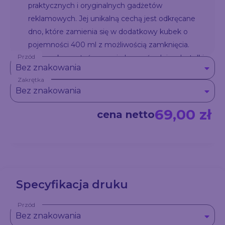
praktycznych i oryginalnych gadżetów
reklamowych. Jej unikalną cechą jest odkręcane
dno, które zamienia się w dodatkowy kubek o
pojemności 400 ml z możliwością zamknięcia.
Przód
Możesz korzystać z napoju bezpośrednio z butelki,
Bez znakowania
przelać go do kubka, a nawet podzielić się z drugą
Zakrętka
osobą. Skorzystaj z usługi znakowania i spraw, aby
Bez znakowania
butelka DUAL stała się wyjątkowym nośnikiem
Twojej reklamy.
69,00 zł
cena netto
Specyfikacja druku
Przód
Bez znakowania