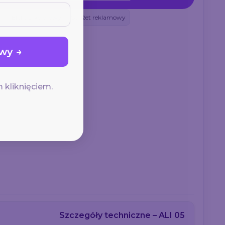
r
Efekt 2-kolorowy
Gadżet reklamowy
wy →
 kliknięciem.
Szczegóły techniczne – ALI 05