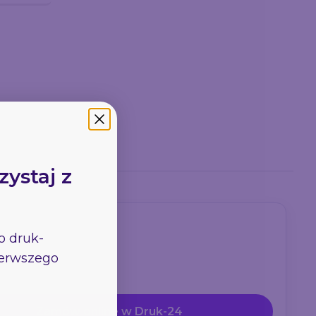
zystaj z
go
druk-
.
pierwszego
Zamów online w Druk-24