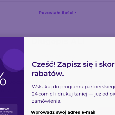
Pozostałe ilości
Długopis ALI
Opis szczegółowy
Cześć! Zapisz się i skor
rabatów.
 i nowoczesny efekt grawerowania
Wskakuj do programu partnerskie
. Wyrazisty zielony kolor podkreśla jego nowoczesny charakter
24.com.pl
i drukuj taniej — już od 
zamówienia.
talu, stworzony z myślą o
Wprowadź swój adres e-mail