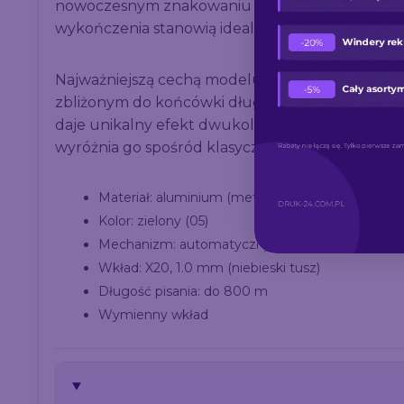
nowoczesnym znakowaniu reklamowym. Czarny 
wykończenia stanowią idealne tło dla efektown
Najważniejszą cechą modelu ALI jest możliwość
zbliżonym do końcówki długopisu oraz w białym 
daje unikalny efekt dwukolorowego graweru. Wer
wyróżnia go spośród klasycznych modeli.
Materiał: aluminium (metal)
Kolor: zielony (05)
Mechanizm: automatyczny
Wkład: X20, 1.0 mm (niebieski tusz)
Długość pisania: do 800 m
Wymienny wkład