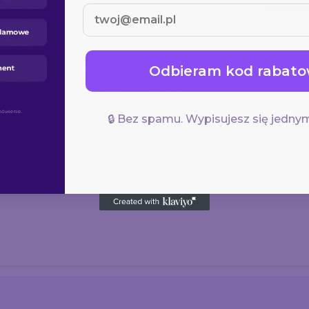
metalowy korpus oraz eleganckie
ego grawerowania.
Świeży kolo
 wykonania znakowania w kolorze
Odbieram kod rabato
odcieniu (odsłonięte aluminium), co
sja zielona nadaje mu świeżości i
🔒 Bez spamu. Wypisujesz się jednym