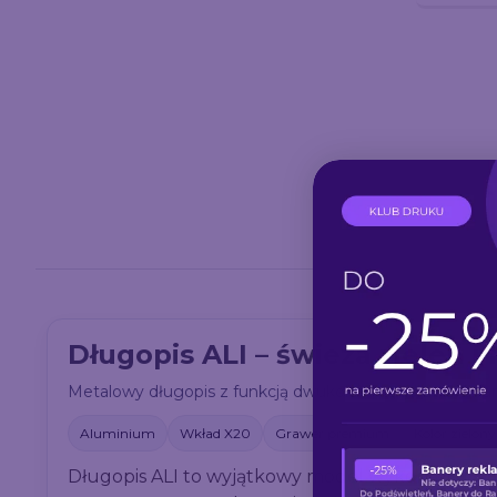
Długopis ALI – świeża zieleń
Metalowy długopis z funkcją dwukolorowego znakowania
Aluminium
Wkład X20
Grawer premium
Kolor zielony
Długopis ALI to wyjątkowy model wykonany z me