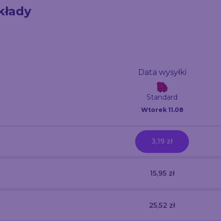
kłady
Data wysyłki
Standard
Wtorek 11.08
3,19 zł
15,95 zł
25,52 zł