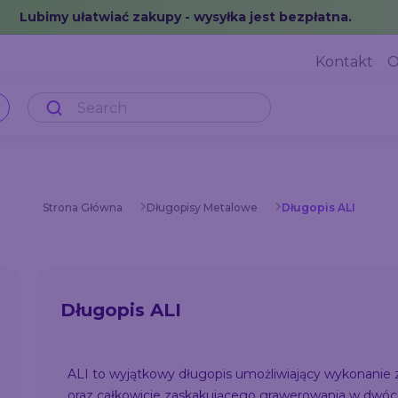
Lubimy ułatwiać zakupy - wysyłka jest bezpłatna.
Kontakt
O
Strona Główna
Długopisy Metalowe
Długopis ALI
Długopis ALI
ALI to wyjątkowy długopis umożliwiający wykonanie
oraz całkowicie zaskakującego grawerowania w dwóch