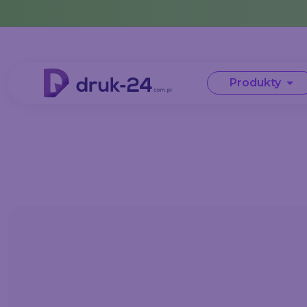
Error: No data in cache or invalid format
Produkty