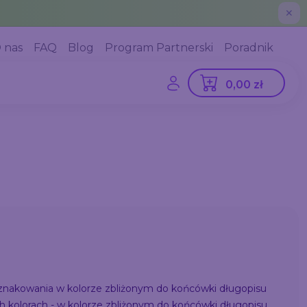
✕
 nas
FAQ
Blog
Program Partnerski
Poradnik
0,00 zł
 znakowania w kolorze zbliżonym do końcówki długopisu
 kolorach - w kolorze zbliżonym do końcówki długopisu