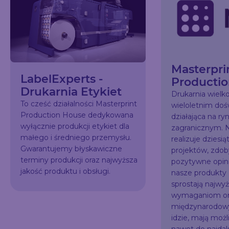
Masterpri
LabelExperts -
Producti
Drukarnia Etykiet
Drukarnia wiel
To cześć działalności Masterprint
wieloletnim do
Production House dedykowana
działająca na ry
wyłącznie produkcji etykiet dla
zagranicznym. N
małego i średniego przemysłu.
realizuje dziesią
Gwarantujemy błyskawiczne
projektów, zdo
terminy produkcji oraz najwyższa
pozytywne opini
jakość produktu i obsługi.
nasze produkty
sprostają najw
wymaganiom or
międzynarodowy
idzie, mają możl