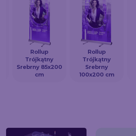
Rollup
Rollup
Trójkątny
Trójkątny
a
Srebrny 85x200
Srebrny
cm
100x200 cm