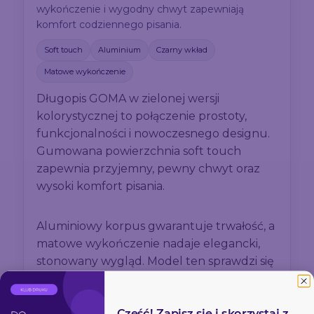
wykończenie i wygodny chwyt zapewniają
komfort codziennego pisania.
Soft touch
Aluminium
Czarny wkład
Matowe wykończenie
Długopis GOMA w zielonej wersji
kolorystycznej to połączenie prostoty,
funkcjonalności i nowoczesnego designu.
Gumowana powierzchnia soft touch
zapewnia przyjemny, pewny chwyt oraz
wysoki komfort pisania.
Aluminiowy korpus gwarantuje trwałość, a
matowe wykończenie nadaje elegancki,
stonowany wygląd. Model ten sprawdzi się
zarówno w codziennym użytkowaniu, jak i
jako gadżet reklamowy o uniwersalnym
Cześć! Zapisz się i skorzystaj z
charakterze.