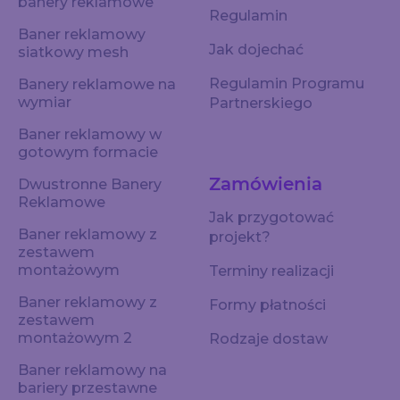
banery reklamowe
Regulamin
Baner reklamowy
Jak dojechać
siatkowy mesh
Regulamin Programu
Banery reklamowe na
wymiar
Partnerskiego
Baner reklamowy w
gotowym formacie
Zamówienia
Dwustronne Banery
Reklamowe
Jak przygotować
Baner reklamowy z
projekt?
zestawem
montażowym
Terminy realizacji
Baner reklamowy z
Formy płatności
zestawem
montażowym 2
Rodzaje dostaw
Baner reklamowy na
bariery przestawne