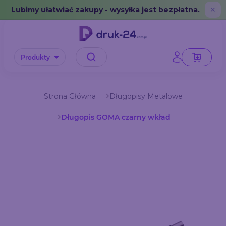
Error: No data in cache or invalid format
Lubimy ułatwiać zakupy - wysyłka jest bezpłatna.
✕
Produkty
Strona Główna
Długopisy Metalowe
Długopis GOMA czarny wkład