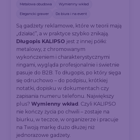
Metalowa obudowa
Wymienny wkład
Elegancki grawer
Do biura i na event
Są gadżety reklamowe, które w teorii mają
„działać”, a w praktyce szybko znikają.
Długopis KALIPSO
jest z innej półki:
metalowy, z chromowanym
wykończeniem i charakterystycznymi
ringami, wygląda profesjonalnie i świetnie
pasuje do B2B. To długopis, po który sięga
się odruchowo – do podpisu, krótkiej
notatki, dopisku w dokumentach czy
zapisania numeru telefonu. Największy
plus?
Wymienny wkład
. Czyli KALIPSO
nie kończy życia po chwili – zostaje na
biurku, w teczce, w organizerze i pracuje
na Twoją markę dużo dłużej niż
jednorazowe gadżety.