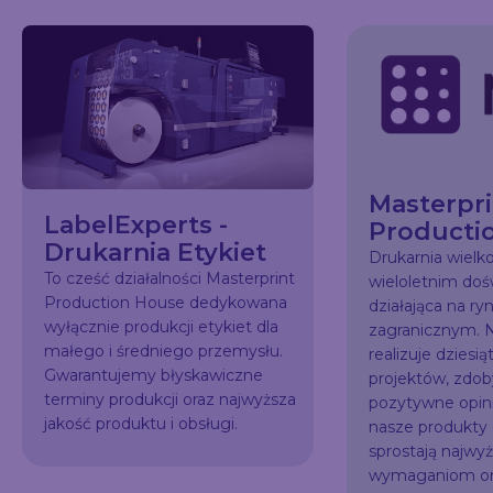
Masterpri
LabelExperts -
Producti
Drukarnia Etykiet
Drukarnia wiel
To cześć działalności Masterprint
wieloletnim do
Production House dedykowana
działająca na ry
wyłącznie produkcji etykiet dla
zagranicznym. N
małego i średniego przemysłu.
realizuje dziesią
Gwarantujemy błyskawiczne
projektów, zdo
terminy produkcji oraz najwyższa
pozytywne opini
jakość produktu i obsługi.
nasze produkty
sprostają najw
wymaganiom or