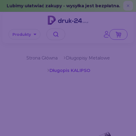
Error: No data in cache or invalid format
Lubimy ułatwiać zakupy - wysyłka jest bezpłatna.
✕
Produkty
Strona Główna
Długopisy Metalowe
Długopis KALIPSO