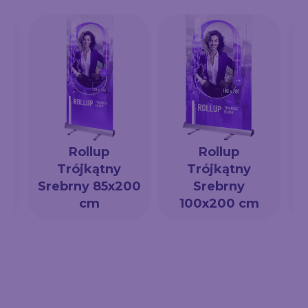
Rollup
Rollup
Trójkątny
Trójkątny
a
Srebrny 85x200
Srebrny
cm
100x200 cm