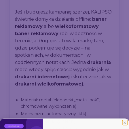
Jeśli budujesz kampanię szerzej, KALIPSO
świetnie domyka działania offline:
baner
reklamowy
albo
wielkoformatowy
baner reklamowy
robi widoczność w
terenie, a długopis utrwala markę tam,
gdzie podejmuje się decyzje – na
spotkaniach, w dokumentach i w
codziennych notatkach. Jedna
drukarnia
może wtedy spiąć całość: wygodnie jak w
drukarni internetowej
i skutecznie jak w
drukarni wielkoformatowej
.
Materiał: metal (elegancki „metal look”,
chromowane wykończenie)
Mechanizm: automatyczny (klik)
Wkład: niebieski, wymienny
Wymiary: ok. 137 × ⌀ 10 mm