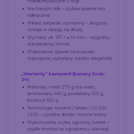
charakterystyczne 3 ringi
Mechanizm: klik – szybkie pisanie bez
odkręcania
Wkład: niebieski, wymienny – długopis
zostaje w obiegu na dłużej
Wymiary: ok. 137 × ⌀ 10 mm – wygodny,
standardowy format
Znakowanie: grawer na korpusie
(najczęściej wybierany, bardzo elegancki)
„Warianty” kampanii (banery Druk-
24)
Materiały: mesh 270 g (na wiatr),
laminowany 440 g, powlekany 510 g,
blockout 650 g
Technologie: solwent / lateks / UV (UV
LED) – czytelne detale i mocne kolory
Wykończenia: oczka, zgrzewy, tunele –
szybki montaż na ogrodzeniu i elewacji