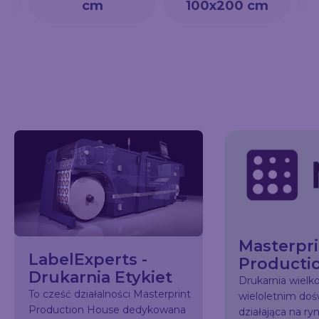
cm
100x200 cm
Masterpri
LabelExperts -
Producti
Drukarnia Etykiet
Drukarnia wiel
To cześć działalności Masterprint
wieloletnim do
Production House dedykowana
działająca na ry