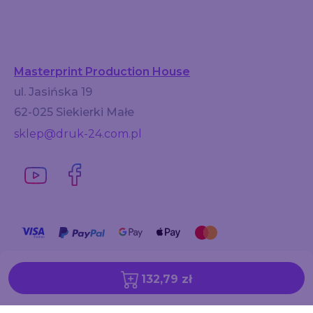
Masterprint Production House
ul. Jasińska 19
62-025 Siekierki Małe
sklep@druk-24.com.pl
132,79 zł