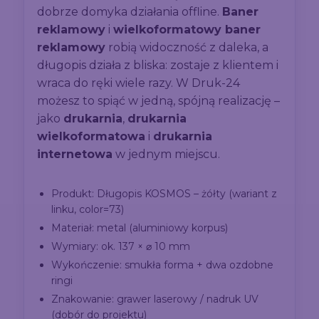
dobrze domyka działania offline.
Baner
reklamowy
i
wielkoformatowy baner
reklamowy
robią widoczność z daleka, a
długopis działa z bliska: zostaje z klientem i
wraca do ręki wiele razy. W Druk-24
możesz to spiąć w jedną, spójną realizację –
jako
drukarnia
,
drukarnia
wielkoformatowa
i
drukarnia
internetowa
w jednym miejscu.
Produkt: Długopis KOSMOS – żółty (wariant z
linku, color=73)
Materiał: metal (aluminiowy korpus)
Wymiary: ok. 137 × ⌀ 10 mm
Wykończenie: smukła forma + dwa ozdobne
ringi
Znakowanie: grawer laserowy / nadruk UV
(dobór do projektu)