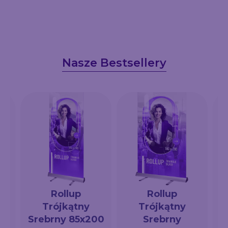
Nasze Bestsellery
Rollup
Rollup
Trójkątny
Trójkątny
a
Srebrny 85x200
Srebrny