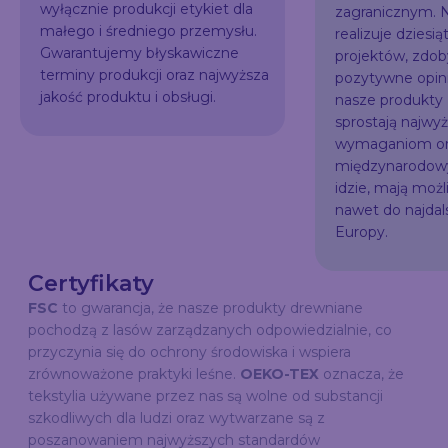
wyłącznie produkcji etykiet dla
zagranicznym. N
małego i średniego przemysłu.
realizuje dziesią
Gwarantujemy błyskawiczne
projektów, zdo
terminy produkcji oraz najwyższa
pozytywne opini
jakość produktu i obsługi.
nasze produkty
sprostają najw
wymaganiom or
międzynarodowy
idzie, mają możl
nawet do najda
Europy.
Certyfikaty
FSC
to gwarancja, że nasze produkty drewniane
pochodzą z lasów zarządzanych odpowiedzialnie, co
przyczynia się do ochrony środowiska i wspiera
zrównoważone praktyki leśne.
OEKO-TEX
oznacza, że
tekstylia używane przez nas są wolne od substancji
szkodliwych dla ludzi oraz wytwarzane są z
poszanowaniem najwyższych standardów