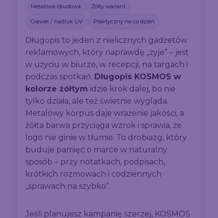
Metalowa obudowa
Żółty wariant
Grawer / nadruk UV
Praktyczny na co dzień
Długopis to jeden z nielicznych gadżetów
reklamowych, który naprawdę „żyje” – jest
w użyciu w biurze, w recepcji, na targach i
podczas spotkań.
Długopis KOSMOS w
kolorze żółtym
idzie krok dalej, bo nie
tylko działa, ale też świetnie wygląda.
Metalowy korpus daje wrażenie jakości, a
żółta barwa przyciąga wzrok i sprawia, że
logo nie ginie w tłumie. To drobiazg, który
buduje pamięć o marce w naturalny
sposób – przy notatkach, podpisach,
krótkich rozmowach i codziennych
„sprawach na szybko”.
Jeśli planujesz kampanię szerzej, KOSMOS