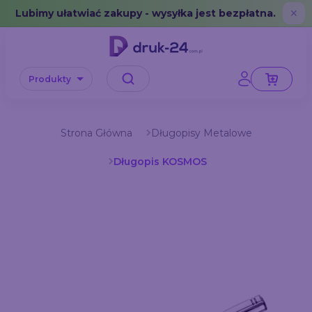
Error: No data in cache or invalid format
Lubimy ułatwiać zakupy - wysyłka jest bezpłatna.
✕
Produkty
Strona Główna
Długopisy Metalowe
Długopis KOSMOS