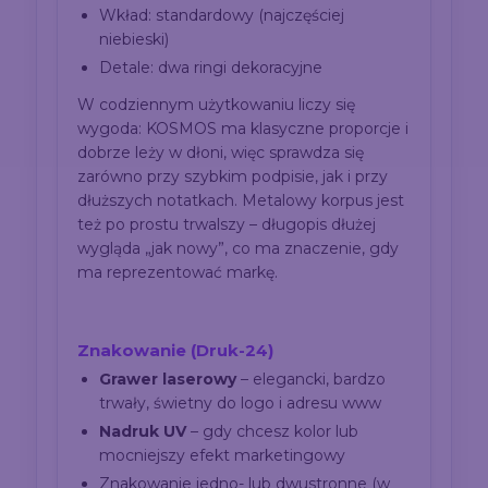
Wkład: standardowy (najczęściej
niebieski)
Detale: dwa ringi dekoracyjne
W codziennym użytkowaniu liczy się
wygoda: KOSMOS ma klasyczne proporcje i
dobrze leży w dłoni, więc sprawdza się
zarówno przy szybkim podpisie, jak i przy
dłuższych notatkach. Metalowy korpus jest
też po prostu trwalszy – długopis dłużej
wygląda „jak nowy”, co ma znaczenie, gdy
ma reprezentować markę.
Znakowanie (Druk-24)
Grawer laserowy
– elegancki, bardzo
trwały, świetny do logo i adresu www
Nadruk UV
– gdy chcesz kolor lub
mocniejszy efekt marketingowy
Znakowanie jedno- lub dwustronne (w