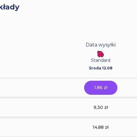
kłady
Data wysyłki
Standard
Środa 12.08
1,86 zł
9,30 zł
14,88 zł