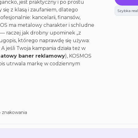
gancko, jest praktyczny i po prostu
 się z klasą i zaufaniem, dlatego
Szybka real
fesjonalnie: kancelarii, finansów,
MOS ma metalowy charakter i schludne
Odbieram kod rabato
 — raczej jak drobny upominek „z
długopis, którego naprawdę się używa:
A jeśli Twoja kampania działa też w
🔒 Bez spamu. Wypisujesz się jednym
matowy baner reklamowy
), KOSMOS
opis utrwala markę w codziennym
o znakowania