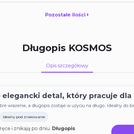
Pozostałe ilości
Długopis KOSMOS
Opis szczegółowy
Cześć! Zapisz się i skor
rabatów.
legancki detal, który pracuje dla
Wskakuj do programu partnerskie
 wrażenie, a długopis zostaje w użyciu na długo. Idealny do biu
24.com.pl
i drukuj taniej — już od 
zamówienia.
Idealny pod znakowanie
ęce i znikają po dniu.
Długopis
Wprowadź swój adres e-mail