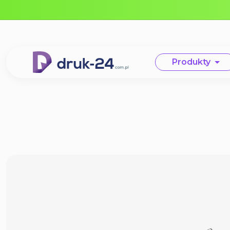
Error: No data in cache or invalid format
Produkty