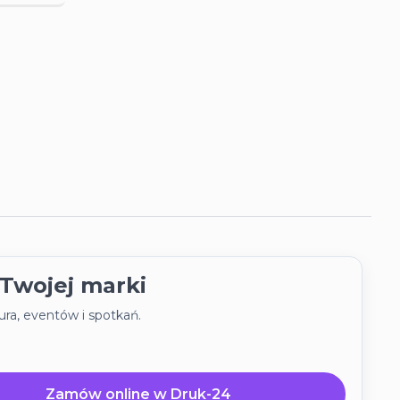
zystaj z
 Twojej marki
go
druk-
ra, eventów i spotkań.
pierwszego
Zamów online w Druk-24