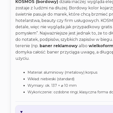
KOSMOS (bordowy)
działa inaczej: wygląda ele
zostaje z ludźmi na dłużej. Bordowy kolor kojarzy
świetnie pasuje do marek, które chcą brzmieć pro
hotelarstwa, beauty czy firm usługowych. KOS
detale, więc nie wygląda jak przypadkowy gratis
pomysłem”. Najważniejsze jest jednak to, że to 
do notatek, podpisów, szybkich zapisów w biegu. 
terenie (np.
baner reklamowy
albo
wielkofor
domyka całość: baner przyciąga uwagę, a dług
użyciu.
Materiał: aluminiowy (metalowy) korpus
Wkład: niebieski (standard)
Wymiary: ok. 137 × ⌀ 10 mm
Wykończenie: ozdobne ringi; klasyczna forma d