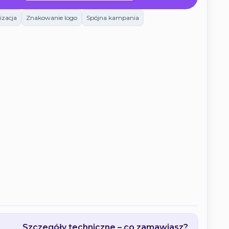
izacja
Znakowanie logo
Spójna kampania
wy →
 kliknięciem.
Szczegóły techniczne – co zamawiasz?