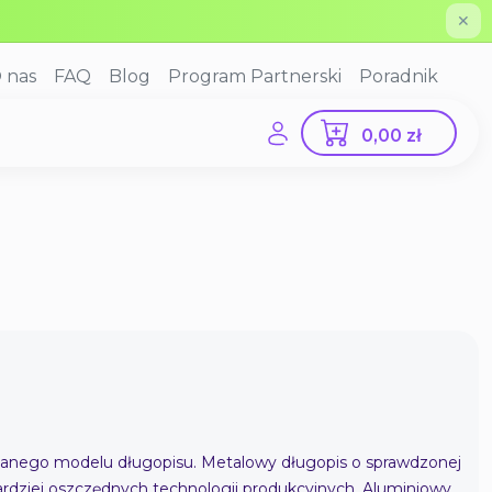
✕
 nas
FAQ
Blog
Program Partnerski
Poradnik
0,00 zł
anego modelu długopisu. Metalowy długopis o sprawdzonej
bardziej oszczędnych technologii produkcyjnych. Aluminiowy